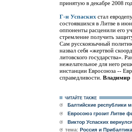
принятую в декабре 2008 го
Г-н Успаских
стал евродепу
состоявшихся в Литве в июне
оппоненты расценили его уч
стремление получить защиту
Сам русскоязычный политик
назвал себя «жертвой скоор
литовского государства». Р
нежелательное для него реш
инстанции Евросоюза -- Ев
справедливости.
Владимир
ЧИТАЙТЕ ТАКЖЕ
Балтийские республики м
Евросоюз грозит Литве 
Виктор Успаских вернулс
тема:
Россия и Прибалтик