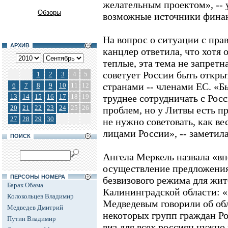
желательным проектом», -- 
Обзоры
возможные источники фина
На вопрос о ситуации с пра
АРХИВ
канцлер ответила, что хотя
теплые, эта тема не запрет
советует России быть откры
1
2
3
4
5
странами -- членами ЕС. «Б
6
7
8
9
10
11
12
13
14
15
16
17
18
19
труднее сотрудничать с Рос
20
21
22
23
24
25
26
проблем, но у Литвы есть п
27
28
29
30
не нужно советовать, как ве
лицами России», -- заметила
ПОИСК
Ангела Меркель назвала «в
осуществление предложения
ПЕРСОНЫ НОМЕРА
безвизового режима для жи
Барак Обама
Калининградской области: 
Колокольцев Владимир
Медведевым говорили об об
Медведев Дмитрий
некоторых групп граждан Ро
Путин Владимир
виз для всех россиян нужно