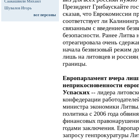
Саакашвили Михаил
Президент Грибаускайте гос
Шувалов Игорь
сказав, что Еврокомиссии п
все персоны
соответствует ли Калинингр
связанным с введением без
безопасности. Ранее Литва
отреагировала очень сдержан
начала безвизовый режим д
лишь на литовцев и россиян
границы.
Европарламент вчера лиш
неприкосновенности евро
Успаских
-- лидера литовск
конфедерации работодателей,
министра экономики Литвы. 
политика с 2006 года обвин
финансовых правонарушени
годами заключения. Европа
запросу генпрокуратуры Ли