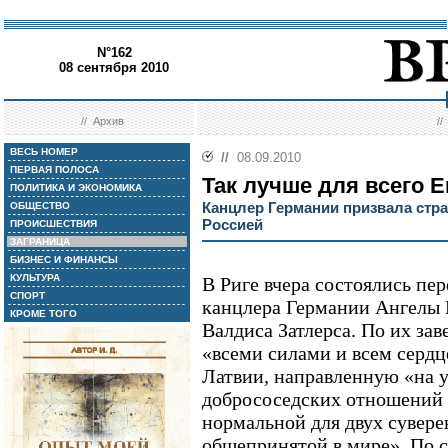
N°162
08 сентября 2010
//
Архив
/
ВЕСЬ НОМЕР
//
08.09.2010
ПЕРВАЯ ПОЛОСА
Так лучше для всего 
ПОЛИТИКА И ЭКОНОМИКА
Канцлер Германии призвала стр
ОБЩЕСТВО
Россией
ПРОИСШЕСТВИЯ
ЗАГРАНИЦА
БИЗНЕС И ФИНАНСЫ
КУЛЬТУРА
В Риге вчера состоялись пе
СПОРТ
канцлера Германии Ангелы 
КРОМЕ ТОГО
Валдиса Затлерса. По их зав
«всеми силами и всем серд
Латвии, направленную «на у
добрососедских отношений 
нормальной для двух сувере
общепринятой в мире». По с