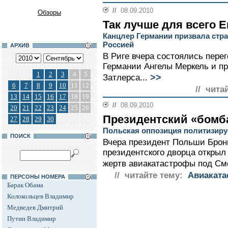
//
08.09.2010
Обзоры
Так лучше для всего 
Канцлер Германии призвала стр
Россией
АРХИВ
В Риге вчера состоялись пере
Германии Ангелы Меркель и п
1
2
3
4
5
>>
Затлерса...
6
7
8
9
10
11
12
// чита
13
14
15
16
17
18
19
//
08.09.2010
20
21
22
23
24
25
26
Президентский «бом
27
28
29
30
Польская оппозиция политизиру
ПОИСК
Вчера президент Польши Брон
президентского дворца открыл
жертв авиакатастрофы под Смо
// читайте тему:
Авиаката
ПЕРСОНЫ НОМЕРА
Барак Обама
Колокольцев Владимир
Медведев Дмитрий
Путин Владимир