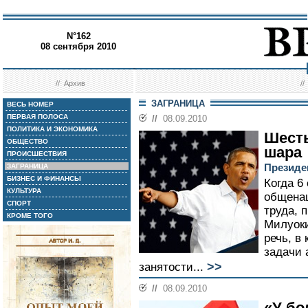
N°162
08 сентября 2010
//
Архив
/
ЗАГРАНИЦА
ВЕСЬ НОМЕР
ПЕРВАЯ ПОЛОСА
//
08.09.2010
ПОЛИТИКА И ЭКОНОМИКА
Шесть
ОБЩЕСТВО
шара
ПРОИСШЕСТВИЯ
Президе
ЗАГРАНИЦА
БИЗНЕС И ФИНАНСЫ
Когда 6
КУЛЬТУРА
общена
СПОРТ
труда, 
КРОМЕ ТОГО
Милуоки
речь, в
задачи 
>>
занятости...
//
08.09.2010
«У бо