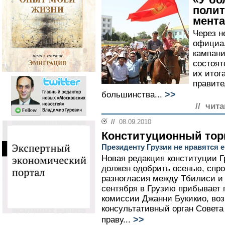
полит
мент
Через н
официал
кампани
состоят
их итог
правите
>>
большинства...
// чита
//
08.09.2010
Конституционный тор
Президенту Грузии не нравятся 
Новая редакция конституции Г
должен одобрить осенью, спр
разногласия между Тбилиси и 
сентября в Грузию прибывает
комиссии Джанни Букикио, во
консультативный орган Совета
>>
праву...