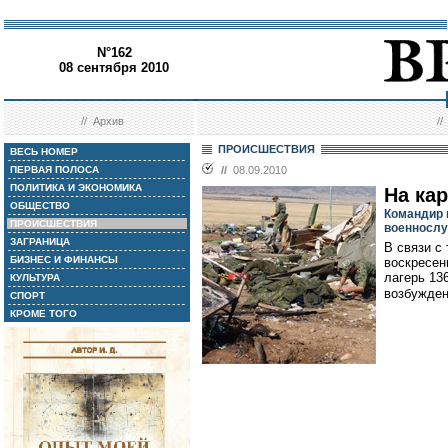
N°162
08 сентября 2010
//
Архив
/
ПРОИСШЕСТВИЯ
ВЕСЬ НОМЕР
ПЕРВАЯ ПОЛОСА
//
08.09.2010
ПОЛИТИКА И ЭКОНОМИКА
На ка
ОБЩЕСТВО
Командир 
ПРОИСШЕСТВИЯ
военнослу
ЗАГРАНИЦА
В связи с
БИЗНЕС И ФИНАНСЫ
воскресен
лагерь 13
КУЛЬТУРА
возбужден
СПОРТ
КРОМЕ ТОГО