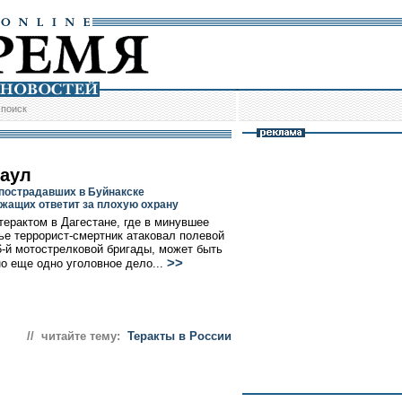
/
поиск
раул
пострадавших в Буйнакске
жащих ответит за плохую охрану
 терактом в Дагестане, где в минувшее
ье террорист-смертник атаковал полевой
6-й мотострелковой бригады, может быть
>>
о еще одно уголовное дело...
// читайте тему:
Теракты в России