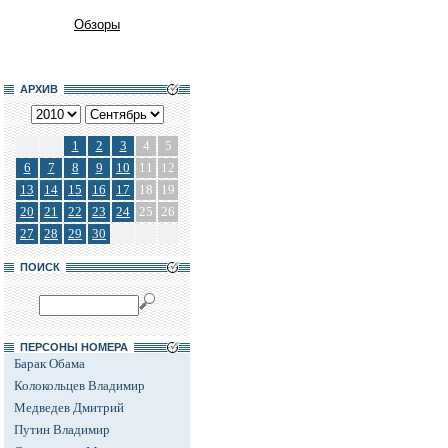
Обзоры
АРХИВ
1
2
3
4
5
6
7
8
9
10
11
12
13
14
15
16
17
18
19
20
21
22
23
24
25
26
27
28
29
30
ПОИСК
ПЕРСОНЫ НОМЕРА
Барак Обама
Колокольцев Владимир
Медведев Дмитрий
Путин Владимир