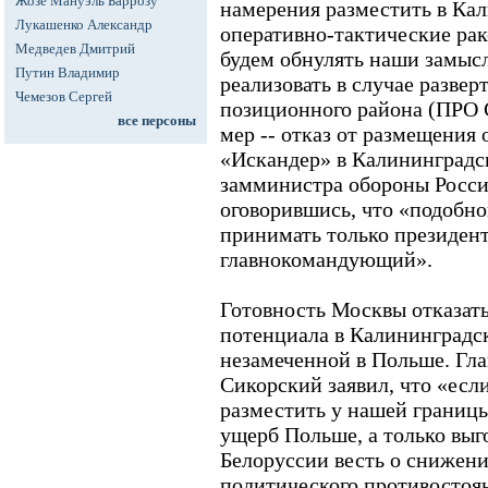
Жозе Мануэль Баррозу
намерения разместить в Ка
Лукашенко Александр
оперативно-тактические рак
Медведев Дмитрий
будем обнулять наши замыс
Путин Владимир
реализовать в случае развер
Чемезов Сергей
позиционного района (ПРО 
все персоны
мер -- отказ от размещения
«Искандер» в Калининградск
замминистра обороны Росс
оговорившись, что «подобно
принимать только президен
главнокомандующий».
Готовность Москвы отказать
потенциала в Калининградс
незамеченной в Польше. Гл
Сикорский заявил, что «есл
разместить у нашей границы 
ущерб Польше, а только выг
Белоруссии весть о снижени
политического противостоян