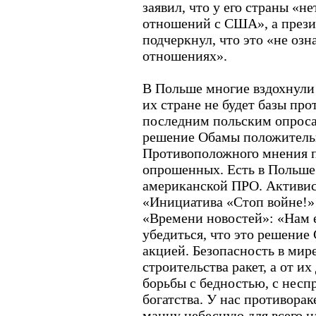
заявил, что у его страны «н
отношений с США», а прези
подчеркнул, что это «не озн
отношениях».
В Польше многие вздохнули с
их стране не будет базы про
последним польским опроса
решение Обамы положитель
Противоположного мнения 
опрошенных. Есть в Польше
американской ПРО. Активис
«Инициатива «Стоп войне!»
«Времени новостей»: «Нам 
убедиться, что это решение
акцией. Безопасность в мире
строительства ракет, а от их
борьбы с бедностью, с нес
богатства. У нас противора
манну небесную для всего н