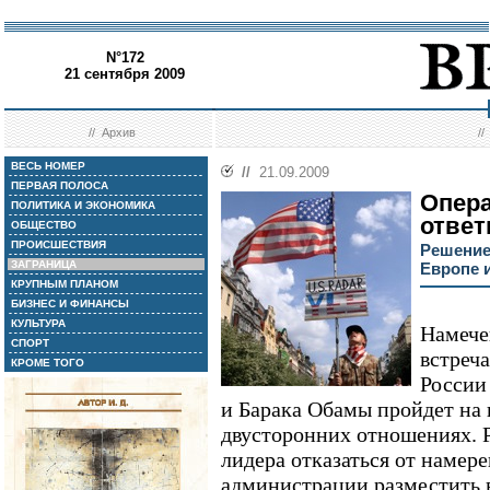
N°172
21 сентября 2009
//
Архив
/
ВЕСЬ НОМЕР
//
21.09.2009
ПЕРВАЯ ПОЛОСА
Опера
ПОЛИТИКА И ЭКОНОМИКА
отве
ОБЩЕСТВО
ПРОИСШЕСТВИЯ
Решение
ЗАГРАНИЦА
Европе 
КРУПНЫМ ПЛАНОМ
БИЗНЕС И ФИНАНСЫ
КУЛЬТУРА
Намечен
СПОРТ
встреч
КРОМЕ ТОГО
России
и Барака Обамы пройдет на 
двусторонних отношениях. 
лидера отказаться от наме
администрации разместить 