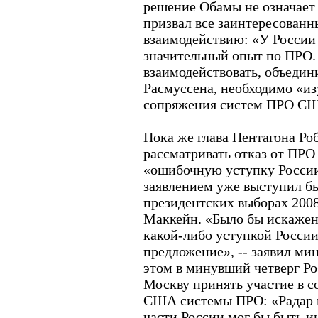
решение Обамы не означает 
призвал все заинтересованн
взаимодействию: «У России
значительный опыт по ПРО
взаимодействовать, объедин
Расмуссена, необходимо «и
сопряжения систем ПРО СШ
Пока же глава Пентагона Роб
рассматривать отказ от ПРО
«ошибочную уступку России
заявлением уже выступил б
президентских выборах 200
Маккейн. «Было бы искажен
какой-либо уступкой России
предложение», -- заявил м
этом в минувший четверг Ро
Москву принять участие в с
США системы ПРО: «Радар 
части России мог бы быть и