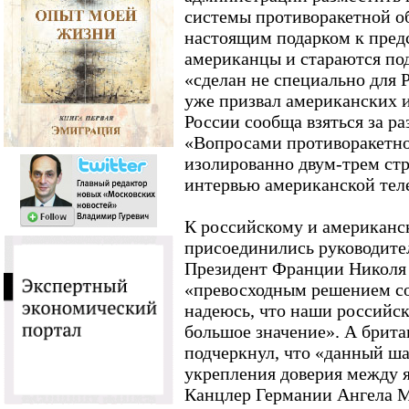
системы противоракетной о
настоящим подарком к пред
американцы и стараются под
«сделан не специально для
уже призвал американских 
России сообща взяться за р
«Вопросами противоракетно
изолированно двум-трем стра
интервью американской тел
К российскому и американс
присоединились руководите
Президент Франции Николя
«превосходным решением со 
надеюсь, что наши российск
большое значение». А брита
подчеркнул, что «данный ша
укрепления доверия между 
Канцлер Германии Ангела Ме