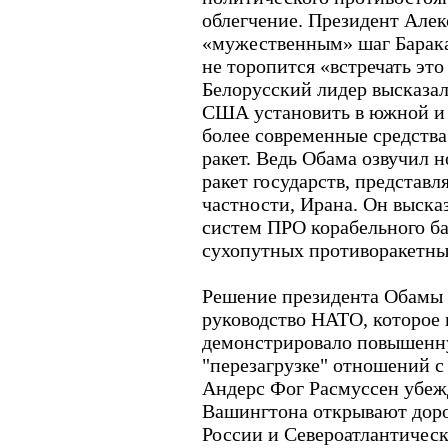
облегчение. Президент Але
«мужественным» шаг Барака
не торопится «встречать эт
Белорусский лидер высказа
США установить в южной и 
более современные средств
ракет. Ведь Обама озвучил 
ракет государств, представ
частности, Ирана. Он высказ
систем ПРО корабельного б
сухопутных противоракетны
Решение президента Обамы 
руководство НАТО, которое 
демонстрировало повышенну
"перезагрузке" отношений 
Андерс Фог Расмуссен убежд
Вашингтона открывают доро
России и Североатлантическ