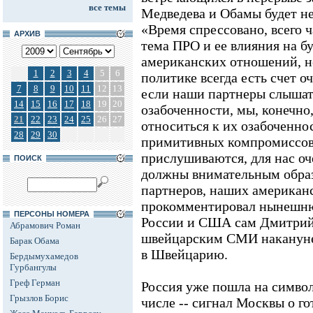
все темы
Медведева и Обамы будет не
«Время спрессовано, всего ч
АРХИВ
тема ПРО и ее влияния на б
американских отношений, не
1
2
3
4
5
6
политике всегда есть счет о
7
8
9
10
11
12
13
если наши партнеры слышат
14
15
16
17
18
19
20
озабоченности, мы, конечно
21
22
23
24
25
26
27
относиться к их озабоченнос
28
29
30
примитивных компромиссов и
прислушиваются, для нас оч
ПОИСК
должны внимательным обра
партнеров, наших американс
прокомментировал нынешн
ПЕРСОНЫ НОМЕРА
России и США сам Дмитрий
Абрамович Роман
швейцарским СМИ накануне
Барак Обама
в Швейцарию.
Бердымухамедов
Гурбангулы
Греф Герман
Россия уже пошла на символ
Грызлов Борис
числе -- сигнал Москвы о го