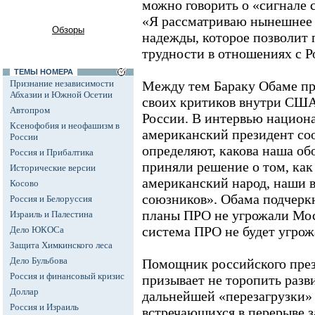
можно говорить о «сигнале 
«Я рассматриваю нынешнее
Обзоры
надежды, которое позволит
трудности в отношениях с Ро
ТЕМЫ НОМЕРА
Признание независимости
Между тем Бараку Обаме пр
Абхазии и Южной Осетии
своих критиков внутри США
Автопром
России. В интервью национа
Ксенофобия и неофашизм в
американский президент соо
России
определяют, какова наша об
Россия и Прибалтика
приняли решение о том, как
Исторические версии
американский народ, наши в
Косово
союзников». Обама подчерк
Россия и Белоруссия
планы ПРО не угрожали Мос
Израиль и Палестина
система ПРО не будет угрож
Дело ЮКОСа
Защита Химкинского леса
Дело Бульбова
Помощник российского през
Россия и финансовый кризис
призывает не торопить разв
Доллар
дальнейшей «перезагрузки» 
Россия и Израиль
встречающихся в перерыве 