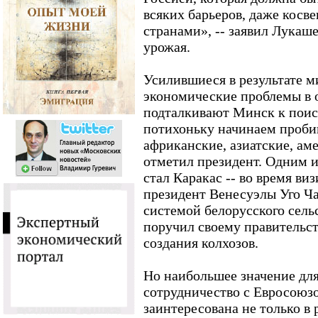
всяких барьеров, даже косв
странами», -- заявил Лукаш
урожая.
Усилившиеся в результате м
экономические проблемы в 
подталкивают Минск к поис
потихоньку начинаем пробив
африканские, азиатские, ам
отметил президент. Одним 
стал Каракас -- во время ви
президент Венесуэлы Уго Ча
системой белорусского сельс
поручил своему правительс
создания колхозов.
Но наибольшее значение дл
сотрудничество с Евросоюз
заинтересована не только в