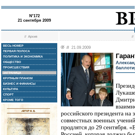
N°172
21 сентября 2009
//
Архив
/
ВЕСЬ НОМЕР
//
21.09.2009
ПЕРВАЯ ПОЛОСА
Гаран
ПОЛИТИКА И ЭКОНОМИКА
Алексан
ОБЩЕСТВО
баллоти
ПРОИСШЕСТВИЯ
ЗАГРАНИЦА
КРУПНЫМ ПЛАНОМ
БИЗНЕС И ФИНАНСЫ
Презид
КУЛЬТУРА
Лукаше
СПОРТ
Дмитри
КРОМЕ ТОГО
взаимн
российского президента на
совместных военных учений
продлятся до 29 сентября. 
Россией, которая должна быт