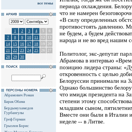
все темы
периода охлаждения. Белорус
что не намерен безоговороч
АРХИВ
«В силу определенных обст
противостоять давлению. Мы
1
2
3
4
5
6
не будем, а будем действова
7
8
9
10
11
12
13
народа и не во вред нашим 
14
15
16
17
18
19
20
21
22
23
24
25
26
27
Политолог, экс-депутат пар
28
29
30
Абрамова в интервью «Врем
позицию лидера страны: «Ду
ПОИСК
откровенность с целью доби
Белоруссии принимали на За
Однако большинство белорус
ПЕРСОНЫ НОМЕРА
что имидж президента на За
Абрамович Роман
степени этому способствова
Барак Обама
младшим сыном, пятилетн
Бердымухамедов
Гурбангулы
Вместе они были в Италии и
Греф Герман
неделе -- в Литве.
Грызлов Борис