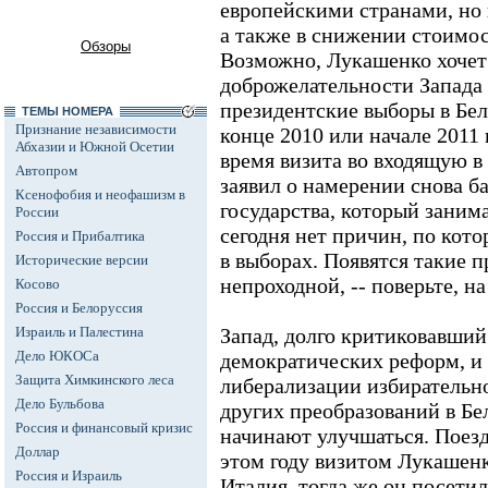
европейскими странами, но 
а также в снижении стоимос
Обзоры
Возможно, Лукашенко хочет
доброжелательности Запада
президентские выборы в Бел
ТЕМЫ НОМЕРА
Признание независимости
конце 2010 или начале 2011 
Абхазии и Южной Осетии
время визита во входящую в
Автопром
заявил о намерении снова б
Ксенофобия и неофашизм в
государства, который занима
России
сегодня нет причин, по кото
Россия и Прибалтика
в выборах. Появятся такие п
Исторические версии
непроходной, -- поверьте, н
Косово
Россия и Белоруссия
Израиль и Палестина
Запад, долго критиковавший
Дело ЮКОСа
демократических реформ, и 
Защита Химкинского леса
либерализации избирательно
Дело Бульбова
других преобразований в Б
Россия и финансовый кризис
начинают улучшаться. Поезд
Доллар
этом году визитом Лукашенк
Россия и Израиль
Италия, тогда же он посетил