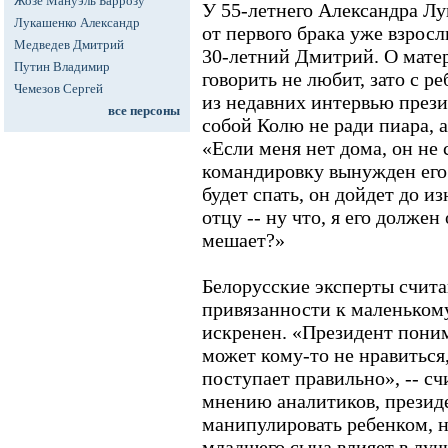
Жозе Мануэль Баррозу
У 55-летнего Александра Лу
Лукашенко Александр
от первого брака уже взросл
Медведев Дмитрий
30-летний Дмитрий. О мате
Путин Владимир
говорить не любит, зато с р
Чемезов Сергей
из недавних интервью презид
все персоны
собой Колю не ради пиара, 
«Если меня нет дома, он не с
командировку вынужден его 
будет спать, он дойдет до и
отцу -- ну что, я его должен
мешает?»
Белорусские эксперты считаю
привязанности к маленьком
искренен. «Президент поним
может кому-то не нравиться,
поступает правильно», -- с
мнению аналитиков, презид
манипулировать ребенком, н
младшего сына влияет в лу