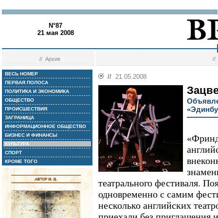
N°87
21 мая 2008
//
Архив
/
ВЕСЬ НОМЕР
//
21.05.2008
ПЕРВАЯ ПОЛОСА
Зацве
ПОЛИТИКА И ЭКОНОМИКА
Объявле
ОБЩЕСТВО
«Эдинбу
ПРОИСШЕСТВИЯ
ЗАГРАНИЦА
ИНФОРМАЦИОННОЕ ОБЩЕСТВО
БИЗНЕС И ФИНАНСЫ
«Фринд
КУЛЬТУРА
английс
СПОРТ
внекон
КРОМЕ ТОГО
знамен
театрального фестиваля. По
одновременно с самим фести
несколько английских театр
приехали без приглашения и