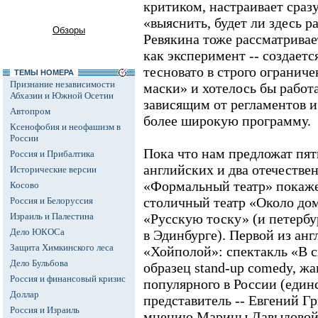
критиком, настраивает сраз
«выяснить, будет ли здесь р
Обзоры
Ревякина тоже рассматривае
как эксперимент -- создаетс
тесновато в строго огранич
ТЕМЫ НОМЕРА
Признание независимости
маски» и хотелось бы работ
Абхазии и Южной Осетии
зависящим от регламентов 
Автопром
более широкую программу.
Ксенофобия и неофашизм в
России
Пока что нам предложат пять
Россия и Прибалтика
английских и два отечестве
Исторические версии
«Формальный театр» покаже
Косово
столичный театр «Около дом
Россия и Белоруссия
Израиль и Палестина
«Русскую тоску» (и петерб
Дело ЮКОСа
в Эдинбурге). Первой из анг
Защита Химкинского леса
«Хойполой»: спектакль «В с
Дело Бульбова
образец stand-up comedy, жа
Россия и финансовый кризис
популярного в России (еди
Доллар
представитель -- Евгений Гр
Россия и Израиль
мнению Марины Давыдовой, 