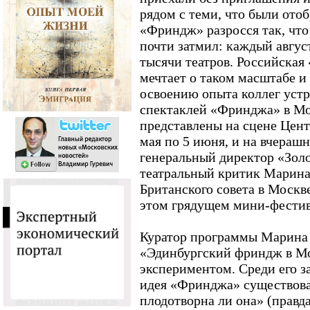
рядом с теми, что были ото
«Фриндж» разросся так, чт
почти затмил: каждый авгус
тысячи театров. Российская
мечтает о таком масштабе и
освоению опыта коллег устр
спектаклей «Фринджа» в Мо
представлены на сцене Цен
мая по 5 июня, и на вчераш
генеральный директор «Зол
театральный критик Марина
Британского совета в Москв
этом грядущем мини-фестив
Куратор программы Марина 
«Эдинбургский фриндж в М
экспериментом. Среди его з
идея «Фринджа» существоват
плодотворна ли она» (правд