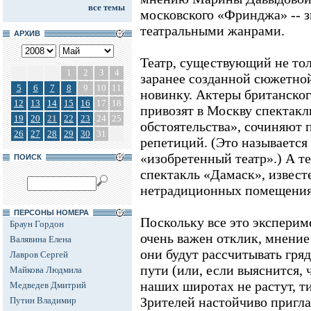
все темы
московского «Фринджа» -- 
театральными жанрами.
АРХИВ
Театр, существующий не толь
1
2
3
4
заранее созданной сюжетной
5
6
7
8
9
10
11
новинку. Актеры британского
12
13
14
15
16
17
18
привозят в Москву спектак
19
20
21
22
23
24
25
обстоятельства», сочиняют 
26
27
28
29
30
31
репетиций. (Это называется d
«изобретенный театр».) А те
ПОИСК
спектакль «Дамаск», извест
нетрадиционных помещения
ПЕРСОНЫ НОМЕРА
Поскольку все это эксперим
Браун Гордон
очень важен отклик, мнение
Валявина Елена
они будут рассчитывать гря
Лавров Сергей
пути (или, если выяснится, 
Майкова Людмила
наших широтах не растут, т
Медведев Дмитрий
Зрителей настойчиво пригл
Путин Владимир