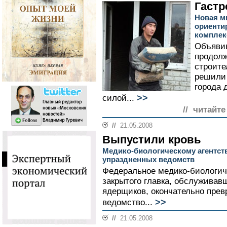
Гастр
Новая м
ориенти
комплек
Объявив
продол
строите
решили 
города 
>>
силой...
// читайте
//
21.05.2008
Выпустили кровь
Медико-биологическому агентст
упраздненных ведомств
Федеральное медико-биологич
закрытого главка, обслуживав
ядерщиков, окончательно прев
>>
ведомство...
//
21.05.2008