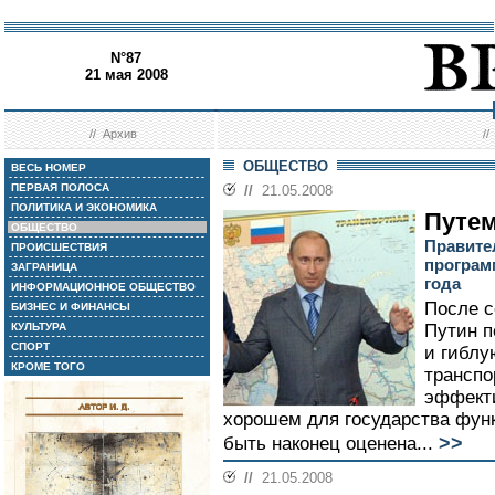
N°87
21 мая 2008
//
Архив
/
ОБЩЕСТВО
ВЕСЬ НОМЕР
ПЕРВАЯ ПОЛОСА
//
21.05.2008
ПОЛИТИКА И ЭКОНОМИКА
Путем
ОБЩЕСТВО
Правите
ПРОИСШЕСТВИЯ
програм
ЗАГРАНИЦА
года
ИНФОРМАЦИОННОЕ ОБЩЕСТВО
После с
БИЗНЕС И ФИНАНСЫ
КУЛЬТУРА
Путин п
СПОРТ
и гиблу
КРОМЕ ТОГО
транспо
эффекти
хорошем для государства фун
>>
быть наконец оценена...
//
21.05.2008