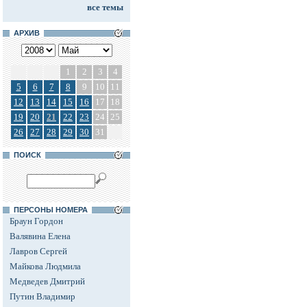
все темы
АРХИВ
1
2
3
4
5
6
7
8
9
10
11
12
13
14
15
16
17
18
19
20
21
22
23
24
25
26
27
28
29
30
31
ПОИСК
ПЕРСОНЫ НОМЕРА
Браун Гордон
Валявина Елена
Лавров Сергей
Майкова Людмила
Медведев Дмитрий
Путин Владимир