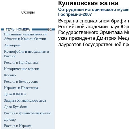
Куликовская жатва
Сотрудники исторического музе
Обзоры
Госпремии-2007
Вчера на специальном брифин
Российской академии наук Юр
ТЕМЫ НОМЕРА
Государственного Эрмитажа М
Признание независимости
указ президента Дмитрия Мед
Абхазии и Южной Осетии
лауреатов Государственной пре
Автопром
Ксенофобия и неофашизм в
России
Россия и Прибалтика
Исторические версии
Косово
Россия и Белоруссия
Израиль и Палестина
Дело ЮКОСа
Защита Химкинского леса
Дело Бульбова
Россия и финансовый кризис
Доллар
Россия и Израиль