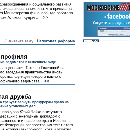
дравоохранения и социального развития
оликова вчера напомнила, что пришла на
 из Министерства финансов, где работала
>>
лем Алексея Кудрина...
// читайте тему:
Налоговая реформа
о профиля
ение ведомства в нынешнем виде
всоцразвития Татьяны Голиковой на
го заседания правительства вновь
ерства, функции которого намного
>>
рофильного ведомства...
тая дружба
а требует вернуть прокурорам право на
ание уголовных дел
енпрокурор Юрий Чайка выступит в
дерации с ежегодным докладом о
 законности и правопорядка в России.
ет Федерации распространил текст этого
, в котором генпрокурор, хотя и отметил