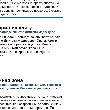
еся снижение уровня преступности, но
ерьезной критике качество следствия и
 вернуть прокуратуре право возбуждать
>>
 дела...
орил на книгу
ванидзе пишет о Дмитрии Медведеве
 Николай Сванидзе заканчивает работу
й о Дмитрии Медведеве. Она выйдет в
тве «Амфора» в конце мая. Вчера
з книги были опубликованы на
ом сайте избранного президента
>>
йная зона
» продолжаются аресты, в СПС говорят о
 вступлении Михаила Ходорковского в
роблемы с правосудием по политическим
снова становятся частью политкарьеры
позиционно настроенных по отношению к
ак это было в советские времена. По