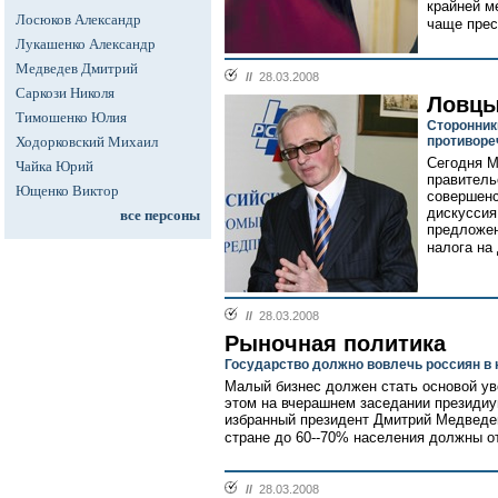
крайней м
Лосюков Александр
чаще прес
Лукашенко Александр
Медведев Дмитрий
//
28.03.2008
Саркози Николя
Ловцы
Тимошенко Юлия
Сторонник
Ходорковский Михаил
противоре
Сегодня М
Чайка Юрий
правитель
Ющенко Виктор
совершенс
дискуссия 
все персоны
предложени
налога на
//
28.03.2008
Рыночная политика
Государство должно вовлечь россиян в
Малый бизнес должен стать основой ув
этом на вчерашнем заседании президиу
избранный президент Дмитрий Медведев
стране до 60--70% населения должны от
//
28.03.2008