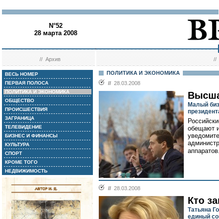
N°52
28 марта 2008
//
Архив
/
ПОЛИТИКА И ЭКОНОМИКА
ВЕСЬ НОМЕР
ПЕРВАЯ ПОЛОСА
//
28.03.2008
ПОЛИТИКА И ЭКОНОМИКА
Высша
ОБЩЕСТВО
Малый биз
ПРОИСШЕСТВИЯ
президент
ЗАГРАНИЦА
Российски
ТЕЛЕВИДЕНИЕ
обещают и
уведомите
БИЗНЕС И ФИНАНСЫ
администр
КУЛЬТУРА
аппаратов
СПОРТ
КРОМЕ ТОГО
НЕДВИЖИМОСТЬ
//
28.03.2008
Кто за
Татьяна Г
единый со