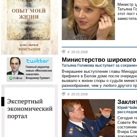
Министр з
Татьяна Г
этот пост
заместите
//
28.03.2008
Министерство широког
Татьяна Голикова выступает за сохран
Вчерашнее выступление главы Минздра
брифинге в Белом доме после очередно
вызвало к жизни споры о судьбе минист
разнообразнее, чем у любого другого п
//
28.03.2008
Закля
Юрий Чайк
расследов
Сегодня г
Совете Фе
состоянии
Вчера Сов
документа