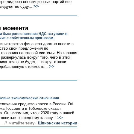
ере лидеров оппозиционных партий все
>>
ледуют по суду...
 момента
и быстрого снижения НДС вступили в
чие с собственным прогнозом
инистерство финансов должно внести в
ство свои предложения по
твованию налоговой системы. Но главная
развернулась вокруг того, чего в этих
ях точно не будет, -- вокруг ставки
>>
 добавленную стоимость...
 новые экономические отношения
еличения среднего класса в России. Об
ма Госсовета в Тобольске сказал
. Он напомнил, что к 2020 году в нашей
>>
носиться к среднему классу...
// читайте тему:
Шпионские истории