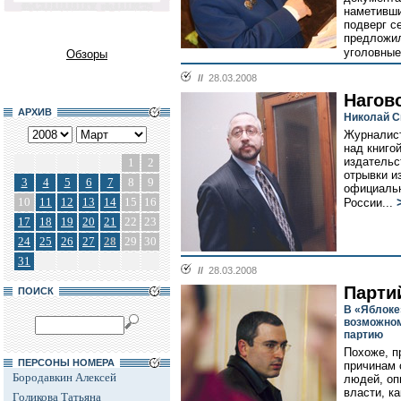
наметивши
подверг с
предложил
уголовные
Обзоры
//
28.03.2008
Нагов
АРХИВ
Николай С
Журналист
над книго
издательс
1
2
отрывки и
3
4
5
6
7
8
9
официальн
10
11
12
13
14
15
16
России...
17
18
19
20
21
22
23
24
25
26
27
28
29
30
31
//
28.03.2008
Парти
ПОИСК
В «Яблоке
возможном
партию
Похоже, п
ПЕРСОНЫ НОМЕРА
причинам 
Бородавкин Алексей
людей, оп
власти, к
Голикова Татьяна