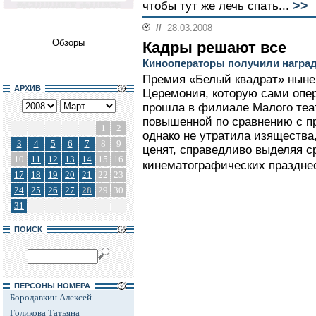
>>
чтобы тут же лечь спать...
//
28.03.2008
Обзоры
Кадры решают все
Кинооператоры получили награ
Премия «Белый квадрат» ныне 
АРХИВ
Церемония, которую сами опе
прошла в филиале Малого теа
повышенной по сравнению с 
1
2
однако не утратила изящества,
3
4
5
6
7
8
9
ценят, справедливо выделяя с
10
11
12
13
14
15
16
кинематографических празднес
17
18
19
20
21
22
23
24
25
26
27
28
29
30
31
ПОИСК
ПЕРСОНЫ НОМЕРА
Бородавкин Алексей
Голикова Татьяна