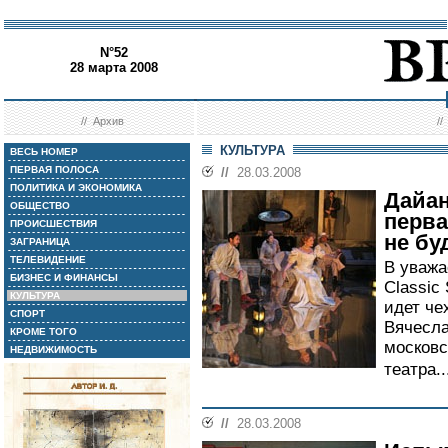
N°52
28 марта 2008
//
Архив
/
КУЛЬТУРА
ВЕСЬ НОМЕР
ПЕРВАЯ ПОЛОСА
//
28.03.2008
ПОЛИТИКА И ЭКОНОМИКА
Дайан
ОБЩЕСТВО
перва
ПРОИСШЕСТВИЯ
не бу
ЗАГРАНИЦА
ТЕЛЕВИДЕНИЕ
В уважа
БИЗНЕС И ФИНАНСЫ
Classic
КУЛЬТУРА
идет че
СПОРТ
Вячесла
КРОМЕ ТОГО
московс
НЕДВИЖИМОСТЬ
театра..
//
28.03.2008