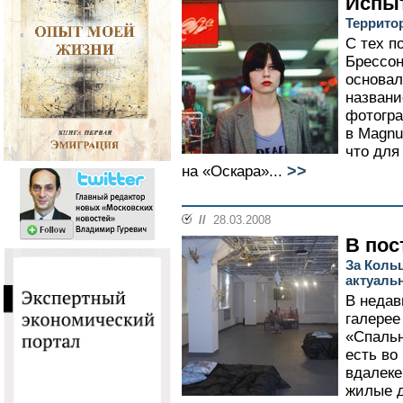
Испы
Террито
С тех п
Брессон
основал
названи
фотогр
в Magnu
что для
>>
на «Оскара»...
//
28.03.2008
В пост
За Коль
актуаль
В недав
галерее
«Спальн
есть во
вдалеке
жилые д