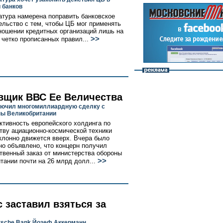
 банков
атура намерена поправить банковское
ельство с тем, чтобы ЦБ мог применять
ношении кредитных организаций лишь на
>>
 четко прописанных правил...
вщик ВВС Ее Величества
ючил многомиллиардную сделку с
ы Великобритании
ктивность европейского холдинга по
тву ациационно-космической техники
лонно движется вверх. Вчера было
о объявлено, что концерн получил
твенный заказ от министерства обороны
>>
тании почти на 26 млрд долл...
 заставил взяться за
tsche Bank Йозеф Аккерманн