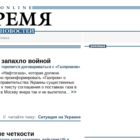
/
поиск
 запахло войной
е торопится договариваться с «Газпромом»
 «Нафтогаза», которая должна
о проинформировать «Газпром» о
 правительства Украины существенных
 к тексту соглашения о поставках газа в
>>
 в Москву вчера так и не вылетела...
// читайте тему:
Ситуация на Украине
е четкости
атура хочет узаконить действия ЦБ в