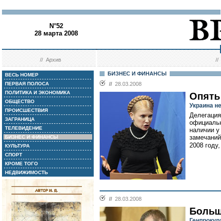
N°52
28 марта 2008
//
Архив
/
БИЗНЕС И ФИНАНСЫ
ВЕСЬ НОМЕР
ПЕРВАЯ ПОЛОСА
//
28.03.2008
ПОЛИТИКА И ЭКОНОМИКА
Опять
ОБЩЕСТВО
Украина н
ПРОИСШЕСТВИЯ
Делегация
ЗАГРАНИЦА
официальн
ТЕЛЕВИДЕНИЕ
наличии у
замечаний
БИЗНЕС И ФИНАНСЫ
2008 году,
КУЛЬТУРА
СПОРТ
КРОМЕ ТОГО
НЕДВИЖИМОСТЬ
//
28.03.2008
Больш
Генпрокур