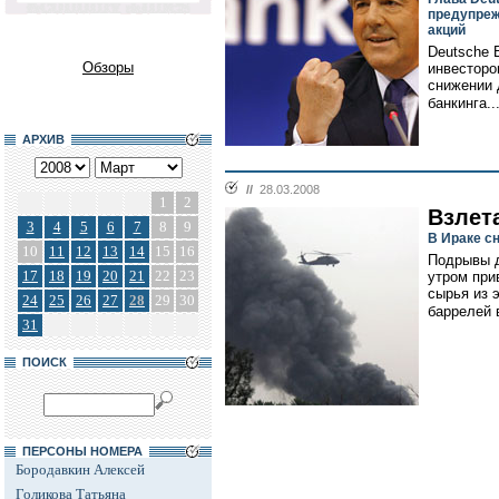
предупреж
акций
Deutsche 
Обзоры
инвесторо
снижении 
банкинга..
АРХИВ
//
28.03.2008
1
2
Взлета
3
4
5
6
7
8
9
В Ираке с
10
11
12
13
14
15
16
Подрывы д
17
18
19
20
21
22
23
утром при
сырья из э
24
25
26
27
28
29
30
баррелей в
31
ПОИСК
ПЕРСОНЫ НОМЕРА
Бородавкин Алексей
Голикова Татьяна