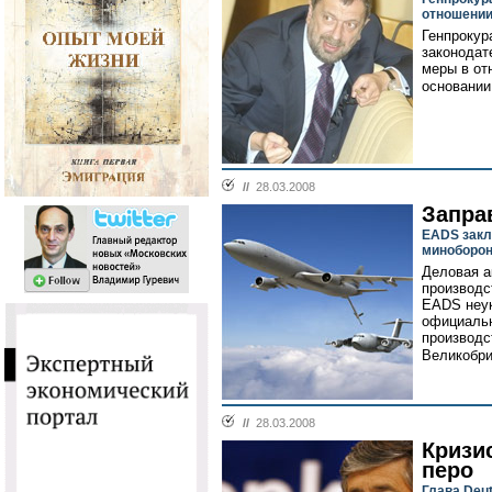
отношении
Генпрокур
законодат
меры в от
основании
//
28.03.2008
Запра
EADS закл
миноборон
Деловая а
производс
EADS неук
официальн
производс
Великобри
//
28.03.2008
Кризис
перо
Глава Deu