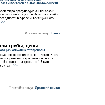
дает инвесторов о снижении доходности
Bank вчера предупредил акционеров и
в о возможности дальнейших списаний и
доходности в сфере инвестиционного
>>
.
// читайте тему:
Банки
ли трубы, цены...
нова разбомбили нефтепроводы
вух нефтепроводов на юге Ирака вчера
вели к резкому сокращению экспорта
той страны -- на треть, до 1,5 млн
>>
 сутки...
// читайте тему:
Иракский кризис