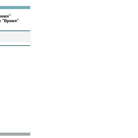
ремя"
о "Время"