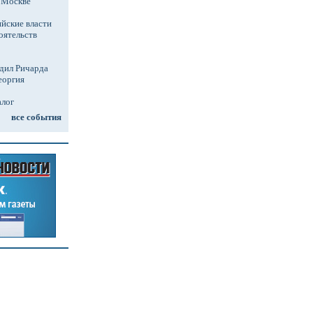
в Москве
йские власти
оятельств
дил Ричарда
еоргия
алог
все события