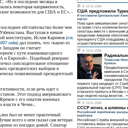
С. «Но в последние месяцы в
ралась некоторая напряженность,
//
29.01.2008
США предложили Туркм
ские возможности для США и ЕС», -
И поставили Центральную Ази
карту»
Пока одни американские сена
 последнее обстоятельство более чем
за право стать хозяином Белог
сенаторы вместе с военными д
Узбекистана. Выступая в начале
пределами Америки обеспечи
ской конституции, Ислам Каримов
(см.
президенту США плацдармы д
007 года)
дал понять, что «какие-то
осуществления его внешней по
и Западом он считает
//
29.01.2008
вернем с пути взаимовыгодного
Радикальн
США и Европой». Подобный реверанс
Томислав Нико
спечил снисходительное отношение
Кремль
Предвыборная
ских президентских выборов в
кампания в Се
тически пожизненный президентский
ознаменовала
скандалом. П
первого тура кандидат от Сер
радикальной партии (СРП) То
гитимности, если речь идет о
отказался прибыть в Москву с
станом. Этот подход американского
еще неделю назад визитом...
>
 Кремле с его опытом военных
//
29.01.2008
 власти в Чечне...
СССР исчез, а шпионы 
Российский перебежчик раскры
Азии был не менее практичный
вербовки
Лучше всего о нем сказал сам ветеран
Российская Служба внешней р
отозвалась вчера на скандаль
ащении из поездки домой. Сенатор