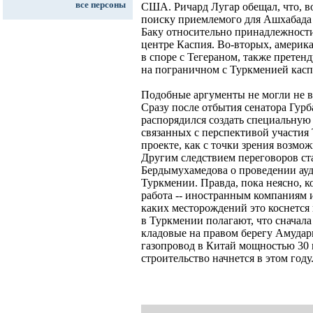
все персоны
США. Ричард Лугар обещал, что, в
поиску приемлемого для Ашхабада 
Баку относительно принадлежност
центре Каспия. Во-вторых, амери
в споре с Тегераном, также прете
на пограничном с Туркменией кас
Подобные аргументы не могли не в
Сразу после отбытия сенатора Гур
распорядился создать специальную 
связанных с перспективой участия
проекте, как с точки зрения возмо
Другим следствием переговоров ст
Бердымухамедова о проведении ауд
Туркмении. Правда, пока неясно, ко
работа -- иностранным компаниям 
каких месторождений это коснется
в Туркмении полагают, что сначала
кладовые на правом берегу Амударь
газопровод в Китай мощностью 30 
строительство начнется в этом году