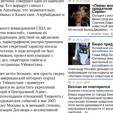
 региону совершил один из наиболее
//
29.01.2008
ар. Его маршрут совпал с
«Ливан мож
придатком
в Ашхабаде, что знаменательно.
Сирии»
бывал в Казахстане, Азербайджане и
Сегодня с рос
.
министром ин
Сергеем Лавр
известный лив
льного командования США не
58-летний Валид Джумблат...
>
ени новостей», главным их
// читайте тему:
C
ординации действий на афганском
//
29.01.2008
м, наркотрафиком, распространением
Бюро пред
олее секретный характер носила
Латвийская ко
Фаллона, в ходе которой он был
российских аг
Глава МВД Ла
мовым, провел консультации с
Сеглиньш вчер
дел, секретарем совбеза и
высланный из 
госграницы Узбекистана.
российского п
Александр Рогожин добывал с
информацию путем подкупа чи
ет нечто большее, чем просто сверку
«Рогожин покупал секретную и
т американский интернет-портал
 в Узбекистане «знаменует
//
29.01.2008
Беслан не повторился
ихся не допустить укрепления
Боевики отпустили пакистанск
иций в Центральной Азии».
Вчера недалеко от города Бан
 похолодания отношений Ташкента с
Западной Пограничной провин
ндижанских событий в мае 2005
пуштунские боевики захватили
рону Москвы и, в меньшей степени,
пяти часов удерживали в зало
школьников в возрасте от вось
изации Договора о коллективной
учителей...
>>