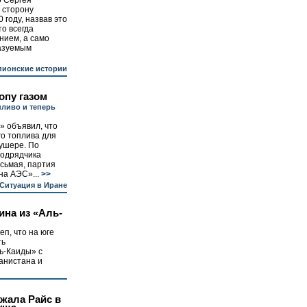
 Сергея
 сторону
 году, назвав это
то всегда
нием, а само
казуемым
ионские истории
опу газом
пливо и теперь
» объявил, что
о топлива для
ушере. По
подрядчика
осьмая, партия
на АЭС»...
>>
Ситуация в Иране
ина из «Аль-
еп, что на юге
ть
ь-Каиды» с
анистана и
жала Райс в