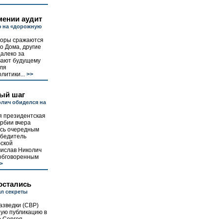
ении аудит
ю на «дорожную
торы сражаются
о Дома, другие
алеко за
вают будущему
ля
литики...
>>
ый шаг
лич обиделся на
 президентская
рбии вчера
сь очередным
обедитель
бской
мислав Николич
 обговоренным
>
остались
л секреты
азведки (СВР)
ную публикацию в