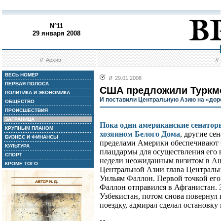
N°11
29 января 2008
//
Архив
/
ВЕСЬ НОМЕР
//
29.01.2008
ПЕРВАЯ ПОЛОСА
США предложили Туркм
ПОЛИТИКА И ЭКОНОМИКА
И поставили Центральную Азию на «дор
ОБЩЕСТВО
ПРОИСШЕСТВИЯ
ЗАГРАНИЦА
Пока одни американские сенатор
КРУПНЫМ ПЛАНОМ
хозяином Белого Дома
, другие се
БИЗНЕС И ФИНАНСЫ
пределами Америки обеспечивают
КУЛЬТУРА
плацдармы для осуществления его
СПОРТ
недели неожиданным визитом в Ашх
КРОМЕ ТОГО
Центральной Азии глава Централ
Уильям Фаллон. Первой точкой ег
Фаллон отправился в Афганистан. З
Узбекистан, потом снова повернул 
поездку, адмирал сделал остановку