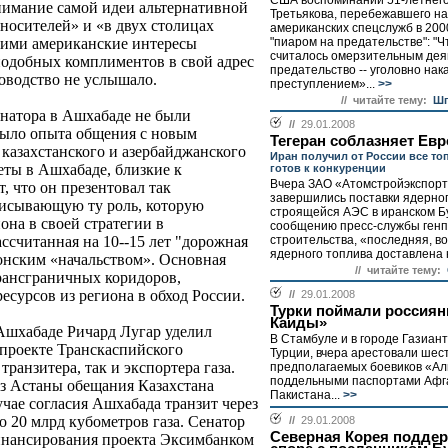
США воспоминаний 51-летнего
нимание самой идеи альтернативной
Третьякова, перебежавшего на
носителей» и «в двух столицах
американских спецслужб в 2000
"пиаром на предательстве": "Ч
ими американские интересы
считалось омерзительным дея
подобных комплиментов в свой адрес
предательство -- уголовно на
ководство не услышало.
преступлением»...
>>
// читайте тему:
Шп
натора в Ашхабаде не были
//
29.01.2008
 было опыта общения с новым
Тегеран соблазняет Евр
казахстанского и азербайджанского
Иран получил от России все то
еты в Ашхабаде, близкие к
готов к конкуренции
Вчера ЗАО «Атомстройэкспорт
, что он презентовал так
завершились поставки ядерног
исывающую ту роль, которую
строящейся АЭС в иранском Б
на в своей стратегии в
сообщению пресс-службы ген
строительства, «последняя, в
ссчитанная на 10--15 лет "дорожная
ядерного топлива доставлена 
онским «начальством». Основная
// читайте тему:
трансграничных коридоров,
сурсов из региона в обход России.
//
29.01.2008
Турки поймали россиян
Каиды»
Ашхабаде Ричард Лугар уделил
В Стамбуле и в городе Газиант
проекте Транскаспийского
Турции, вчера арестовали шес
транзитера, так и экспортера газа.
предполагаемых боевиков «Ал
поддельными паспортами Афг
з Астаны обещания Казахстана
Пакистана...
>>
учае согласия Ашхабада транзит через
 20 млрд кубометров газа. Сенатор
//
29.01.2008
Северная Корея поддер
инансирования проекта Эксимбанком