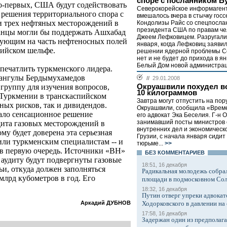
споре с посланником Б
о-первых, США будут содействовать
Cеверокорейское информаген
решения территориального спора с
вмешалось вчера в стычку гос
и трех нефтяных месторождений в
Кондолизы Райс со спецпосла
президента США по правам че
канцы могли бы поддержать Ашхабад
Джеем Лефковицем. Разругали
ндующим на часть нефтеносных полей
января, когда Лефковиц заявил
пийском шельфе.
решении ядерной проблемы С
нет и не будет до прихода в ян
Белый Дом новой администрац
печатлить туркменского лидера.
бангулы Бердымухамедов
//
29.01.2008
Окруашвили похудел в
группу для изучения вопросов,
10 килограммов
 Туркмении в транскаспийском
Завтра могут отпустить на пор
жных рисков, так и дивидендов.
Окруашвили, сообщила «Врем
ало сенсационное решение
его адвокат Эка Беселия. Г-н 
занимавший посты министров
ита газовых месторождений в
внутренних дел и экономическ
му будет доверена эта серьезная
Грузии, с начала января сидит
или туркменским специалистам -- и
тюрьме...
>>
 в первую очередь. Источники «ВН»
БЕЗ КОМMЕНТАРИЕВ
 аудиту будут подвергнуты газовые
18:51, 16 декабря
и, откуда должен заполняться
Радикальная молодежь собрал
млрд кубометров в год. Его
площади в подмосковном Со
.
18:32, 16 декабря
Путин отверг упреки адвокат
Ходорковского в давлении на 
Аркадий ДУБНОВ
17:58, 16 декабря
Задержан один из предполаг