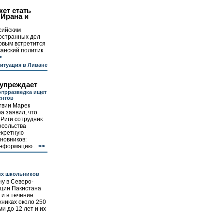
ет стать
 Ирана и
сийским
остранных дел
овым встретится
анский политик
>
итуация в Ливане
упреждает
нтрразведка ищет
ентов
твии Марек
а заявил, что
Риги сотрудник
осольства
екретную
новников:
нформацию...
>>
их школьников
ну в Северо-
ции Пакистана
 и в течение
жниках около 250
ми до 12 лет и их