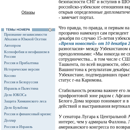
безопасности СНГ и вступив в ШО
российско-узбекские отношения вк
открыв определенные дипломатиче
Обзоры
- замечает портал.
Что правда, то правда, и первым на
ТЕМЫ НОМЕРА
прозрачно намекнул сам президент 
Признание независимости
декабря по случаю 15-летия узбек
Абхазии и Южной Осетии
«Время новостей» от 10 декабря 2
Автопром
разногласия» между Узбекистаном 
Ксенофобия и неофашизм в
преодоленными: «Мы никогда не с
России
сотрудничества... в том числе с 
Россия и Прибалтика
Ташкента, по всей видимости, обе
Исторические версии
Вашингтона к результатам декабрь
Узбекистане, подтвердивших прак
Косово
статус г-на Каримова.
Россия и Белоруссия
Израиль и Палестина
Стабильность режима важнее его ле
Дело ЮКОСа
прифронтовой зоне рядом с Афгани
Белого Дома хорошо понимают и в
Защита Химкинского леса
действий и выстраивания вертикали
Дело Бульбова
Россия и финансовый кризис
У сенатора Лугара к Центральной 
Доллар
интерес, чем у адмирала Фаллона. 
Россия и Израиль
американского конгресса по возвр