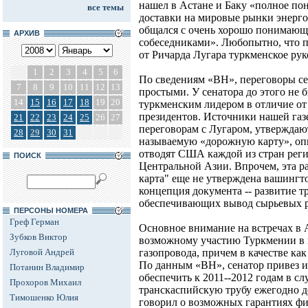
нашел в Астане и Баку «полное по
все темы
доставки на мировые рынки энерго
общался с очень хорошо понимающ
АРХИВ
собеседниками». Любопытно, что 
от Ричарда Лугара туркменское ру
1
2
3
4
5
6
По сведениям «ВН», переговоры се
7
8
9
10
11
12
13
простыми. У сенатора до этого не
14
15
16
17
18
19
20
туркменским лидером в отличие от 
президентов. Источники нашей газ
21
22
23
24
25
26
27
переговорам с Лугаром, утверждают
28
29
30
31
называемую «дорожную карту», оп
отводят США каждой из стран регио
ПОИСК
Центральной Азии. Впрочем, эта ра
карта" еще не утверждена вашингт
концепция документа -- развитие 
обеспечивающих вывод сырьевых ре
ПЕРСОНЫ НОМЕРА
Греф Герман
Основное внимание на встречах в 
Зубков Виктор
возможному участию Туркмении в 
Луговой Андрей
газопровода, причем в качестве как 
По данным «ВН», сенатор привез и
Потанин Владимир
обеспечить к 2011--2012 годам в сл
Прохоров Михаил
транскаспийскую трубу ежегодно до
Тимошенко Юлия
говорил о возможных гарантиях ф