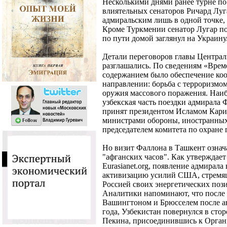
Несколькими днями ранее турне по
влиятельных сенаторов Ричард Луг
адмиральским лишь в одной точке, 
Кроме Туркмении сенатор Лугар по
по пути домой заглянул на Украину
Детали переговоров главы Центра
разглашались. По сведениям «Врем
содержанием было обеспечение ко
направлении: борьба с терроризмо
оружия массового поражения. Наиб
узбекская часть поездки адмирала 
принят президентом Исламом Кари
министрами обороны, иностранных 
председателем комитета по охране 
Но визит Фаллона в Ташкент означа
"афганских часов". Как утверждае
Eurasianet.org, появление адмирала
активизацию усилий США, стремящ
Россией своих энергетических поз
Аналитики напоминают, что после
Вашингтоном и Брюсселем после а
года, Узбекистан повернулся в сто
Пекина, присоединившись к Орган