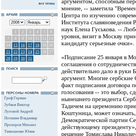
аргументом, способным пер
все темы
мнение, -- заметила "Време
Центра по изучению соврем
АРХИВ
Института славяноведения 
наук Елена Гуськова. -- Люб
1
2
3
4
5
6
уровня, визит в Москву пр
7
8
9
10
11
12
13
кандидату серьезные очки».
14
15
16
17
18
19
20
21
22
23
24
25
26
27
«Подписание 25 января в Мо
28
29
30
31
соглашения о сотрудничеств
ПОИСК
действительно дало в руки 
аргумент. Многие сербские 
факт подписания договора п
голосования -- это выбор, с
ПЕРСОНЫ НОМЕРА
Греф Герман
нынешнего президента Серби
Зубков Виктор
Тадичем на церемонию прие
Луговой Андрей
Коштуница, может означать,
Потанин Владимир
Демократической партии Се
Прохоров Михаил
действующему президенту», 
Тимошенко Юлия
решение Томислава Николич