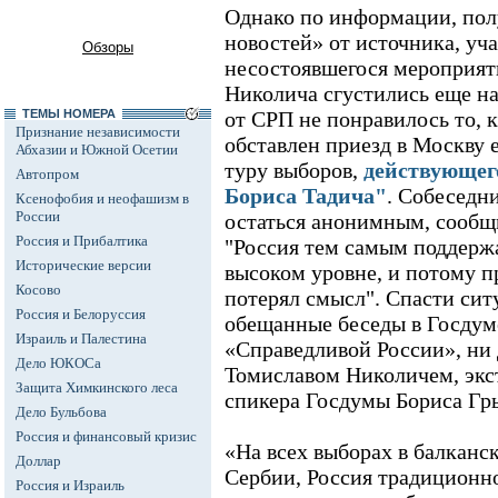
Однако по информации, по
новостей» от источника, уча
Обзоры
несостоявшегося мероприяти
Николича сгустились еще н
ТЕМЫ НОМЕРА
от СРП не понравилось то, 
Признание независимости
обставлен приезд в Москву 
Абхазии и Южной Осетии
туру выборов,
действующег
Автопром
Бориса Тадича"
. Собеседн
Ксенофобия и неофашизм в
России
остаться анонимным, сообщ
Россия и Прибалтика
"Россия тем самым поддержа
Исторические версии
высоком уровне, и потому п
Косово
потерял смысл". Спасти си
Россия и Белоруссия
обещанные беседы в Госдум
Израиль и Палестина
«Справедливой России», ни 
Дело ЮКОСа
Томиславом Николичем, экс
Защита Химкинского леса
спикера Госдумы Бориса Гр
Дело Бульбова
Россия и финансовый кризис
«На всех выборах в балканск
Доллар
Сербии, Россия традиционн
Россия и Израиль