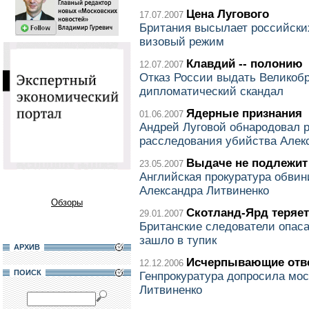
Цена Лугового
17.07.2007
Британия высылает российски
визовый режим
Клавдий -- полонию
12.07.2007
Отказ России выдать Великоб
дипломатический скандал
Ядерные признания
01.06.2007
Андрей Луговой обнародовал р
расследования убийства Алек
Выдаче не подлежит
23.05.2007
Английская прокуратура обвин
Александра Литвиненко
Обзоры
Скотланд-Ярд теряет
29.01.2007
Британские следователи опаса
зашло в тупик
АРХИВ
Исчерпывающие отв
12.12.2006
ПОИСК
Генпрокуратура допросила мос
Литвиненко