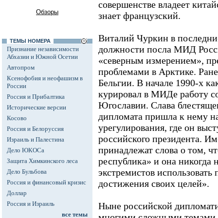
совершенстве владеет китай
Обзоры
знает французский.
Виталий Чуркин в последние
ТЕМЫ НОМЕРА
должности посла МИД Росс
Признание независимости
Абхазии и Южной Осетии
«северным измерением», пр
Автопром
проблемами в Арктике. Ране
Ксенофобия и неофашизм в
Бельгии. В начале 1990-х к
России
курировал в МИДе работу с
Россия и Прибалтика
Югославии. Слава блестяще
Исторические версии
дипломата пришла к нему н
Косово
урегулирования, где он выст
Россия и Белоруссия
российского президента. И
Израиль и Палестина
принадлежат слова о том, чт
Дело ЮКОСа
республика» и она никогда 
Защита Химкинского леса
экстремистов использовать 
Дело Бульбова
достижения своих целей».
Россия и финансовый кризис
Доллар
Россия и Израиль
Ныне российской дипломати
все темы
многими сложными темами,