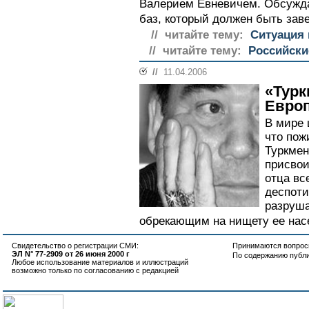
Валерием Евневичем. Обсужда
баз, который должен быть заве
// читайте тему:
Ситуация 
// читайте тему:
Российски
//
11.04.2006
«Турк
Евро
В мире 
что пож
Туркмен
присвои
отца вс
деспоти
разруш
обрекающим на нищету ее насе
Свидетельство о регистрации СМИ:
Принимаются вопросы
ЭЛ N° 77-2909 от 26 июня 2000 г
По содержанию публ
Любое использование материалов и иллюстраций
возможно только по согласованию с редакцией