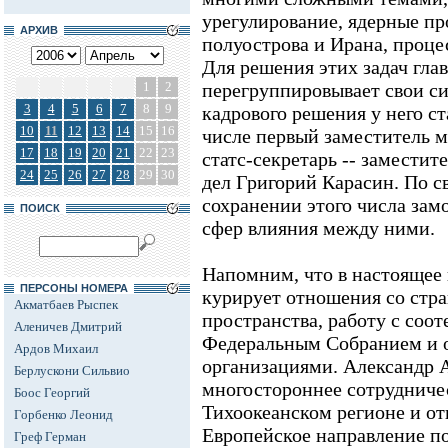
урегулирование, ядерные п
АРХИВ
полуострова и Ирана, проце
Для решения этих задач гл
1
2
перегруппировывает свои с
3
4
5
6
7
8
9
кадрового решения у него ст
10
11
12
13
14
15
16
числе первый заместитель 
17
18
19
20
21
22
23
статс-секретарь -- замести
24
25
26
27
28
29
30
дел Григорий Карасин. По с
сохранении этого числа зам
ПОИСК
сфер влияния между ними.
Напомним, что в настоящее
ПЕРСОНЫ НОМЕРА
курирует отношения со стра
Акматбаев Рыспек
пространства, работу с соот
Аленичев Дмитрий
Федеральным Собранием и
Ардов Михаил
организациями. Александр А
Берлускони Сильвио
многостороннее сотрудничес
Боос Георгий
Тихоокеанском регионе и о
Горбенко Леонид
Европейское направление п
Греф Герман