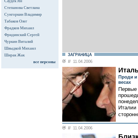
Саудек Ян
Степанова Светлана
Сунгоркин Владимир
Табаков Олег
Фрадков Михаил
Фридинский Сергей
Чуркин Виталий
Швыдкой Михаил
ЗАГРАНИЦА
Ширак Жак
//
11.04.2006
все персоны
Италь
Проди и
весах
Первые 
прошедш
понедел
Италии 
сторонн
//
11.04.2006
Близк