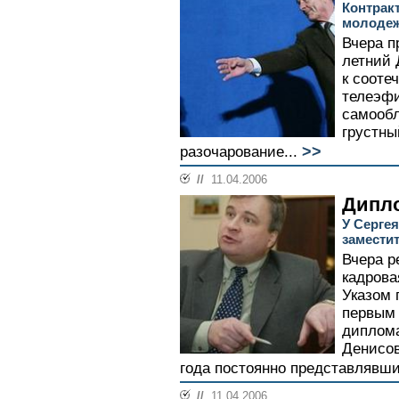
Контрак
молоде
Вчера п
летний 
к сооте
телеэфи
самообл
грустны
>>
разочарование...
//
11.04.2006
Дипл
У Серге
замести
Вчера р
кадрова
Указом 
первым 
диплома
Денисов
года постоянно представлявши
//
11.04.2006