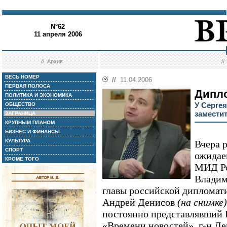
N°62
11 апреля 2006
//
Архив
/
ВЕСЬ НОМЕР
//
11.04.2006
ПЕРВАЯ ПОЛОСА
Дипл
ПОЛИТИКА И ЭКОНОМИКА
У Серге
ОБЩЕСТВО
замести
ЗАГРАНИЦА
КРУПНЫМ ПЛАНОМ
БИЗНЕС И ФИНАНСЫ
КУЛЬТУРА
Вчера 
СПОРТ
ожидае
КРОМЕ ТОГО
МИД Ро
Владим
главы российской дипломат
Андрей Денисов
(на снимке)
постоянно представлявший
«Времени новостей», г-н Де