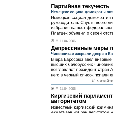
Партийная текучесть
Немецкие социал-демократы опя
Немецкая социал-демократия в
руководителя. Спустя всего л
избрания на пост федерально
Платцек объявил о своей отста
//
11.04.2006
Депрессивные меры п
Чиновникам закрыли двери в Е
Вчера Евросоюз ввел визовые
высших белорусских чиновник
возглавляет президент стран 
него в черный список попали е
// читайт
//
11.04.2006
Киргизский парламент
авторитетом
Известный киргизский кримин
Акматбаев избран депутатом ж