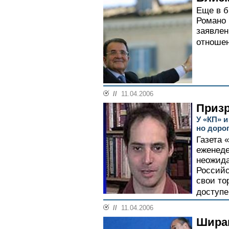
Еще в б
Романо
заявлен
отношен
//
11.04.2006
Призр
У «КП» 
но доро
Газета 
еженеде
неожида
Российс
свои то
доступе
//
11.04.2006
Ширак