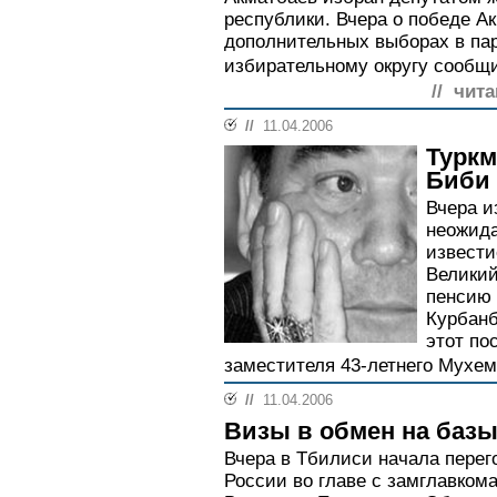
республики. Вчера о победе А
дополнительных выборах в па
избирательному округу сообщи
// чита
//
11.04.2006
Туркм
Биби
Вчера 
неожида
извести
Великий
пенсию 
Курбанб
этот по
заместителя 43-летнего Мухем
//
11.04.2006
Визы в обмен на баз
Вчера в Тбилиси начала пере
России во главе с замглавко