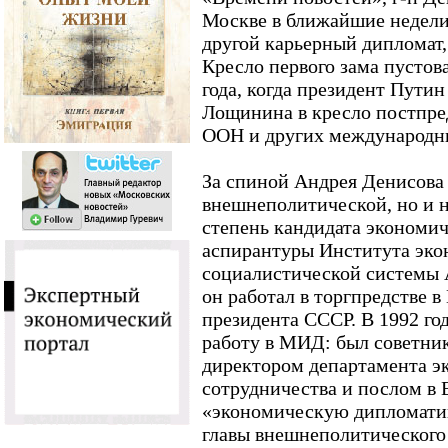
Москве в ближайшие недели
другой карьерный дипломат,
Кресло первого зама пустов
года, когда президент Пути
Лощинина в кресло постпре
ООН и других международны
За спиной Андрея Денисова 
внешнеполитической, но и 
степень кандидата экономич
аспирантуры Института эк
социалистической системы 
он работал в торгпредстве в
президента СССР. В 1992 го
работу в МИД: был советник
директором департамента э
сотрудничества и послом в 
«экономическую дипломати
главы внешнеполитического