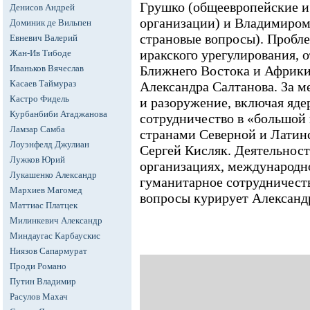
Грушко (общеевропейские и
Денисов Андрей
организации) и Владимиром
Доминик де Вильпен
страновые вопросы). Пробл
Евневич Валерий
иракского урегулирования, 
Жан-Ив Тибоде
Иваньков Вячеслав
Ближнего Востока и Африки
Касаев Таймураз
Александра Салтанова. За 
Кастро Фидель
и разоружение, включая яд
Курбанбиби Атаджанова
сотрудничество в «большой 
Ламзар Самба
странами Северной и Латин
Лоуэнфелд Джулиан
Сергей Кисляк. Деятельнос
Лужков Юрий
организациях, международн
Лукашенко Александр
гуманитарное сотрудничест
Мархиев Магомед
вопросы курирует Александ
Маттиас Платцек
Милинкевич Александр
Миндаугас Карбаускис
Ниязов Сапармурат
Проди Романо
Путин Владимир
Расулов Махач