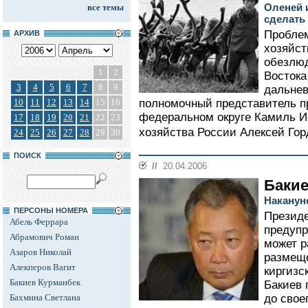
Оленей 
все темы
сделать
Проблем
АРХИВ
хозяйст
обезлю
1
2
Востока
3
4
5
6
7
8
9
дальнев
10
11
12
13
14
15
16
полномочный представитель п
федеральном округе Камиль Ис
17
18
19
20
21
22
23
хозяйства России Алексей Горд
24
25
26
27
28
29
30
ПОИСК
//
20.04.2006
Бакие
Наканун
ПЕРСОНЫ НОМЕРА
Президе
Абель Феррара
предупр
Абрамович Роман
может р
Азаров Николай
размеще
Алекперов Вагит
киргизс
Бакиев Курманбек
Бакиев 
Бахмина Светлана
до свое