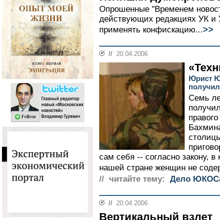
Опрошенные "Временем новосте
действующих редакциях УК и 
>>
применять конфискацию...
//
20.04.2006
«Техн
Юрист Ю
получил
Семь ле
получил
правог
Бахмина
столиц
пригово
сам себя -- согласно закону, в
нашей стране женщин не содер
// читайте тему:
Дело ЮКОС
//
20.04.2006
Вертикальный взлет