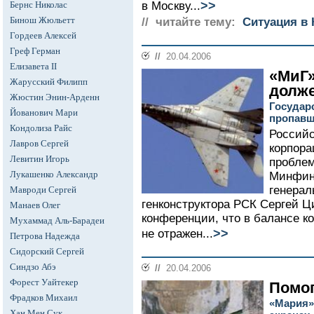
>>
Бернс Николас
в Москву...
Бинош Жюльетт
// читайте тему:
Cитуация в 
Гордеев Алексей
Греф Герман
//
20.04.2006
Елизавета II
«МиГ»
Жарусский Филипп
долже
Жюстин Энин-Арденн
Государ
Йованович Мари
пропавш
Кондолиза Райс
Российс
Лавров Сергей
корпора
Левитин Игорь
проблем
Лукашенко Александр
Минфин
генерал
Мавроди Сергей
генконструктора РСК Сергей Ц
Манаев Олег
конференции, что в балансе ко
Мухаммад Аль-Барадеи
>>
не отражен...
Петрова Надежда
Сидорский Сергей
Синдзо Абэ
//
20.04.2006
Форест Уайтекер
Помог
Фрадков Михаил
«Мария»
Хан Мен Сук