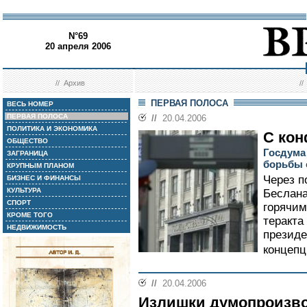
N°69
20 апреля 2006
//
Архив
/
ПЕРВАЯ ПОЛОСА
ВЕСЬ НОМЕР
ПЕРВАЯ ПОЛОСА
//
20.04.2006
ПОЛИТИКА И ЭКОНОМИКА
С ко
ОБЩЕСТВО
Госдума
ЗАГРАНИЦА
борьбы 
КРУПНЫМ ПЛАНОМ
Через п
БИЗНЕС И ФИНАНСЫ
КУЛЬТУРА
Беслана
СПОРТ
горячим
КРОМЕ ТОГО
теракта
НЕДВИЖИМОСТЬ
президе
концепц
//
20.04.2006
Излишки думопроизв