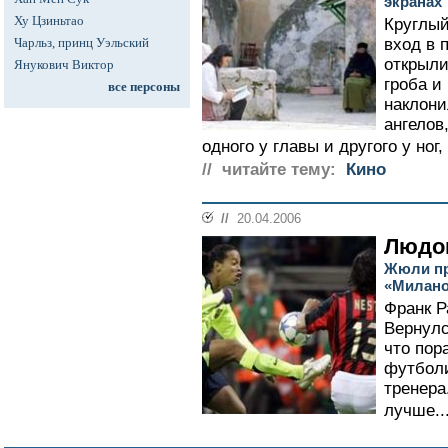
экранах
Ху Цзиньтао
Круглый
Чарльз, принц Уэльский
вход в 
открыли
Янукович Виктор
гроба и
все персоны
наклони
ангелов
одного у главы и другого у ног,
// читайте тему:
Кино
//
20.04.2006
Людо
Жюли пр
«Милан
Франк Р
Вернулс
что пор
футболи
тренера
лучше..