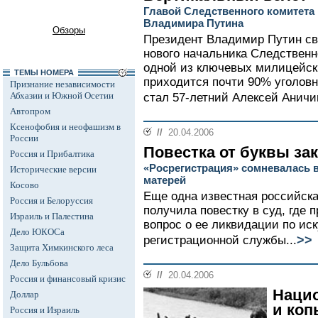
Главой Следственного комитета
Владимира Путина
Обзоры
Президент Владимир Путин св
нового начальника Следственн
одной из ключевых милицейск
ТЕМЫ НОМЕРА
приходится почти 90% уголовн
Признание независимости
Абхазии и Южной Осетии
стал 57-летний Алексей Аничин
Автопром
Ксенофобия и неофашизм в
//
20.04.2006
России
Повестка от буквы за
Россия и Прибалтика
«Росрегистрация» сомневалась 
Исторические версии
матерей
Косово
Еще одна известная российск
Россия и Белоруссия
получила повестку в суд, где 
Израиль и Палестина
вопрос о ее ликвидации по ис
Дело ЮКОСа
>>
регистрационной службы...
Защита Химкинского леса
Дело Бульбова
//
20.04.2006
Россия и финансовый кризис
Нацио
Доллар
и коп
Россия и Израиль