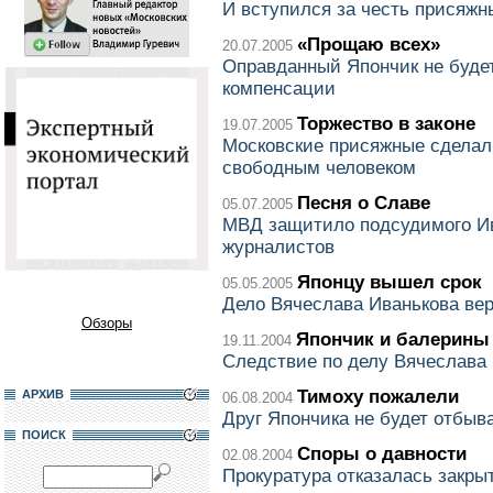
И вступился за честь присяжн
«Прощаю всех»
20.07.2005
Оправданный Япончик не будет
компенсации
Торжество в законе
19.07.2005
Московские присяжные сделал
свободным человеком
Песня о Славе
05.07.2005
МВД защитило подсудимого Ива
журналистов
Японцу вышел срок
05.05.2005
Дело Вячеслава Иванькова вер
Обзоры
Япончик и балерины
19.11.2004
Следствие по делу Вячеслава 
Тимоху пожалели
АРХИВ
06.08.2004
Друг Япончика не будет отбыв
ПОИСК
Споры о давности
02.08.2004
Прокуратура отказалась закры