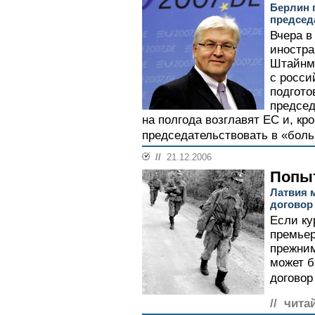
Берлин 
председ
Вчера в
иностра
Штайнма
с росси
подгото
председ
на полгода возглавят ЕС и, кро
председательствовать в «боль
//
21.12.2006
Попыт
Латвия 
договор
Если ку
премьер
прежним
может б
договор
// чита