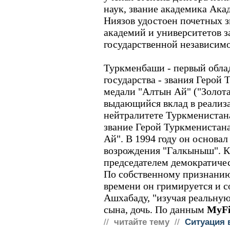
наук, звание академика Ака
Ниязов удостоен почетных 
академий и университетов з
государственной независим
Туркменбаши - первый обла
государства - звания Герой
медали "Алтын Ай" ("Золотая
выдающийся вклад в реализ
нейтралитете Туркменистан
звание Герой Туркменистана
Ай". В 1994 году он основа
возрождения "Галкыныш". Кр
председателем демократиче
По собственному признанию
времени он гримируется и с
Ашхабаду, "изучая реальную
сына, дочь. По данным
MyFi
//
читайте тему
//
Ситуация 