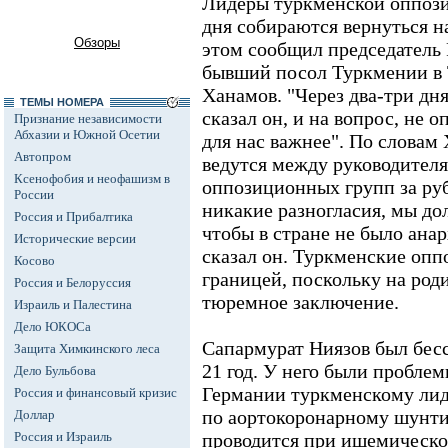
Лидеры туркменской оппози
дня собираются вернуться н
Обзоры
этом сообщил председатель
бывший посол Туркмении в
Ханамов. "Через два-три дня
ТЕМЫ НОМЕРА
сказал он, и на вопрос, не о
Признание независимости
Абхазии и Южной Осетии
для нас важнее". По словам
Автопром
ведутся между руководител
Ксенофобия и неофашизм в
оппозиционных групп за ру
России
никакие разногласия, мы д
Россия и Прибалтика
чтобы в стране не было анар
Исторические версии
сказал он. Туркменские опп
Косово
границей, поскольку на род
Россия и Белоруссия
тюремное заключение.
Израиль и Палестина
Дело ЮКОСа
Сапармурат Ниязов был бе
Защита Химкинского леса
21 год. У него были проблем
Дело Бульбова
Германии туркменскому лид
Россия и финансовый кризис
по аортокоронарному шунти
Доллар
Россия и Израиль
проводится при ишемическо