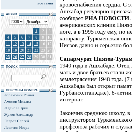
все темы
кровоснабжения сердца. С э
Ашхабад регулярно приезжа
АРХИВ
сообщает
РИА НОВОСТИ
.
американских клиник Ниязо
ноге, а в 1995 году ему, по
1
2
3
4
5
6
7
8
9
10
катаракту. Туркменская опп
11
12
13
14
15
16
17
Ниязов давно и серьезно бо
18
19
20
21
22
23
24
25
26
27
28
29
30
31
Сапармурат Ниязов-Турк
1940 года в Ашхабаде. Отец 
ПОИСК
мать и двое братьев стали 
землетрясения 1948 года. (7 
Ашхабада был открыт памят
ПЕРСОНЫ НОМЕРА
Гурбансолтанэдже). 8-летни
Абрамович Роман
интернат.
Амосов Михаил
Жданов Юрий
Закончив среднюю школу, в 1
Жуков Александр
инструктором Туркменского
Лавров Сергей
профсоюза рабочих и служа
Левитин Игорь