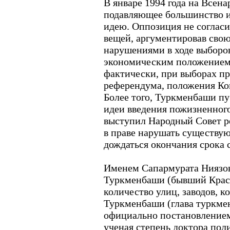
В январе 1994 года на Всен
подавляющее большинство и
идею. Оппозиция не соглас
вещей, аргументировав сво
нарушениями в ходе выборов
экономическим положением 
фактически, при выборах пр
референдума, положения Ко
Более того, Туркменбаши пу
идеи введения пожизненного
выступил Народный Совет ре
в праве нарушать существу
дождаться окончания срока 
Именем Сапармурата Ниязов
Туркменбаши (бывший Красн
количество улиц, заводов, к
Туркменбаши (глава туркме
официально постановление
ученая степень доктора по