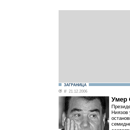
ЗАГРАНИЦА
//
21.12.2006
Умер 
Президе
Ниязов 
останов
семидне