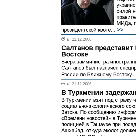
украинс
силой н
правите
МИДа, п
>>
президентской квоте...
//
21.12.2006
Салтанов представит
Востоке
Вчера замминистра иностранн
Салтанов был назначен спецп
России по Ближнему Востоку...
//
21.12.2006
В Туркмении задержа
В Туркмении взят под стражу 
социально-экологического со
Затока. По сообщению информ
«Времени новостей» в Туркмен
полицией в Ташаузе при посад
Ашхабад, откуда эколог долже