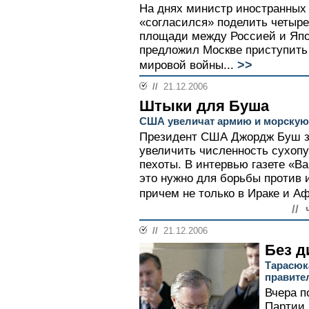
На днях министр иностранных
«согласился» поделить четыре
площади между Россией и Япо
предложил Москве приступить 
>>
мировой войны...
//
21.12.2006
Штыки для Буша
США увеличат армию и морскую
Президент США Джордж Буш з
увеличить численность сухопу
пехоты. В интервью газете «Ва
это нужно для борьбы против 
причем не только в Ираке и Аф
//
//
21.12.2006
Без 
Тарасюка
правите
Вчера п
Партии 