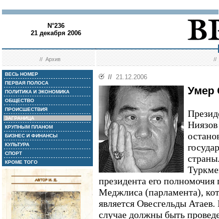
N°236
21 декабря 2006
//
Архив
/
ВЕСЬ НОМЕР
//
21.12.2006
ПЕРВАЯ ПОЛОСА
Умер 
ПОЛИТИКА И ЭКОНОМИКА
ОБЩЕСТВО
ПРОИСШЕСТВИЯ
Презид
ЗАГРАНИЦА
Ниязов
КРУПНЫМ ПЛАНОМ
остано
БИЗНЕС И ФИНАНСЫ
КУЛЬТУРА
госуда
СПОРТ
страны
КРОМЕ ТОГО
Туркме
президента его полномочия 
Меджлиса (парламента), ко
является Овесгельды Атаев.
случае должны быть проведе