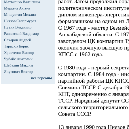
работ. Затем продолжил обр
Матвиенко Валентина
политехническом институте,
Меркель Ангела
диплом инженера-энергетика
Мишустин Михаил
формовщиком на одном из Л
Ниязов Сапармурат
С 1967 года - мастер Безме
Путин Владимир
Ашхабадской области. С 1970
Рашевский Владимир
Сахаров Андрей
завотделом ЦК компартии Т
Тарасюк Борис
окончил заочную высшую п
Христенко Виктор
КПСС с 1962 года.
Чубайс Анатолий
Шабалин Максим
С 1980 года - первый секре
Янукович Виктор
компартии. С 1984 года - и
все персоны
партийной работы ЦК КПСС. 
Совмина ТССР. С декабря 19
КПТ, одновременно с января 
ТССР. Народный депутат СС
сельского территориального
Совета СССР.
13 января 1990 года Ниязов