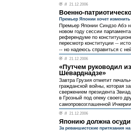
//
21.12.2006
Военно-патриотическ
Премьер Японии хочет изменить
Премьер Японии Синдзо Абэ на
новом году сессии парламента
референдуме по конституцион
пересмотр конституции -- исто
-- но надеюсь справиться с не
//
21.12.2006
«Путчем руководил и
Шеварднадзе»
Завтра Грузия отметит печальн
гражданской войны, которая з
свержением президента Звиад
в Грозный под опеку своего др
самопровозглашенной Ичкерии
//
21.12.2006
Японию должна осуд
За реваншистские притязания на