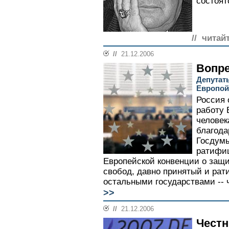
состоят
// читай
//
21.12.2006
Вопре
Депутат
Европой
Россия 
работу 
человек
благода
Госдумы
ратифиц
Европейской конвенции о защи
свобод, давно принятый и ра
остальными государствами -- 
>>
//
21.12.2006
Чест