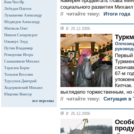
намерен продвигать глава Мин
Ким Чен Ир
социального развития Михаил 
Лебедев Платон
// читайте тему:
Итоги года
Лукашенко Александр
Медведев Александр
Митволь Олег
//
25.12.2006
Ниязов Сапармурат
Туркм
Ольмерт Эхуд
Оппозиц
Путин Владимир
руковод
Реморенко Игорь
Первый 
Туркмен
Саакашвили Михаил
скончав
Тарасюк Борис
67-м го
Топалов Веселин
упокоен
Турсунов Дмитрий
Кипчак.
Ходорковский Михаил
выглядело торжественным, но 
Ющенко Виктор
// читайте тему:
Ситуация в
все персоны
//
25.12.2006
Особе
прод