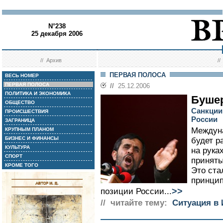
N°238
25 декабря 2006
//
Архив
/
ПЕРВАЯ ПОЛОСА
ВЕСЬ НОМЕР
ПЕРВАЯ ПОЛОСА
//
25.12.2006
ПОЛИТИКА И ЭКОНОМИКА
Бушер
ОБЩЕСТВО
Санкции
ПРОИСШЕСТВИЯ
России
ЗАГРАНИЦА
Междун
КРУПНЫМ ПЛАНОМ
БИЗНЕС И ФИНАНСЫ
будет р
КУЛЬТУРА
на рука
СПОРТ
приняты
КРОМЕ ТОГО
Это ста
принцип
>>
позиции России...
// читайте тему:
Ситуация в 