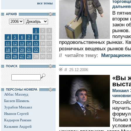
торговц
все темы
дальнев
В пятни
АРХИВ
втором 
закон о
рынков.
1
2
3
получаю
4
5
6
7
8
9
10
продовольственных рынках. Кв
11
12
13
14
15
16
17
розничных вещевых рынков бы
18
19
20
21
22
23
24
// читайте тему:
Миграционн
25
26
27
28
29
30
31
ПОИСК
//
25.12.2006
«Вы ж
выст
ПЕРСОНЫ НОМЕРА
Михаил 
Аббас Махмуд
чиновни
Басаев Шамиль
Российс
Зурабов Михаил
научить
формуло
Иванов Сергей
Только 
Кадыров Рамзан
условия
Казьмин Андрей