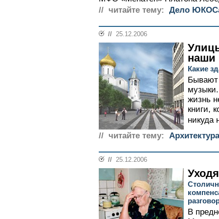
// читайте тему:
Дело ЮКОС
//
25.12.2006
Улицы
наши
Какие з
Бывают 
музыки.
жизнь н
книги, 
никуда 
// читайте тему:
Архитектур
//
25.12.2006
Уходя
Столичн
компенс
разгово
В предн