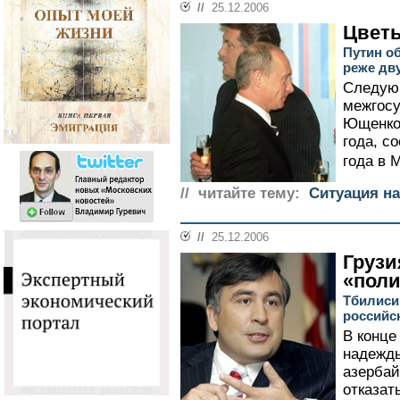
//
25.12.2006
Цветы
Путин о
реже дву
Следую
межгосу
Ющенко,
года, с
года в М
// читайте тему:
Ситуация на
//
25.12.2006
Грузи
«поли
Тбилиси
российс
В конце
надежд
азербай
отказат