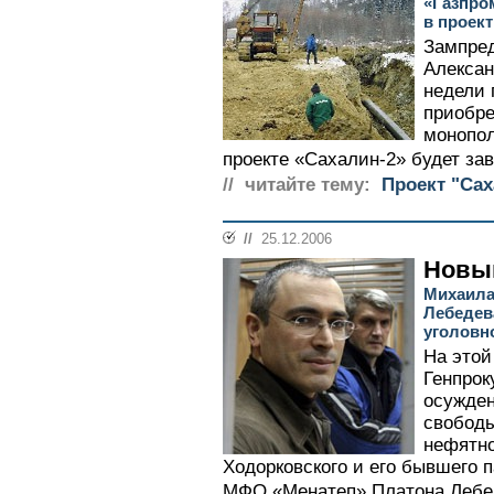
«Газпро
в проект
Зампред
Алексан
недели 
приобр
монопол
проекте «Сахалин-2» будет за
// читайте тему:
Проект "Сах
//
25.12.2006
Новы
Михаила
Лебедев
уголовн
На этой
Генпрок
осужден
свободы
нефятн
Ходорковского и его бывшего п
МФО «Менатеп» Платона Лебед