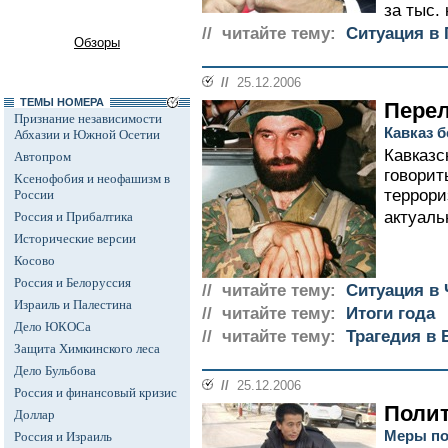
за тыс. 
// читайте тему:
Ситуация в 
Обзоры
//
25.12.2006
ТЕМЫ НОМЕРА
Перел
Признание независимости
Кавказ б
Абхазии и Южной Осетии
Кавказс
Автопром
говорит
Ксенофобия и неофашизм в
террори
России
актуаль
Россия и Прибалтика
Исторические версии
Косово
Россия и Белоруссия
// читайте тему:
Ситуация в 
Израиль и Палестина
// читайте тему:
Итоги года
Дело ЮКОСа
// читайте тему:
Трагедия в 
Защита Химкинского леса
Дело Бульбова
//
25.12.2006
Россия и финансовый кризис
Полит
Доллар
Меры по
Россия и Израиль