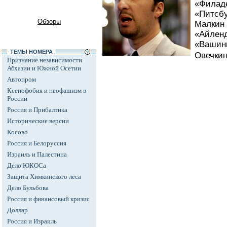
«Филаде
«Питсбур
Обзоры
Малкин 
«Айленд
«Вашингт
ТЕМЫ НОМЕРА
Овечкин
Признание независимости
Абхазии и Южной Осетии
Автопром
Ксенофобия и неофашизм в
России
Россия и Прибалтика
Исторические версии
Косово
Россия и Белоруссия
Израиль и Палестина
Дело ЮКОСа
Защита Химкинского леса
Дело Бульбова
Россия и финансовый кризис
Доллар
Россия и Израиль