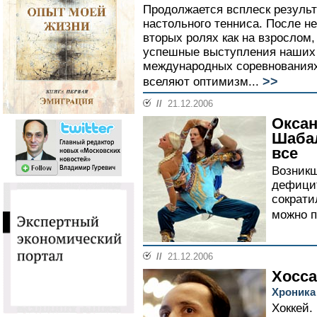
Продолжается всплеск результ
настольного тенниса. После н
вторых ролях как на взрослом,
успешные выступления наших 
международных соревнованиях 
>>
вселяют оптимизм...
//
21.12.2006
Оксан
Шабал
все
Возникш
дефицит
сократи
можно п
//
21.12.2006
Хосса
Хроника
Хоккей.