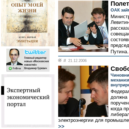
Полет
ОАК зай
Министр
Левитин
рассказ
совещан
состояв
предсе
Путина.
//
21.12.2006
Своб
Чиновни
механиз
внутриро
Федера
должна 
поручен
когда п
либерал
электроэнергии для промышлен
>>