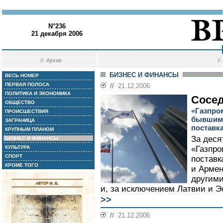
N°236
21 декабря 2006
//
Архив
/
БИЗНЕС И ФИНАНСЫ
ВЕСЬ НОМЕР
ПЕРВАЯ ПОЛОСА
//
21.12.2006
ПОЛИТИКА И ЭКОНОМИКА
Сосед
ОБЩЕСТВО
«Газпро
ПРОИСШЕСТВИЯ
бывшими
ЗАГРАНИЦА
поставк
КРУПНЫМ ПЛАНОМ
За деся
БИЗНЕС И ФИНАНСЫ
КУЛЬТУРА
«Газпро
СПОРТ
поставк
КРОМЕ ТОГО
и Армен
другими
и, за исключением Латвии и Эс
>>
//
21.12.2006