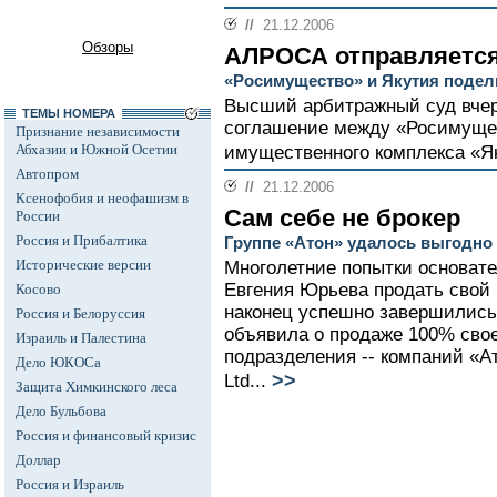
//
21.12.2006
Обзоры
АЛРОСА отправляется
«Росимущество» и Якутия подел
Высший арбитражный суд вчер
ТЕМЫ НОМЕРА
соглашение между «Росимущес
Признание независимости
Абхазии и Южной Осетии
имущественного комплекса «Я
Автопром
//
21.12.2006
Ксенофобия и неофашизм в
Сам себе не брокер
России
Россия и Прибалтика
Группе «Атон» удалось выгодно
Исторические версии
Многолетние попытки основате
Евгения Юрьева продать свой
Косово
наконец успешно завершились
Россия и Белоруссия
объявила о продаже 100% сво
Израиль и Палестина
подразделения -- компаний «Ато
Дело ЮКОСа
>>
Ltd...
Защита Химкинского леса
Дело Бульбова
Россия и финансовый кризис
Доллар
Россия и Израиль