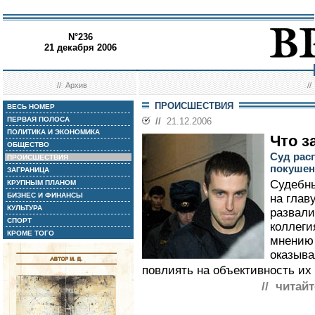
N°236
21 декабря 2006
//
Архив
/
ПРОИСШЕСТВИЯ
ВЕСЬ НОМЕР
ПЕРВАЯ ПОЛОСА
//
21.12.2006
ПОЛИТИКА И ЭКОНОМИКА
Что з
ОБЩЕСТВО
Суд рас
ПРОИСШЕСТВИЯ
покушен
ЗАГРАНИЦА
Судебны
КРУПНЫМ ПЛАНОМ
БИЗНЕС И ФИНАНСЫ
на глав
КУЛЬТУРА
развали
СПОРТ
коллеги
КРОМЕ ТОГО
мнению 
оказыва
повлиять на объективность их
// читайт