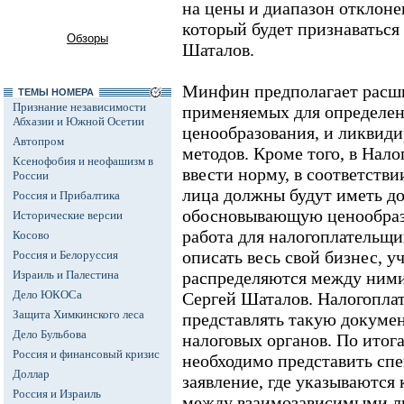
на цены и диапазон отклонен
который будет признаваться
Обзоры
Шаталов.
Минфин предполагает расши
ТЕМЫ НОМЕРА
Признание независимости
применяемых для определен
Абхазии и Южной Осетии
ценообразования, и ликвиди
Автопром
методов. Кроме того, в Нал
Ксенофобия и неофашизм в
ввести норму, в соответств
России
лица должны будут иметь д
Россия и Прибалтика
обосновывающую ценообразо
Исторические версии
работа для налогоплательщи
Косово
описать весь свой бизнес, у
Россия и Белоруссия
Израиль и Палестина
распределяются между ними 
Дело ЮКОСа
Сергей Шаталов. Налогопла
Защита Химкинского леса
представлять такую докуме
Дело Бульбова
налоговых органов. По итог
Россия и финансовый кризис
необходимо представить сп
Доллар
заявление, где указываются
Россия и Израиль
между взаимозависимыми л