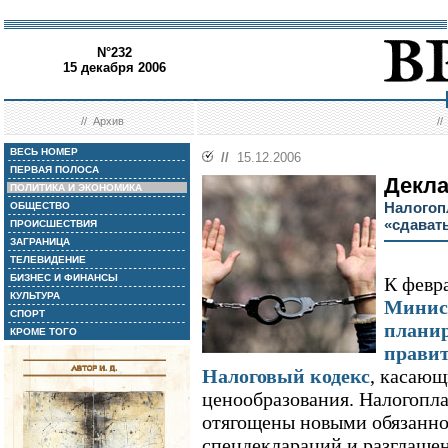
N°232
15 декабря 2006
//
Архив
/
ВЕСЬ НОМЕР
//
15.12.2006
ПЕРВАЯ ПОЛОСА
Декла
ПОЛИТИКА И ЭКОНОМИКА
Налогоп
ОБЩЕСТВО
«сдават
ПРОИСШЕСТВИЯ
ЗАГРАНИЦА
ТЕЛЕВИДЕНИЕ
БИЗНЕС И ФИНАНСЫ
К февр
КУЛЬТУРА
Минис
СПОРТ
планир
КРОМЕ ТОГО
правит
Налоговый кодекс
, касающ
ценообразования. Налогопл
отягощены новыми обязанн
спецдеклараций и разглаш