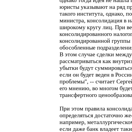
однако тогда идея не нашла
юристы указывают на ряд пр
такого института, однако, 
министра, консолидация в н
широкому кругу лиц. При в
консолидированного налого
консолидированной группы б
обособленные подразделени
В этом случае сделки между
рассматриваться как внутри
убытки будут суммироваться
если он будет веден в Росси
проблемы", -- считает Серге
его мнению, во многом буде
трансфертного ценообразов
При этом правила консолид
определяться достаточно же
например, металлургическом
если даже банк владеет так