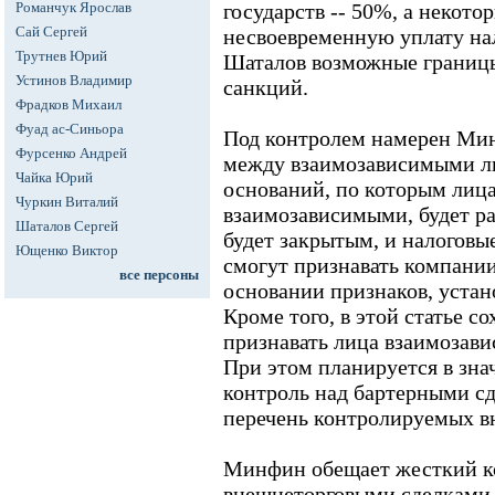
Романчук Ярослав
государств -- 50%, а некото
Сай Сергей
несвоевременную уплату нало
Трутнев Юрий
Шаталов возможные границ
Устинов Владимир
санкций.
Фрадков Михаил
Фуад ас-Синьора
Под контролем намерен Мин
Фурсенко Андрей
между взаимозависимыми л
Чайка Юрий
оснований, по которым лиц
Чуркин Виталий
взаимозависимыми, будет р
Шаталов Сергей
будет закрытым, и налоговые
Ющенко Виктор
смогут признавать компани
все персоны
основании признаков, устан
Кроме того, в этой статье с
признавать лица взаимозав
При этом планируется в зна
контроль над бартерными сд
перечень контролируемых в
Минфин обещает жесткий к
внешнеторговыми сделками 