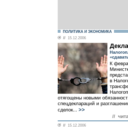
ПОЛИТИКА И ЭКОНОМИКА
//
15.12.2006
Декла
Налогоп
«сдават
К февр
Министе
предста
в Налог
трансфе
Налого
отягощены новыми обязанност
спецдеклараций и разглашени
>>
сделок...
// чит
//
15.12.2006