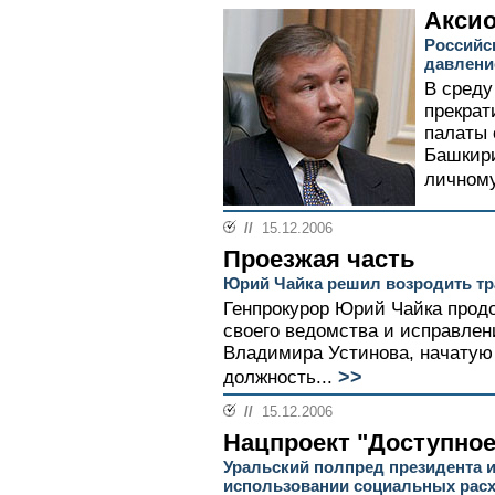
Аксио
Российс
давлени
В среду
прекрат
палаты 
Башкири
личному
//
15.12.2006
Проезжая часть
Юрий Чайка решил возродить т
Генпрокурор Юрий Чайка продо
своего ведомства и исправле
Владимира Устинова, начатую 
>>
должность...
//
15.12.2006
Нацпроект "Доступное
Уральский полпред президента 
использовании социальных рас