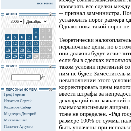
все темы
проверять все сделки межд
-- признал замминистра. По
АРХИВ
установить порог размера с
Однако пока такой порог не
1
2
3
4
5
6
7
8
9
10
Теоретически налогоплател
11
12
13
14
15
16
17
нерыночные цены, но в этом
18
19
20
21
22
23
24
они должны будут исчислить
25
26
27
28
29
30
31
если бы в сделках использо
таком условии претензий со
ПОИСК
ним не будет. Заместитель 
невыполнении этого условия
корректировать цены налого
ПЕРСОНЫ НОМЕРА
ввести штрафы за непредос
Греф Герман
деклараций или заявлений о
Игнатьев Сергей
взаимозависимыми лицами, 
Кехлеров Сабир
тоже не определен. «Ряд гос
Медведев Дмитрий
размере 100% от суммы нал
Митволь Олег
быть уплачены при использ
Пиночет Аугусто