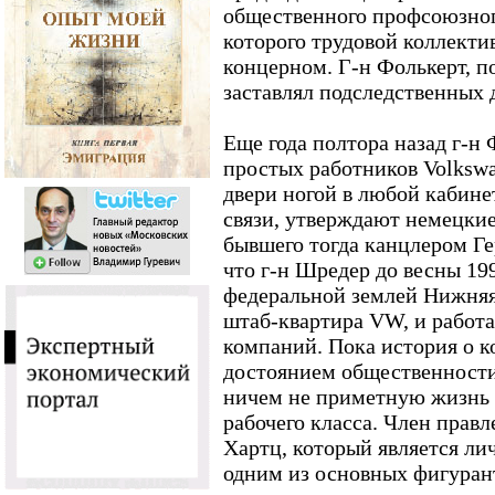
общественного профсоюзног
которого трудовой коллекти
концерном. Г-н Фолькерт, п
заставлял подследственных
Еще года полтора назад г-н
простых работников Volkswag
двери ногой в любой кабине
связи, утверждают немецки
бывшего тогда канцлером Ге
что г-н Шредер до весны 19
федеральной землей Нижняя
штаб-квартира VW, и работ
компаний. Пока история о 
достоянием общественности
ничем не приметную жизнь 
рабочего класса. Член прав
Хартц, который является ли
одним из основных фигурант