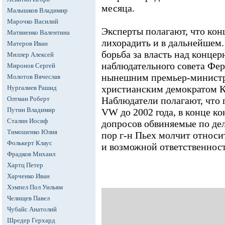
месяца.
Малышков Владимир
Марочко Василий
Эксперты полагают, что кон
Матвиенко Валентина
лихорадить и в дальнейшем.
Матеров Иван
борьба за власть над конце
Миллер Алексей
наблюдательного совета Фе
Миронов Сергей
нынешним премьер-минист
Молотов Вячеслав
христианским демократом 
Нургалиев Рашид
Олтман Роберт
Наблюдатели полагают, что г
Путин Владимир
VW до 2002 года, в конце ко
Сталин Иосиф
допросов обвиняемые по де
Тимошенко Юлия
пор г-н Пьех молчит относи
Фолькерт Клаус
и возможной ответственнос
Фрадков Михаил
Хартц Петер
Харченко Иван
Хэмпел Пол Уильям
Челищев Павел
Чубайс Анатолий
Шредер Герхард