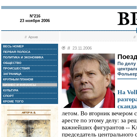
N°216
23 ноября 2006
//
Архив
/
ВЕСЬ НОМЕР
//
23.11.2006
ПЕРВАЯ ПОЛОСА
Поезд
ПОЛИТИКА И ЭКОНОМИКА
По делу 
ОБЩЕСТВО
централ
ПРОИСШЕСТВИЯ
Фолькер
ЗАГРАНИЦА
КРУПНЫМ ПЛАНОМ
БИЗНЕС И ФИНАНСЫ
КУЛЬТУРА
На Vol
СПОРТ
разгор
КРОМЕ ТОГО
сканда
летом. Во вторник вечером 
аресте по этому делу: за ре
важнейших фигурантов -- К
председатель центрального с