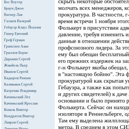
скрыть некоторые обстоятель
Бос Воутер
молчать всех менеджеров, 
Браун Джон
прокуратура. В частности, г-
Вагнер Лав
время встречи 1 ноября этого
Газзаев Валерий
Фолькерт в присутствии адв
Гебауэр Клаус Йоахим
давление, требуя изменить 
Гинер Евгений
Греф Герман
данные в отношении действ
Гринспен Алан
профсоюзного лидера. За это
Грызлов Борис
ему был обещан бесплатный 
Дарькин Сергей
его прежних издержек на за
Жмайель Пьер
г-н Фолькерт якобы обещал,
Иванов Сергей
в "настоящую бойню". Эта ф
Кадыров Рамзан
прокуратурой как скрытая у
Калмыков Сергей
Гебауэра, а также как попыт
Катренко Владимир
и других свидетелей) к дач
Качиньский Лех
основании и было принято р
Качиньский Ярослав
Фолькерта. Сейчас он наход
Коваль Виктор
изоляторе в Реннельберге, 
Кондратов Виктор
Там ему выделена жилплоща
Лавров Сергей
метра. В среднем в этом СИ
Левитин Игорь