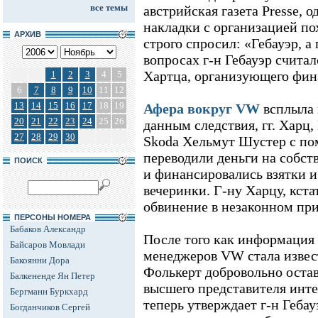
все темы
австрийская газета Presse, 
накладки с организацией по
АРХИВ
строго спросил: «Гебауэр, а
вопросах г-н Гебауэр счит
Хартца, организующего фин
1
2
3
4
5
6
7
8
9
10
11
12
13
14
15
16
17
18
19
Афера вокруг VW
всплыла 
20
21
22
23
24
25
26
данным следствия, гг. Харц
27
28
29
30
Skoda Хельмут Шустер с п
переводили деньги на собст
ПОИСК
и финансировались взятки и
вечеринки. Г-ну Харцу, кста
обвинение в незаконном при
ПЕРСОНЫ НОМЕРА
Бабаков Александр
После того как информация 
Байсаров Мовлади
менеджеров VW стала извест
Бакоянни Дора
Фолькерт добровольно оста
Балкененде Ян Петер
высшего представителя инте
Бергманн Буркхард
теперь утверждает г-н Гебау
Богданчиков Сергей