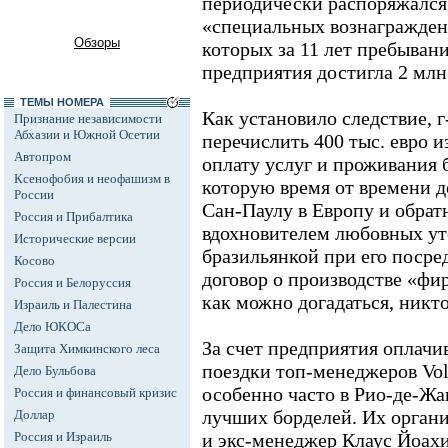
периодически распоряжался 
«специальных вознагражден
Обзоры
которых за 11 лет пребывани
предприятия достигла 2 млн
ТЕМЫ НОМЕРА
Как установило следствие, 
Признание независимости
Абхазии и Южной Осетии
перечислить 400 тыс. евро и
Автопром
оплату услуг и проживания 
Ксенофобия и неофашизм в
которую время от времени д
России
Сан-Паулу в Европу и обрат
Россия и Прибалтика
вдохновителем любовных ут
Исторические версии
бразильянкой при его посре
Косово
договор о производстве «ф
Россия и Белоруссия
как можно догадаться, никто 
Израиль и Палестина
Дело ЮКОСа
За счет предприятия оплачи
Защита Химкинского леса
поездки топ-менеджеров Vol
Дело Бульбова
особенно часто в Рио-де-Ж
Россия и финансовый кризис
лучших борделей. Их орган
Доллар
Россия и Израиль
и экс-менеджер Клаус Йоахи