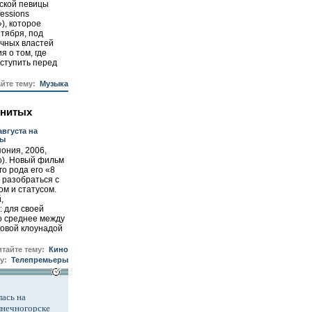
ской певицы
essions
), которое
нтября, под
ичных властей
я о том, где
ступить перед
айте тему:
Музыка
енитых
августа на
вы
ония, 2006,
о). Новый фильм
го рода его «8
 разобраться с
ом и статусом.
,
: для своей
о среднее между
овой клоунадой
итайте тему:
Кино
у:
Телепремьеры
ась на
лнечногорске