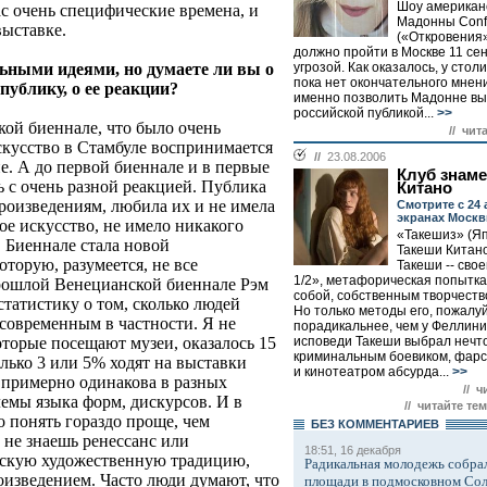
Шоу американ
с очень специфические времена, и
Мадонны Conf
выставке.
(«Откровения»
должно пройти в Москве 11 се
ьными идеями, но думаете ли вы о
угрозой. Как оказалось, у стол
пока нет окончательного мнени
публику, о ее реакции?
именно позволить Мадонне вы
российской публикой...
>>
ской биеннале, что было очень
// чит
скусство в Стамбуле воспринимается
//
23.08.2006
е. А до первой биеннале и в первые
Клуб знам
 с очень разной реакцией. Публика
Китано
оизведениям, любила их и не имела
Смотрите с 24 
экранах Моск
ое искусство, не имело никакого
«Такешиз» (Яп
. Биеннале стала новой
Такеши Китан
торую, разумеется, не все
Такеши -- свое
1/2», метафорическая попытка
прошлой Венецианской биеннале Рэм
собой, собственным творчеств
 статистику о том, сколько людей
Но только методы его, пожалуй
 современным в частности. Я не
порадикальнее, чем у Феллини
торые посещают музеи, оказалось 15
исповеди Такеши выбрал нечт
криминальным боевиком, фарс
олько 3 или 5% ходят на выставки
и кинотеатром абсурда...
>>
 примерно одинакова в разных
// ч
лемы языка форм, дискурсов. И в
// читайте тем
 понять гораздо проще, чем
БЕЗ КОМMЕНТАРИЕВ
ы не знаешь ренессанс или
18:51, 16 декабря
скую художественную традицию,
Радикальная молодежь собрал
роизведением. Часто люди думают, что
площади в подмосковном Со