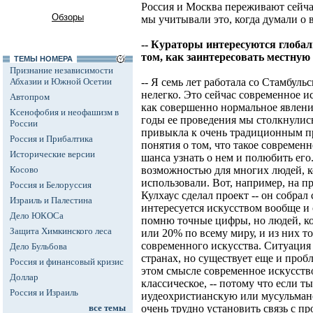
Россия и Москва переживают сейча
Обзоры
мы учитывали это, когда думали о 
-- Кураторы интересуются глобал
том, как заинтересовать местную 
ТЕМЫ НОМЕРА
Признание независимости
Абхазии и Южной Осетии
-- Я семь лет работала со Стамбуль
нелегко. Это сейчас современное и
Автопром
как совершенно нормальное явлени
Ксенофобия и неофашизм в
годы ее проведения мы столкнулись
России
привыкла к очень традиционным пр
Россия и Прибалтика
понятия о том, что такое современн
Исторические версии
шанса узнать о нем и полюбить его
Косово
возможностью для многих людей, ко
использовали. Вот, например, на 
Россия и Белоруссия
Кулхаус сделал проект -- он собрал
Израиль и Палестина
интересуется искусством вообще и
Дело ЮКОСа
помню точные цифры, но людей, ко
Защита Химкинского леса
или 20% по всему миру, и из них т
современного искусства. Ситуация
Дело Бульбова
странах, но существует еще и проб
Россия и финансовый кризис
этом смысле современное искусство
Доллар
классическое, -- потому что если т
Россия и Израиль
иудеохристианскую или мусульман
все темы
очень трудно установить связь с п