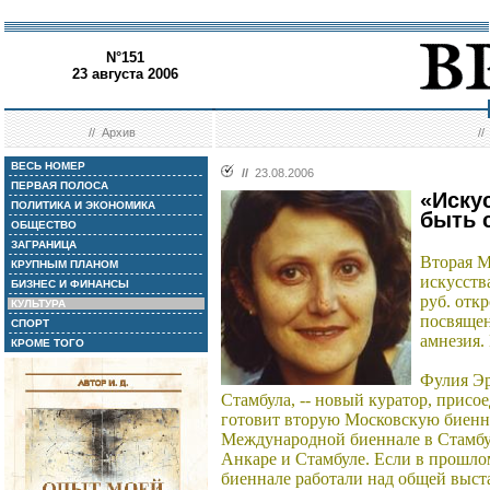
N°151
23 августа 2006
//
Архив
/
ВЕСЬ НОМЕР
//
23.08.2006
ПЕРВАЯ ПОЛОСА
«Иску
ПОЛИТИКА И ЭКОНОМИКА
быть 
ОБЩЕСТВО
ЗАГРАНИЦА
Вторая М
КРУПНЫМ ПЛАНОМ
искусств
БИЗНЕС И ФИНАНСЫ
руб. откр
КУЛЬТУРА
посвящен
СПОРТ
амнезия
КРОМЕ ТОГО
Фулия Эр
Стамбула, -- новый куратор, присо
готовит вторую Московскую биенна
Международной биеннале в Стамбул
Анкаре и Стамбуле. Если в прошло
биеннале работали над общей выста