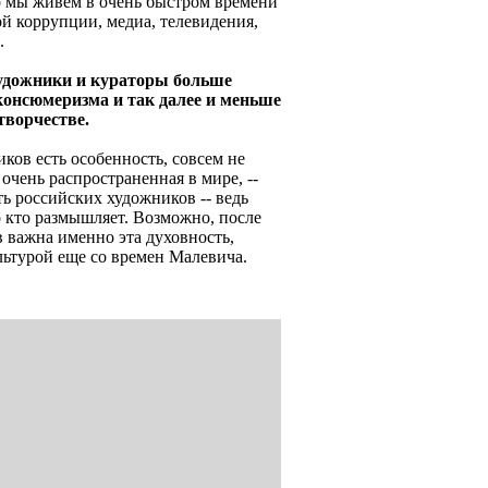
о мы живем в очень быстром времени
ой коррупции, медиа, телевидения,
.
 художники и кураторы больше
консюмеризма и так далее и меньше
творчестве.
иков есть особенность, совсем не
чень распространенная в мире, --
ть российских художников -- ведь
о кто размышляет. Возможно, после
в важна именно эта духовность,
льтурой еще со времен Малевича.