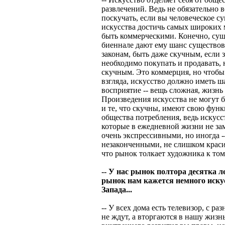
развлечений. Ведь не обязательно 
поскучать, если вы человеческое с
искусства достичь самых широких м
быть коммерческими. Конечно, суще
биеннале дают ему шанс существов
законам, быть даже скучным, если з
необходимо покупать и продавать, 
скучным. Это коммерция, но чтобы
взгляда, искусство должно иметь ш
восприятие -- вещь сложная, жизнь 
Произведения искусства не могут 
и те, что скучны, имеют свою фун
общества потребления, ведь искусс
которые в ежедневной жизни не за
очень экспрессивными, но иногда --
незаконченными, не слишком крас
что рынок толкает художника к том
-- У нас рынок полтора десятка л
рынок нам кажется немного иску
Запада...
-- У всех дома есть телевизор, с 
не ждут, а вторгаются в нашу жизн