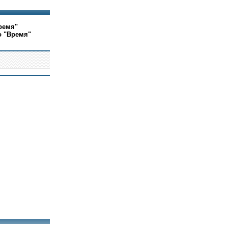
ремя"
о "Время"