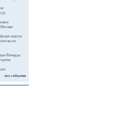
ов
суд
аемых
в Москве
йские власти
оятельств
дил Ричарда
еоргия
алог
все события