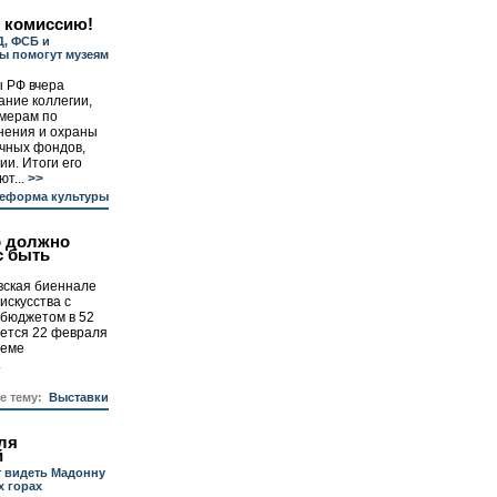
в комиссию!
Д, ФСБ и
ы помогут музеям
ы РФ вчера
ние коллегии,
мерам по
нения и охраны
ечных фондов,
ии. Итоги его
т...
>>
еформа культуры
о должно
с быть
вская биеннале
искусства с
бюджетом в 52
оется 22 февраля
теме
.
те тему:
Выставки
ля
й
т видеть Мадонну
 горах