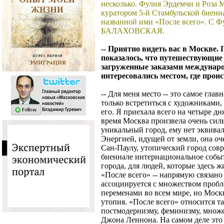
несколько. Фулия Эрдемчи и Роза М
куратором 5-й Стамбульской биенна
названной ими «После всего». С 
БАЛАХОВСКАЯ.
-- Приятно видеть вас в Москве.
показалось, что путешествующие
загруженные заказами междунаро
интересовались местом, где прои
-- Для меня место -- это самое гла
только встретиться с художниками,
его. Я приехала всего на четыре дня
время Москва произвела очень силь
уникальный город, ему нет эквивал
Энергией, идущей от земли, она о
Сан-Паулу, утопический город сов
биеннале интернациональное событ
города, для людей, которые здесь ж
«После всего» -- напрямую связано
ассоциируется с множеством пробл
переменами во всем мире, но Москва
утопия. «После всего» относится т
постмодернизму, феминизму, множе
Джона Леннона. На самом деле это о