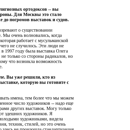
елигиозных ортодоксов -- вы
ороны. Для Москвы это стало
е до погромов выставок и судов.
дозревают о существовании
. Мы очень волновались, когда
оторая работает с мусульманской
ичего не случилось. Эти люди не
а в 1997 году была выставка Олега
 не только со стороны радикалов, но
тому что возникла возможность
е.
ле. Вы уже решили, кто из
выставке, которую вы готовите с
ывать имена, тем более что мы можем
енное число художников -- надо еще
орами других выставок. Могу только
бот здешних художников. Я
 молодыми художниками, видела
вня, техник, стилей, но это очень
о здесь не произошла стандартизация