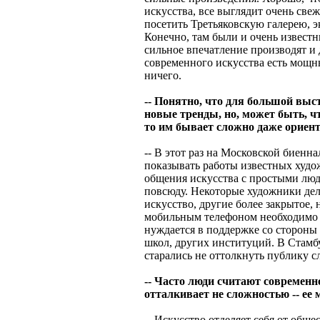
искусства, все выглядит очень све
посетить Третьяковскую галерею, 
Конечно, там были и очень известн
сильное впечатление производят и 
современного искусства есть мощн
ничего.
-- Понятно, что для большой вы
новые тренды, но, может быть, ч
то им бывает сложно даже ориен
-- В этот раз на Московской биенн
показывать работы известных худо
общения искусства с простыми люд
повсюду. Некоторые художники де
искусство, другие более закрытое,
мобильным телефоном необходимо 
нуждается в поддержке со стороны
школ, других институций. В Стамбу
старались не оттолкнуть публику
-- Часто люди считают современн
отталкивает не сложностью -- ее м
-- Искусство отделяет себя от общ