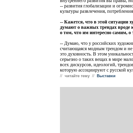
внутреннего развития вы правы, н
-- развития глобализации и огромн
культуры развлечения, потребления
-- Кажется, что в этой ситуации
думают о важных трендах вроде 
о том, что им интересно самим, о 
-- Думаю, что у российских художн
считающаяся модным трендом и не о
это духовность. В этом уникальнос
серьезно о таких вещах в мире мал
всех дискурсов, идеологий, трендо
которую ассоциируют с русской ку
//
читайте тему
//
Выставки