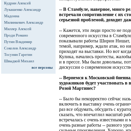
Кудрин Алексей
-- В Стамбуле, наверное, много р
Лукашенко Александр
встречали сопротивление с их ст
Мадонна
серьезной проблемой, доходит даж
Милинкевич Александр
Миллер Алексей
-- Кажется, эти люди просто не по
Проди Романо
современного искусства в Стамбуле
показывали работы Ширин Нишат, к
Путин Владимир
темой, например, ждали атак, но н
Соколов Александр
приходят на выставки. Но вот когд
Тосунян Гарегин
Кулика, начались протесты, жалобы
Швыдкой Михаил
и в прессе. Мы были довольны, по
дискуссии о современном искусств
все персоны
-- Вернемся к Московской биенна
художников будет участвовать в 
Розой Мартинес?
-- Было бы некорректно сейчас наз
включить в выставку очень огранич
раз все обдумать, обсудить с курат
сказать, что впечатлил масштаб ра
встречалась с очень известными и
очень разные работы -- разного уро
сильные произведения. Хорошо, чт