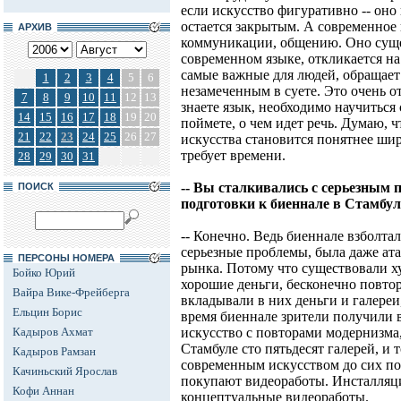
если искусство фигуративно -- оно
остается закрытым. А современное 
АРХИВ
коммуникации, общению. Оно сущес
современном языке, откликается н
самые важные для людей, обращает 
1
2
3
4
5
6
незамеченным в суете. Это очень о
7
8
9
10
11
12
13
знаете язык, необходимо научиться 
14
15
16
17
18
19
20
поймете, о чем идет речь. Думаю, 
21
22
23
24
25
26
27
искусства становится понятнее шир
требует времени.
28
29
30
31
-- Вы сталкивались с серьезным 
ПОИСК
подготовки к биеннале в Стамбуле
-- Конечно. Ведь биеннале взболта
серьезные проблемы, была даже ат
ПЕРСОНЫ НОМЕРА
рынка. Потому что существовали х
Бойко Юрий
хорошие деньги, бесконечно повтор
Вайра Вике-Фрейберга
вкладывали в них деньги и галереи
Ельцин Борис
время биеннале зрители получили 
Кадыров Ахмат
искусство с повторами модернизма
Стамбуле сто пятьдесят галерей, и 
Кадыров Рамзан
современным искусством до сих по
Качиньский Ярослав
покупают видеоработы. Инсталляци
Кофи Аннан
концептуальные видеоработы.