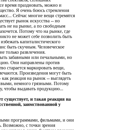
все время праздновать, можно и
ущество. Я очень боюсь стремления
асс... Сейчас многие вещи стремятся
ствует рынок искусства -- но
ать не на рынке, а по свободным
ахочется. Потому что на рынке, где
никто не может себе позволить быть
 избежать капиталистического
анс быть скучным. Человеческое
не только развлечения.
быть забавными или печальными, но
кцию. Они направлены против
тво старается маркировать вещи,
мечаются. Произведения могут быть
 как реакция на рынок -- выглядеть
ивыми, немного грязными. Потому
у, чтобы выдавать продукцию...
ет существует, и такая реакция на
сственной, заимствованной у
разными программами, фильмами, и они
ь. Возможно, с точки зрения