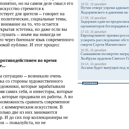
 понятно, но на самом деле смысл его
18:32, 16 декабря
Путин отверг упреки адвокат
искусство стремится к
Ходорковского в давлении на 
твует для зрителя -- говорит на
17:58, 16 декабря
а политические, социальные темы,
Задержан один из предполаг
внимание на то, что остается
организаторов беспорядков 
ткрытая эстетика, но даже если вы
17:10, 16 декабря
слушать -- иначе вы никогда не
Европарламент призвал росси
что через биеннале язык современного
ускорить расследование обст
окой публике. И этот процесс
смерти Сергея Магнитского
16:35, 16 декабря
Саакашвили посмертно награ
Холбрука орденом Святого Г
противодействием во время
16:14, 16 декабря
...
Ассанж будет выпущен под з
ла ситуацию -- возникали очень
ака со стороны художественного
удожники, которые зарабатывали
яя самих себя, и инвесторы, которые
, которые продавали их работы. А во
возможность сравнить современное
, с коммерческим искусством. В
только две из них занимаются
р. И до сих пор коллекционеры не
и -- пожалуйста, но не