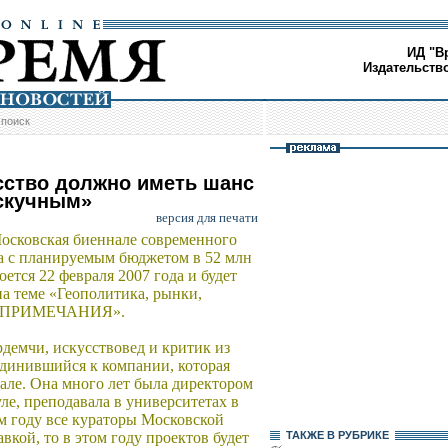
ИД "В
Издательств
/
поиск
сство должно иметь шанс
скучным»
версия для печати
осковская биеннале современного
а с планируемым бюджетом в 52 млн
оется 22 февраля 2007 года и будет
а теме «Геополитика, рынки,
. ПРИМЕЧАНИЯ».
демчи, искусствовед и критик из
единившийся к компании, которая
ле. Она много лет была директором
е, преподавала в университетах в
м году все кураторы Московской
вкой, то в этом году проектов будет
ТАКЖЕ В РУБРИКЕ