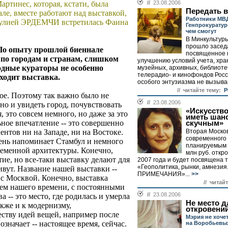
артинес, которая, кстати, была
//
23.08.2006
Передать 
ле, вместе работают над выставкой,
Работники МВ
Фулией ЭРДЕМЧИ встретилась Фаина
Генпрокуратур
чем смогут
В Минкультур
прошло заседа
 По опыту прошлой биеннале
посвященное 
 по городам и странам, слишком
улучшению условий учета, хра
дные кураторы не особенно
музейных, архивных, библиот
телерадио- и кинофондов Росс
сходит выставка.
особого энтузиазма не вызываю
// читайте тему:
Р
вное. Поэтому так важно было не
//
23.08.2006
 но и увидеть город, почувствовать
«Искусств
, это совсем немного, но даже за это
иметь шан
ное впечатление -- это совершенно
скучным»
ентов ни на Западе, ни на Востоке.
Вторая Моско
современного 
чень напоминает Стамбул и немного
планируемым 
ременной архитектуры. Конечно,
млн руб. откр
ие, но все-таки выставку делают для
2007 года и будет посвящена 
«Геополитика, рынки, амнезия
ивут. Название нашей выставки --
ПРИМЕЧАНИЯ»...
>>
 с Москвой. Конечно, выставка
// читай
ем нашего времени, с постоянными
//
23.08.2006
 -- это место, где родилась и умерла
Не место д
акже и к модернизму,
откровени
ству идей вещей, например после
Мэрия не хоче
значает -- настоящее время, сейчас.
на Воробьевых