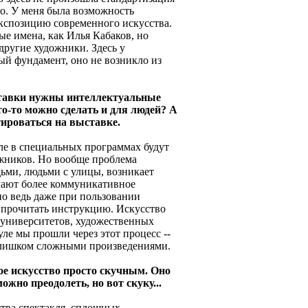
жо. У меня была возможность
экспозицию современного искусства.
ые имена, как Илья Кабаков, но
другие художники. Здесь у
ый фундамент, оно не возникло из
ставки нужны интеллектуальные
то-то можно сделать и для людей? А
тироваться на выставке.
але в специальных программах будут
жников. Но вообще проблема
ьми, людьми с улицы, возникает
лают более коммуникативное
 но ведь даже при пользовании
прочитать инструкцию. Искусство
 университетов, художественных
ле мы прошли через этот процесс --
 слишком сложными произведениями.
ое искусство просто скучным. Оно
ожно преодолеть, но вот скуку...
ества спектакля, сплошных