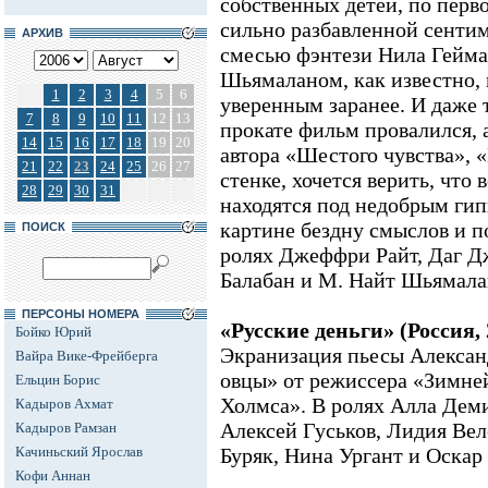
собственных детей, по перв
сильно разбавленной сенти
АРХИВ
смесью фэнтези Нила Гейман
Шьямаланом, как известно, 
1
2
3
4
5
6
уверенным заранее. И даже 
7
8
9
10
11
12
13
прокате фильм провалился, 
14
15
16
17
18
19
20
автора «Шестого чувства», 
21
22
23
24
25
26
27
стенке, хочется верить, что
28
29
30
31
находятся под недобрым гип
картине бездну смыслов и п
ПОИСК
ролях Джеффри Райт, Даг Дж
Балабан и М. Найт Шьямала
ПЕРСОНЫ НОМЕРА
«Русские деньги» (Россия,
Бойко Юрий
Экранизация пьесы Алексан
Вайра Вике-Фрейберга
овцы» от режиссера «Зимн
Ельцин Борис
Холмса». В ролях Алла Дем
Кадыров Ахмат
Алексей Гуськов, Лидия Вел
Кадыров Рамзан
Качиньский Ярослав
Буряк, Нина Ургант и Оскар
Кофи Аннан