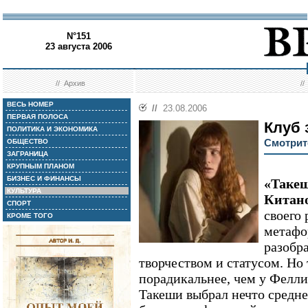
N°151
23 августа 2006
//
Архив
/
ВЕСЬ НОМЕР
//
23.08.2006
ПЕРВАЯ ПОЛОСА
Клуб 
ПОЛИТИКА И ЭКОНОМИКА
Смотрите
ОБЩЕСТВО
ЗАГРАНИЦА
КРУПНЫМ ПЛАНОМ
БИЗНЕС И ФИНАНСЫ
«Такеш
КУЛЬТУРА
Китано
СПОРТ
своего 
КРОМЕ ТОГО
метафо
разобр
творчеством и статусом. Но 
порадикальнее, чем у Фелли
Такеши выбрал нечто средн