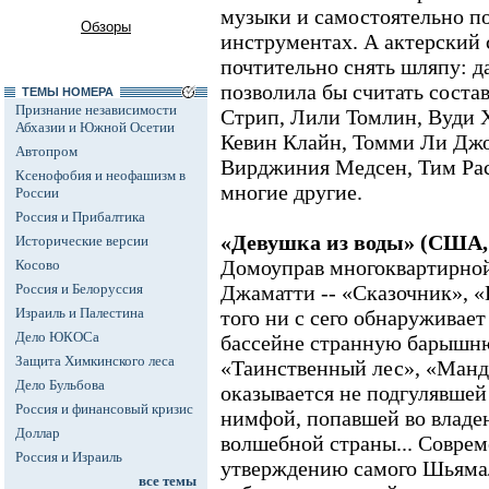
музыки и самостоятельно п
Обзоры
инструментах. А актерский 
почтительно снять шляпу: д
позволила бы считать соста
ТЕМЫ НОМЕРА
Признание независимости
Стрип, Лили Томлин, Вуди Х
Абхазии и Южной Осетии
Кевин Клайн, Томми Ли Джо
Автопром
Вирджиния Медсен, Тим Рас
Ксенофобия и неофашизм в
многие другие.
России
Россия и Прибалтика
«Девушка из воды» (США,
Исторические версии
Домоуправ многоквартирной
Косово
Россия и Белоруссия
Джаматти -- «Сказочник», «
Израиль и Палестина
того ни с сего обнаруживае
Дело ЮКОСа
бассейне странную барышню
Защита Химкинского леса
«Таинственный лес», «Манде
Дело Бульбова
оказывается не подгулявшей
Россия и финансовый кризис
нимфой, попавшей во владе
Доллар
волшебной страны... Соврем
Россия и Израиль
утверждению самого Шьямал
все темы