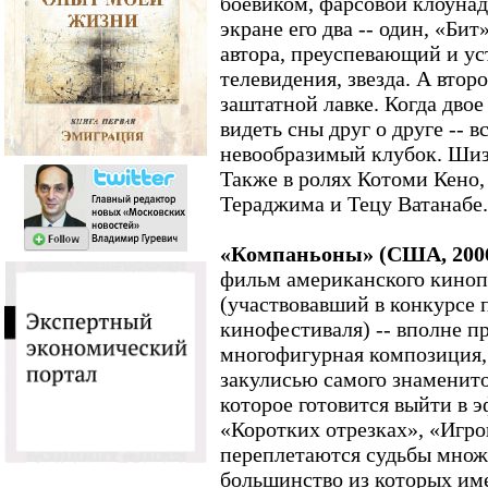
боевиком, фарсовой клоунад
экране его два -- один, «Бит»
автора, преуспевающий и у
телевидения, звезда. А второ
заштатной лавке. Когда дво
видеть сны друг о друге -- 
невообразимый клубок. Шизо
Также в ролях Котоми Кено,
Тераджима и Тецу Ватанабе.
«Компаньоны» (США, 2006
фильм американского киноп
(участвовавший в конкурсе 
кинофестиваля) -- вполне п
многофигурная композиция, 
закулисью самого знаменит
которое готовится выйти в э
«Коротких отрезках», «Игро
переплетаются судьбы множ
большинство из которых им