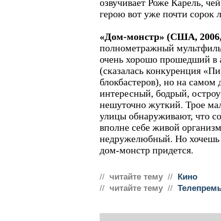
озвучивает Роже Карель, че
герою вот уже почти сорок л
«Дом-монстр» (США, 2006,
полнометражный мультфиль
очень хорошо прошедший в 
(сказалась конкуренция «Пи
блокбастеров), но на самом 
интересный, бодрый, остро
нешуточно жуткий. Трое ма
улицы обнаруживают, что со
вполне себе живой организм
недружелюбный. Но хочешь н
дом-монстр придется.
//
читайте тему
//
Кино
//
читайте тему
//
Телепрем