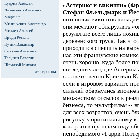
Кудрин Алексей
«Астерикс и викинги» (Фр
Лукашенко Александр
Стефан Фьельдмарк и Йес
Мадонна
потешных викингов нападает
Милинкевич Александр
они мечтают обнаружить «о
Миллер Алексей
результате всего лишь похи
Проди Романо
деревенского труса. Так что
Путин Владимир
приходится спешить на выру
Соколов Александр
нас эти французские комик
Тосунян Гарегин
очень хорошо, куда более п
Швыдкой Михаил
последних лет, где Астерикс
все персоны
соответственно Кристиан Кл
если в игровом варианте пр
силачей обернулись вполне 
множеством отсылок к реал
бизнеса, то мультфильм -- 
для всех возрастов, очень б
рисунку к оригинальному к
которого в прошлом году об
непобедимого «Гарри Поттер