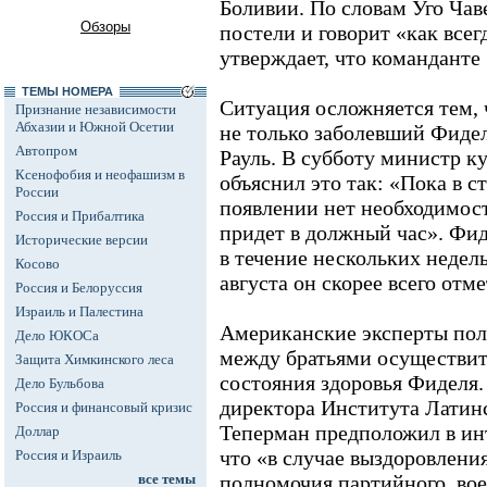
Боливии. По словам Уго Чаве
Обзоры
постели и говорит «как всег
утверждает, что команданте
ТЕМЫ НОМЕРА
Ситуация осложняется тем, 
Признание независимости
Абхазии и Южной Осетии
не только заболевший Фидел
Автопром
Рауль. В субботу министр к
Ксенофобия и неофашизм в
объяснил это так: «Пока в ст
России
появлении нет необходимост
Россия и Прибалтика
придет в должный час». Фид
Исторические версии
в течение нескольких недел
Косово
августа он скорее всего отм
Россия и Белоруссия
Израиль и Палестина
Американские эксперты пола
Дело ЮКОСа
между братьями осуществит
Защита Химкинского леса
состояния здоровья Фиделя.
Дело Бульбова
директора Института Латин
Россия и финансовый кризис
Теперман предположил в ин
Доллар
что «в случае выздоровлени
Россия и Израиль
все темы
полномочия партийного, вое