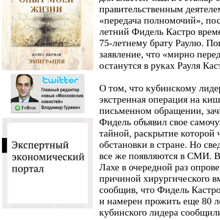
правительственным деятеле
«передача полномочий», пос
летний Фидель Кастро врем
75-летнему брату Раулю. Пок
заявление, что «мирно пере
останутся в руках Рауля Кас
О том, что кубинскому лиде
экстренная операция на киш
письменном обращении, зач
Фидель объявил свое самочу
тайной, раскрытие которой 
обстановки в стране. Но све
все же появляются в СМИ. 
Лахе в очередной раз опрове
причиной хирургического вм
сообщив, что Фидель Кастро
и намерен прожить еще 80 ле
кубинского лидера сообщил