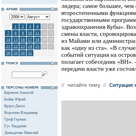
лидера; самое большее, чем
АРХИВ
второстепенными функциями
государственными програм
здравоохранения Кубы». Во
1
2
3
4
5
6
смены власти, спровоциров
7
8
9
10
11
12
13
14
15
16
17
18
19
20
из Майами или администра
21
22
23
24
25
26
27
как «одну из ста». «В случа
28
29
30
31
событий ситуация на острове
полагает собеседник «ВН». 
ПОИСК
передачи власти уже состоя
//
читайте тему
//
Ситуация 
ПЕРСОНЫ НОМЕРА
Баринов Алексей
Бойко Юрий
Браун Джон
Воронин Владимир
Греф Герман
Гус Хиддинк
Давыденко Николай