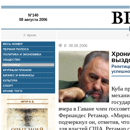
N°140
08 августа 2006
//
Архив
/
ВЕСЬ НОМЕР
//
08.08.2006
ПЕРВАЯ ПОЛОСА
Хрони
ПОЛИТИКА И ЭКОНОМИКА
вызд
ОБЩЕСТВО
ЗАГРАНИЦА
Репетиц
КРУПНЫМ ПЛАНОМ
успешно
БИЗНЕС И ФИНАНСЫ
КУЛЬТУРА
СПОРТ
Куба п
КРОМЕ ТОГО
механи
госуда
вчера в Гаване член госсове
Фернандес Ретамар. «Мирная
подчеркнул он, отметив, чт
для властей США. Ретамар 