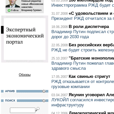
100 миллиардов под
03.03.2009
Инвестпрограмма РЖД будет 
«С удовольствием и
31.07.2008
Президент РЖД отчитался за 
В роли диспетчера
18.06.2008
Владимир Путин подписал стр
дорог до 2030 года
Без российских вер
22.05.2008
РЖД не будет строить железну
"Братские монополии
25.10.2007
Владимир Путин пожелал гла
здравого смысла
Обзоры
Как свинью стригут
17.05.2007
РЖД отказывается от контроле
грузовые компании
АРХИВ
Якунин уговорил Ал
03.04.2007
ЛУКОЙЛ согласился инвестир
ПОИСК
инфраструктуру
Демократический мо
04.12.2006