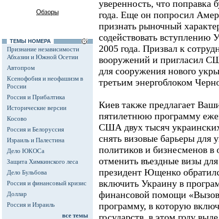
уверенность, что поправка б
Обзоры
года. Еще он попросил Амер
признать рыночный характе
содействовать вступлению 
ТЕМЫ НОМЕРА
2005 года. Призвал к сотруд
Признание независимости
Абхазии и Южной Осетии
вооружений и пригласил СШ
Автопром
для сооружения нового укр
Ксенофобия и неофашизм в
третьим энергоблоком Черн
России
Россия и Прибалтика
Киев также предлагает Ваш
Исторические версии
пятилетнюю программу ежег
Косово
США двух тысяч украинских 
Россия и Белоруссия
снять визовые барьеры для 
Израиль и Палестина
политиков и бизнесменов в 
Дело ЮКОСа
отменить въездные визы дл
Защита Химкинского леса
президент Ющенко обратил
Дело Бульбова
включить Украину в програ
Россия и финансовый кризис
финансовой помощи «Вызов 
Доллар
программу, в которую включ
Россия и Израиль
все темы
государств, в этом году выде