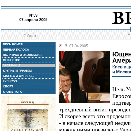
N°59
07 апреля 2005
//
Архив
/
ВЕСЬ НОМЕР
//
07.04.2005
ПЕРВАЯ ПОЛОСА
Ющен
ПОЛИТИКА И ЭКОНОМИКА
Амер
ОБЩЕСТВО
ЗАГРАНИЦА
Киев ищ
КРУПНЫМ ПЛАНОМ
и Москв
БИЗНЕС И ФИНАНСЫ
КУЛЬТУРА
СПОРТ
Цель У
КРОМЕ ТОГО
Евросо
подтве
трехдневный визит презид
И скорее всего это продемон
- в начале следующей недел
между ними президент Укра