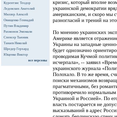
кризис, который вполне воз
Курентзис Теодор
украинской демократии вряд
Ледовских Анатолий
американским, и скоро мы с
Миллер Алексей
разногласий и трений на это
Онищенко Геннадий
Путин Владимир
По мнению украинских эксп
Рахмонов Эмомали
Спенсер Тьюник
Америке является отражени
Танаев Николай
Украины на западные ценн
Шредер Герхард
будет однозначно ориентиро
Ющенко Виктор
проводимая Кучмой политик
все персоны
исчерпала», -- заявил «Вре
украинского журнала «Поли
Полохало. В то же время, сч
поиски механизмов возвращ
прагматичными, без романти
противоречило нормальным
Украиной и Россией». По ег
власть постарается не допу
высказываний в адрес Росси
сломать берлинскую стену н