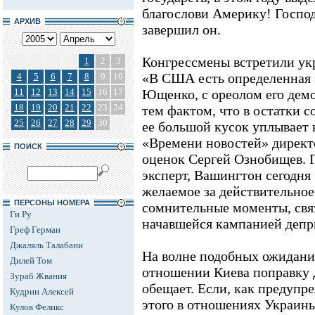
благослови Америку! Господ
АРХИВ
завершил он.
Конгрессмены встретили укр
1
2
3
«В США есть определенная 
4
5
6
7
8
9
10
11
12
13
14
15
16
17
Ющенко, с ореолом его дем
18
19
20
21
22
23
24
тем фактом, что в остатки 
25
26
27
28
29
30
ее большой кусок уплывает н
«Времени новостей» директ
ПОИСК
оценок Сергей Ознобищев. 
эксперт, Вашингтон сегодня
желаемое за действительное
ПЕРСОНЫ НОМЕРА
сомнительные моменты, свя
Ги Ру
начавшейся кампанией депр
Греф Герман
Джаляль Талабани
На волне подобных ожидани
Дилей Том
отношении Киева поправку 
Зураб Жвания
обещает. Если, как предупр
Кудрин Алексей
этого в отношениях Украин
Кулов Феликс