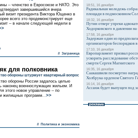
ины -- членство в Евросоюзе и НАТО. Это
18:51, 16 декабря
Радикальная молодежь собрал
одтвердил завершившийся вчера
площади в подмосковном Со
ый визит президента Виктора Ющенко в
орее всего это продемонстрирует еще
18:32, 16 декабря
визит -- в начале следующей недели в
Путин отверг упреки адвокат
>>
Ходорковского в давлении на 
17:58, 16 декабря
Задержан один из предполаг
организаторов беспорядков 
е
17:10, 16 декабря
Европарламент призвал росси
//
Заграница
ускорить расследование обст
смерти Сергея Магнитского
як для полковника
16:35, 16 декабря
Саакашвили посмертно награ
тво обороны штурмует квартирный вопрос
Холбрука орденом Святого Г
тво обороны России задалось целью
16:14, 16 декабря
ь наконец военнослужащих жильем. И
Ассанж будет выпущен под з
ля этого новое управление -- по
>>
и жилищных программ...
//
Политика и экономика