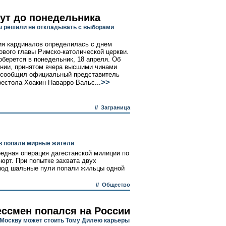
ут до понедельника
 решили не откладывать с выборами
ия кардиналов определилась с днем
ового главы Римско-католической церкви.
оберется в понедельник, 18 апреля. Об
нии, принятом вчера высшими чинами
 сообщил официальный представитель
>>
рестола Хоакин Наварро-Вальс...
//
Заграница
в попали мирные жители
редная операция дагестанской милиции по
юрт. При попытке захвата двух
 под шальные пули попали жильцы одной
//
Общество
ессмен попался на России
 Москву может стоить Тому Дилею карьеры