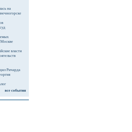
ась на
лнечногорске
ов
суд
аемых
в Москве
йские власти
оятельств
дил Ричарда
еоргия
алог
все события