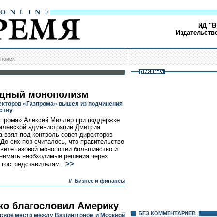
ИД "В
Издательств
/
поиск
дный монополизм
екторов «Газпрома» вышел из подчинения
ству
зпрома» Алексей Миллер при поддержке
млевской администрации Дмитрия
 взял под контроль совет директоров
 До сих пор считалось, что правительство
овете газовой монополии большинство и
нимать необходимые решения через
>>
 госпредставителям...
//
Бизнес и финансы
о благословил Америку
БЕЗ КОМMЕНТАРИЕВ
 свое место между Вашингтоном и Москвой