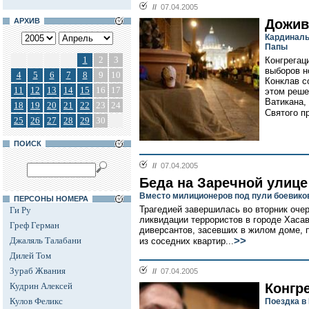
//
07.04.2005
АРХИВ
Дожив
Кардиналы
Папы
1
2
3
Конгрегац
выборов н
4
5
6
7
8
9
10
Конклав с
11
12
13
14
15
16
17
этом реше
Ватикана,
18
19
20
21
22
23
24
Святого п
25
26
27
28
29
30
ПОИСК
//
07.04.2005
Беда на Заречной улице
Вместо милиционеров под пули боевико
ПЕРСОНЫ НОМЕРА
Трагедией завершилась во вторник оче
Ги Ру
ликвидации террористов в городе Хасав
Греф Герман
диверсантов, засевших в жилом доме,
Джаляль Талабани
>>
из соседних квартир...
Дилей Том
Зураб Жвания
//
07.04.2005
Кудрин Алексей
Конгр
Кулов Феликс
Поездка в