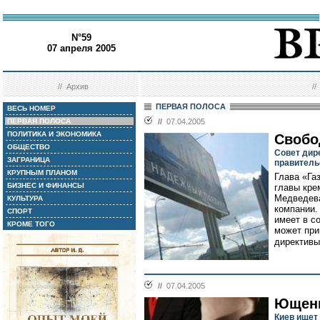
N°59
07 апреля 2005
//
Архив
/
ПЕРВАЯ ПОЛОСА
ВЕСЬ НОМЕР
ПЕРВАЯ ПОЛОСА
//
07.04.2005
ПОЛИТИКА И ЭКОНОМИКА
Свобо
ОБЩЕСТВО
Совет дир
ЗАГРАНИЦА
правитель
КРУПНЫМ ПЛАНОМ
Глава «Га
БИЗНЕС И ФИНАНСЫ
главы кре
Медведева
КУЛЬТУРА
компании.
СПОРТ
имеет в с
КРОМЕ ТОГО
может при
директивы
//
07.04.2005
Ющенк
Киев ищет