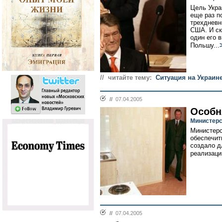
Цель Укра
еще раз п
трехдневн
США. И ск
один его 
Польшу...
// читайте тему:
Ситуация на Украин
//
07.04.2005
Особн
Министерс
Министерс
обеспечит
создало д
реализаци
//
07.04.2005