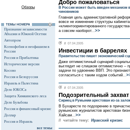
Добро пожаловаться
Обзоры
В России может быть введен механизм 
чиновников
Главная цель административной реформ
вовсе не изменение структуры кабинета
ТЕМЫ НОМЕРА
«клиентоориентированного государства
Признание независимости
>>
а совсем наоборот...
Абхазии и Южной Осетии
Автопром
//
07.04.2005
Ксенофобия и неофашизм в
Инвестиции в баррелях
России
Правительство пишет экономический сц
Россия и Прибалтика
Даже оптимистичный сценарий социальн
Исторические версии
выглядит не слишком оптимистично -- п
Косово
задачи по удвоению ВВП. Это признаю
>
согласиться с таким ходом событий...
Россия и Белоруссия
Израиль и Палестина
//
07.04.2005
Дело ЮКОСа
Подозрительный захват
Защита Химкинского леса
Сириец в Румынии арестован из-за зало
Дело Бульбова
В Бухаресте по подозрению в причастн
Россия и финансовый кризис
румынских журналистов арестован биз
>>
Доллар
Хайсам...
// читайте тему:
Иракский кризис
Россия и Израиль
все темы