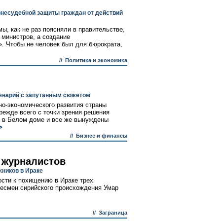
внесудебной защиты граждан от действий
ы, как не раз поясняли в правительстве,
 министров, а создание
». Чтобы не человек был для бюрократа,
//
Политика и экономика
енарий с запутанным сюжетом
о-экономического развития страны
режде всего с точки зрения решения
т в Белом доме и все же вынуждены
>
//
Бизнес и финансы
 журналистов
жников в Ираке
ости к похищению в Ираке трех
несмен сирийского происхождения Умар
//
Заграница