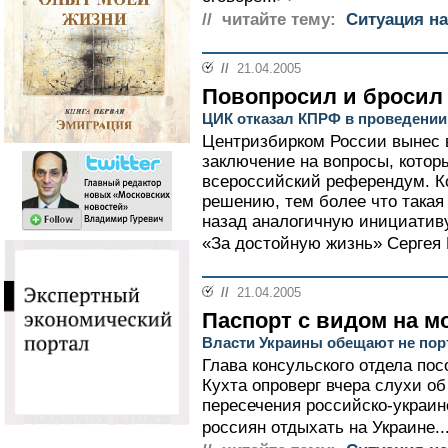
// читайте тему:
Ситуация на
//
21.04.2005
Повопросил и бросил
ЦИК отказал КПРФ в проведени
Центризбирком России вынес 
заключение на вопросы, котор
всероссийский референдум. К
решению, тем более что такая
назад аналогичную инициатив
«За достойную жизнь» Сергея Г
//
21.04.2005
Паспорт с видом на м
Власти Украины обещают не пор
Глава консульского отдела по
Кухта опроверг вчера слухи о
пересечения российско-украин
россиян отдыхать на Украине..