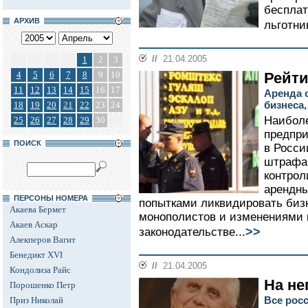
бесплат
АРХИВ
льготник
//
21.04.2005
1
2
3
4
5
6
7
8
9
10
Рейти
11
12
13
14
15
16
17
Аренда 
бизнеса,
18
19
20
21
22
23
24
Наиболе
25
26
27
28
29
30
предпри
ПОИСК
в Росси
штрафа
контрол
арендны
ПЕРСОНЫ НОМЕРА
попытками ликвидировать бизн
Акаева Бермет
монополистов и изменениями 
Акаев Аскар
>>
законодательстве...
Алекперов Вагит
Бенедикт XVI
//
21.04.2005
Кондолиза Райс
На не
Порошенко Петр
Все рос
Приз Николай