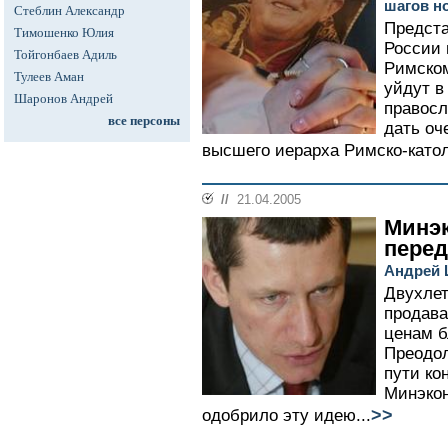
шагов н
Стеблин Александр
Предста
Тимошенко Юлия
России 
Тойгонбаев Адиль
Римском
Тулеев Аман
уйдут в
Шаронов Андрей
правосл
все персоны
дать оч
высшего иерарха Римско-катол
//
21.04.2005
Минэ
перед
Андрей 
Двухлет
продава
ценам б
Преодол
пути кон
Минэкон
>>
одобрило эту идею...