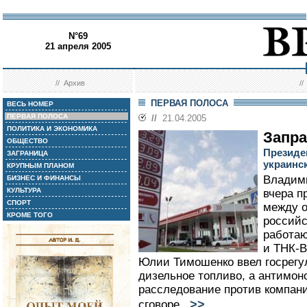
N°69
21 апреля 2005
//
Архив
/
ПЕРВАЯ ПОЛОСА
ВЕСЬ НОМЕР
ПЕРВАЯ ПОЛОСА
//
21.04.2005
ПОЛИТИКА И ЭКОНОМИКА
Запра
ОБЩЕСТВО
Президе
ЗАГРАНИЦА
украинс
КРУПНЫМ ПЛАНОМ
Владим
БИЗНЕС И ФИНАНСЫ
КУЛЬТУРА
вчера п
СПОРТ
между 
КРОМЕ ТОГО
россий
работаю
и ТНК-В
Юлии Тимошенко ввел госрегу
дизельное топливо, а антимон
расследование против компани
>>
сговоре...