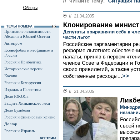
// читайте тему:
Ситуация на
Обзоры
//
21.04.2005
Клонирование минист
ТЕМЫ НОМЕРА
Признание независимости
Депутаты приравняли себя к чл
Абхазии и Южной Осетии
части льгот
Автопром
Российские парламентарии ре
реформе льготного обеспечени
Ксенофобия и неофашизм в
России
палаты, приняв в первом чтени
Россия и Прибалтика
членов Совета Федерации и Г
своих привилегий, а также ус
Исторические версии
>>
собственные расходы...
Косово
Россия и Белоруссия
Израиль и Палестина
//
21.04.2005
Дело ЮКОСа
Ликбе
Защита Химкинского леса
Минздра
Дело Бульбова
незнани
Россия и финансовый кризис
Российс
Доллар
своей н
Россия и Израиль
высоко
все темы
препара