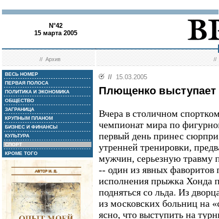
N°42
15 марта 2005
//
Архив
/
ВЕСЬ НОМЕР
//
15.03.2005
ПЕРВАЯ ПОЛОСА
Плющенко выступает 
ПОЛИТИКА И ЭКОНОМИКА
ОБЩЕСТВО
ЗАГРАНИЦА
Вчера в столичном спортко
КРУПНЫМ ПЛАНОМ
чемпионат мира по фигурно
БИЗНЕС И ФИНАНСЫ
первый день принес сюрпри
КУЛЬТУРА
СПОРТ
утренней тренировки, пред
КРОМЕ ТОГО
мужчин, серьезную травму 
-- один из явных фаворитов 
исполнения прыжка Хонда п
подняться со льда. Из дворц
из московских больниц на «
ясно, что выступить на турн