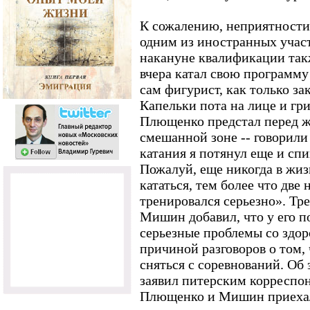
К сожалению, неприятности
одним из иностранных учас
накануне квалификации так
вчера катал свою программу 
сам фигурист, как только з
Капельки пота на лице и гр
Плющенко предстал перед ж
смешанной зоне -- говорили 
катания я потянул еще и спин
Пожалуй, еще никогда в жиз
кататься, тем более что две
тренировался серьезно». Тр
Мишин добавил, что у его п
серьезные проблемы со здоро
причиной разговоров о том,
сняться с соревнований. О
заявил питерским корреспон
Плющенко и Мишин приехал