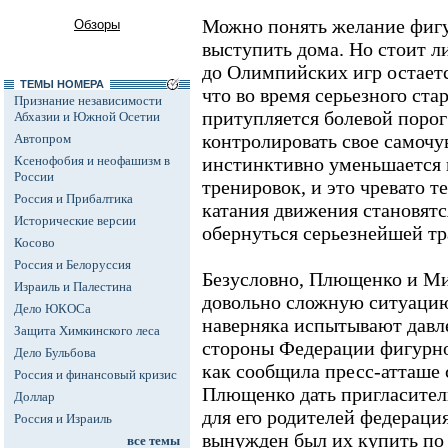
Можно понять желание фигу
Обзоры
выступить дома. Но стоит ли
до Олимпийских игр остаетс
ТЕМЫ НОМЕРА
что во время серьезного ста
Признание независимости
притупляется болевой порог
Абхазии и Южной Осетии
контролировать свое самочув
Автопром
Ксенофобия и неофашизм в
инстинктивно уменьшается 
России
тренировок, и это чревато т
Россия и Прибалтика
катания движения становятс
Исторические версии
обернуться серьезнейшей тр
Косово
Россия и Белоруссия
Безусловно, Плющенко и Ми
Израиль и Палестина
довольно сложную ситуацию
Дело ЮКОСа
наверняка испытывают давле
Защита Химкинского леса
стороны Федерации фигурно
Дело Бульбова
как сообщила пресс-атташе 
Россия и финансовый кризис
Плющенко дать пригласител
Доллар
для его родителей федерация
Россия и Израиль
вынужден был их купить по 
все темы