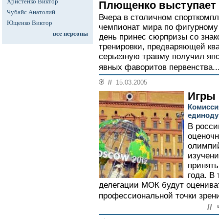
Христенко Виктор
Плющенко выступает 
Чубайс Анатолий
Вчера в столичном спорткомпл
Ющенко Виктор
чемпионат мира по фигурному 
все персоны
день принес сюрпризы со знак
тренировки, предваряющей кв
серьезную травму получил япо
явных фаворитов первенства..
//
15.03.2005
Игры 
Комисси
единоду
В росси
оценочн
олимпий
изучени
принять
года. В
делегации МОК будут оцениват
профессиональной точки зрени
//