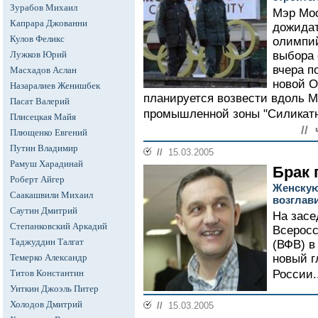
Зурабов Михаил
Мэр Мо
Капрара Джованни
дожида
Кулов Феликс
олимпий
Лужков Юрий
выбора
вчера п
Масхадов Аслан
новой О
Назаралиев Женишбек
планируется возвести вдоль М
Пасат Валерий
промышленной зоны "Силикатн
Плисецкая Майя
//
Плющенко Евгений
Путин Владимир
//
15.03.2005
Рамуш Харадинай
Брак 
Роберт Айгер
Женскую
Саакашвили Михаил
возглав
Саутин Дмитрий
На засе
Степанковский Аркадий
Всерос
Таджуддин Талгат
(ВФВ) в
Темерко Александр
новый г
Титов Константин
России..
Уиткин Джоэль Питер
Холодов Дмитрий
//
15.03.2005