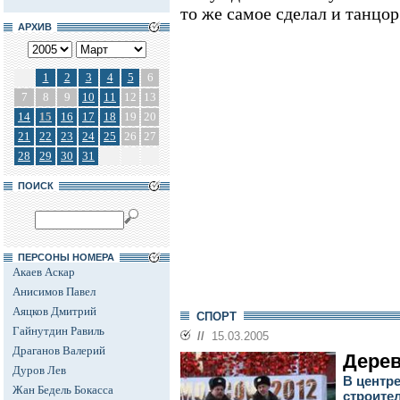
то же самое сделал и танцо
АРХИВ
1
2
3
4
5
6
7
8
9
10
11
12
13
14
15
16
17
18
19
20
21
22
23
24
25
26
27
28
29
30
31
ПОИСК
ПЕРСОНЫ НОМЕРА
Акаев Аскар
Анисимов Павел
Аяцков Дмитрий
СПОРТ
Гайнутдин Равиль
//
15.03.2005
Драганов Валерий
Дере
Дуров Лев
В центр
Жан Бедель Бокасса
строите