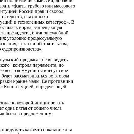
ил полномочия комиссий, добавив
довать «факты грубого или массового
итуцией России прав и свобод
тоятельств, связанных с
уаций и техногенных катастроф». В
а осталась норма, запрещающая
сть президента, органов судебной
ия; уголовно-процессуальную
ознания; факты и обстоятельства,
о судопроизводства».
ульский предлагал не выводить
ского" контроля парламента, но
ее всего коммунисты внесут свое
 будет рассматриваться во втором
равки крайне малы. Ее противники
з с Конституцией, определяющей
согласно которой инициировать
т одна пятая от общего числа
 как было в предложенном
 придумать какое-то наказание для