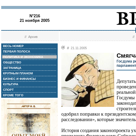
N°216
21 ноября 2005
//
Архив
/
ВЕСЬ НОМЕР
//
21.11.2005
ПЕРВАЯ ПОЛОСА
Смягч
ПОЛИТИКА И ЭКОНОМИКА
Госдума р
ОБЩЕСТВО
парламент
ЗАГРАНИЦА
КРУПНЫМ ПЛАНОМ
БИЗНЕС И ФИНАНСЫ
Депутаты
КУЛЬТУРА
проведен
СПОРТ
реальной
КРОМЕ ТОГО
Госдумы
законода
строител
одобрил поправки к президентском
расследовании», которые значител
История создания законопроекта у
президента Федеральному Собранию