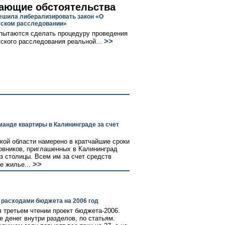
ающие обстоятельства
ешила либерализировать закон «О
ском расследовании»
пытаются сделать процедуру проведения
>>
ского расследования реальной...
манде квартиры в Калининграде за счет
кой области намерено в кратчайшие сроки
овников, приглашенных в Калининград
з столицы. Всем им за счет средств
>>
е жилье...
 расходами бюджета на 2006 год
 третьем чтении проект бюджета-2006.
е денег внутри разделов, по статьям.