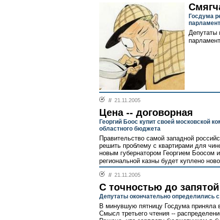
Смягч
Госдума р
парламент
Депутаты 
парламент
//
21.11.2005
Цена -- договорная
Георгий Боос купит своей московской ко
областного бюджета
Правительство самой западной российс
решить проблему с квартирами для чин
новым губернатором Георгием Боосом и
региональной казны будет куплено ново
//
21.11.2005
С точностью до запятой
Депутаты окончательно определились с
В минувшую пятницу Госдума приняла в
Смысл третьего чтения -- распределени