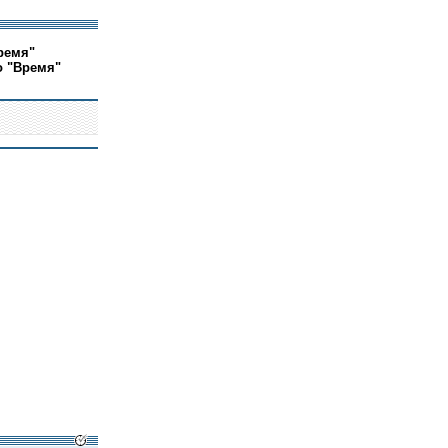
ремя"
о "Время"