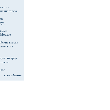
ась на
лнечногорске
ов
суд
аемых
в Москве
йские власти
оятельств
дил Ричарда
еоргия
алог
все события