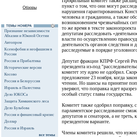
Профильный комитет также расшир
пункт о том, что они могут рассле
Обзоры
нарушения гарантированных Конст
человека и гражданина, а также обс
возникновением чрезвычайных сит
ТЕМЫ НОМЕРА
то же время в тексте законопроект
Признание независимости
депутатам расследовать «деятельно
Абхазии и Южной Осетии
власти по осуществлению правосуд
Автопром
деятельность органов следствия и д
Ксенофобия и неофашизм в
расследуемые в порядке уголовног
России
Россия и Прибалтика
Депутат фракции КПРФ Сергей Реш
президента из-под "расследователь
Исторические версии
комитет эту идею не одобрил. Скор
Косово
предложение 23 ноября, когда закон
Россия и Белоруссия
чтении. Но шансы на принятие поп
Израиль и Палестина
уверяют, что поправка идет вразре
особый статус главы государства.
Дело ЮКОСа
Защита Химкинского леса
Комитет также одобрил поправку, 
Дело Бульбова
парламентское расследование сможе
Россия и финансовый кризис
депутатов и сенаторов, а не треть,
Доллар
президентом варианте.
Россия и Израиль
Члены комитета решили, что нужно
все темы