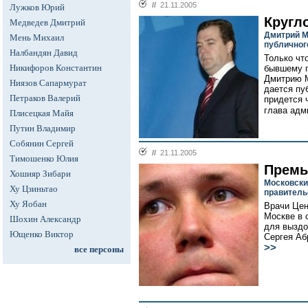
//
21.11.2005
Лужков Юрий
Кругл
Медведев Дмитрий
Дмитрий М
Мень Михаил
публичног
Налбандян Давид
Только чт
Никифоров Константин
бывшему г
Дмитрию М
Ниязов Сапармурат
дается пу
Петраков Валерий
придется 
глава адм
Плисецкая Майя
Путин Владимир
Собянин Сергей
//
21.11.2005
Тимошенко Юлия
Премь
Хошияр Зибари
Московски
Ху Цзиньтао
правитель
Ху Яобан
Врачи Цен
Москве в 
Шохин Александр
для вызд
Ющенко Виктор
Сергея Аб
>>
все персоны