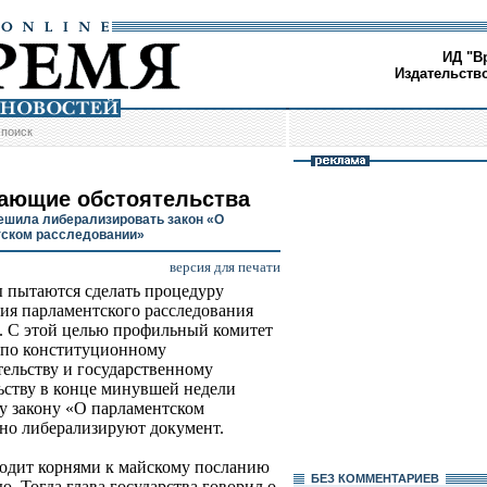
ИД "В
Издательств
/
поиск
ающие обстоятельства
ешила либерализировать закон «О
ском расследовании»
версия для печати
 пытаются сделать процедуру
ия парламентского расследования
. С этой целью профильный комитет
 по конституционному
тельству и государственному
ьству в конце минувшей недели
у закону «О парламентском
ьно либерализируют документ.
ходит корнями к майскому посланию
БЕЗ КОМMЕНТАРИЕВ
. Тогда глава государства говорил о