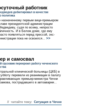
осуточный работник
едведев дебютировал в качестве
о политика
о назначенному первым вице-премьером
лаве президентской администрации
едведеву, судя по всему, непросто
бличность. И в Белом доме, где ему
часто появляться перед прессой, экс-
>>
инистрации пока не освоился...
ер и самосвал
й грузовик перекроил работу чеченского
ства
тральной клинической больницы (ЦКБ) в
субботу перевели из реанимации в палату
оравливающих премьер-министра Чечни
рамова, пострадавшего в автоаварии...
// читайте тему:
Ситуация в Чечне