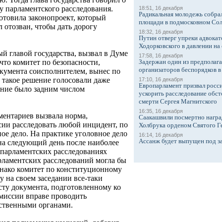
у парламентского расследования.
18:51, 16 декабря
Радикальная молодежь собрал
отовила законопроект, который
площади в подмосковном Со
л отозван, чтобы дать дорогу
18:32, 16 декабря
Путин отверг упреки адвокат
Ходорковского в давлении на 
ый главой государства, вызвал в Думе
17:58, 16 декабря
Задержан один из предполаг
что комитет по безопасности,
организаторов беспорядков 
кумента соисполнителем, вынес по
 такое решение голосовали даже
17:10, 16 декабря
Европарламент призвал росси
ение было задним числом
ускорить расследование обст
смерти Сергея Магнитского
16:35, 16 декабря
ментариев вызвала норма,
Саакашвили посмертно награ
ии расследовать любой инцидент, по
Холбрука орденом Святого Г
ое дело. На практике уголовное дело
16:14, 16 декабря
Ассанж будет выпущен под з
 на следующий день после наиболее
парламентских расследованиях
рламентских расследований могла бы
нако комитет по конституционному
у на своем заседании все-таки
ксту документа, подготовленному ко
миссии вправе проводить
дственными органами.