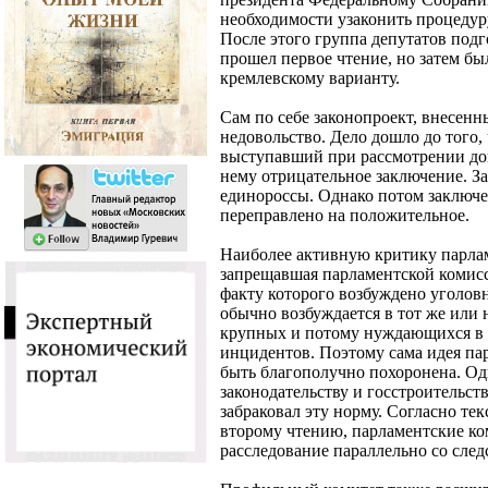
необходимости узаконить процедур
После этого группа депутатов подг
прошел первое чтение, но затем бы
кремлевскому варианту.
Сам по себе законопроект, внесенн
недовольство. Дело дошло до того, 
выступавший при рассмотрении до
нему отрицательное заключение. За
единороссы. Однако потом заключ
переправлено на положительное.
Наиболее активную критику парла
запрещавшая парламентской комисс
факту которого возбуждено уголовн
обычно возбуждается в тот же или
крупных и потому нуждающихся в 
инцидентов. Поэтому сама идея па
быть благополучно похоронена. Од
законодательству и госстроительств
забраковал эту норму. Согласно те
второму чтению, парламентские ко
расследование параллельно со сле