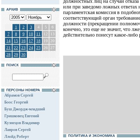
должностных лиц на случай отказа
или при заведомо ложных ответах 
АРХИВ
парламентская комиссия в подобном
соответствующий орган требовани
должности (прекращении полномоч
1
2
3
4
5
6
конечно, это еще не значит, что лж
7
8
9
10
11
12
13
действительно понесут какое-либо 
14
15
16
17
18
19
20
21
22
23
24
25
26
27
28
29
30
ПОИСК
ПЕРСОНЫ НОМЕРА
Абрамов Сергей
Боос Георгий
Буш Джордж-младший
Гришковец Евгений
Кузнецов Владимир
Лавров Сергей
ПОЛИТИКА И ЭКОНОМИКА
Ллойд Роберт