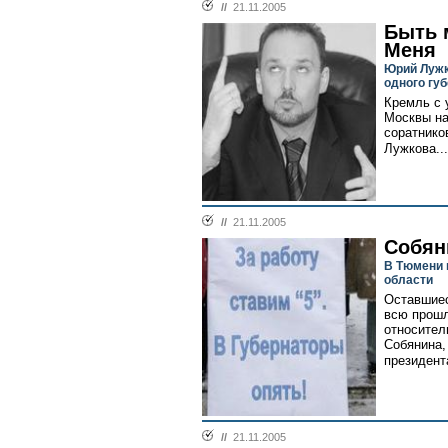
//
21.11.2005
Быть 
Меня
Юрий Лужк
одного гу
Кремль с 
Москвы на
соратнико
Лужкова...
//
21.11.2005
Собян
В Тюмени 
области
Оставшиес
всю прошл
относител
Собянина,
президента
//
21.11.2005