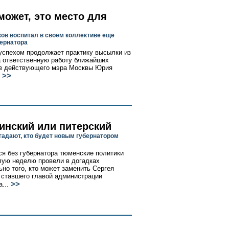
может, это место для
ов воспитал в своем коллективе еще
бернатора
успехом продолжает практику высылки из
 ответственную работу ближайших
в действующего мэра Москвы Юрия
>>
инский или питерский
гадают, кто будет новым губернатором
я без губернатора тюменские политики
ую неделю провели в догадках
ьно того, кто может заменить Сергея
 ставшего главой администрации
>>
...