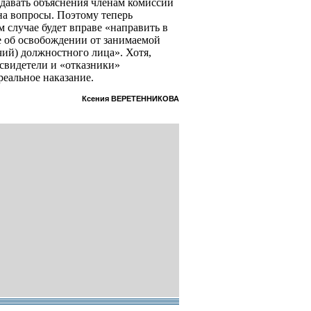
 давать объяснения членам комиссии
на вопросы. Поэтому теперь
 случае будет вправе «направить в
е об освобождении от занимаемой
ий) должностного лица». Хотя,
есвидетели и «отказники»
реальное наказание.
Ксения ВЕРЕТЕННИКОВА