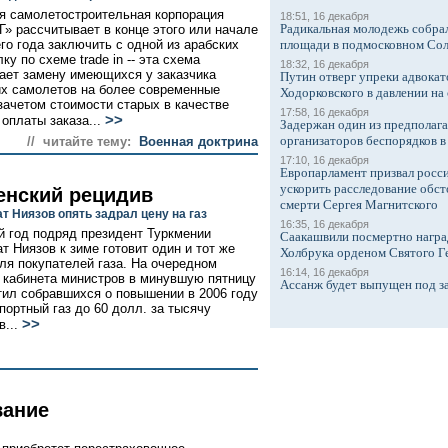
я самолетостроительная корпорация
18:51, 16 декабря
Радикальная молодежь собрал
Г» рассчитывает в конце этого или начале
о года заключить с одной из арабских
площади в подмосковном Со
ку по схеме trade in -- эта схема
18:32, 16 декабря
ает замену имеющихся у заказчика
Путин отверг упреки адвокат
х самолетов на более современные
Ходорковского в давлении на 
зачетом стоимости старых в качестве
17:58, 16 декабря
>>
 оплаты заказа...
Задержан один из предполаг
организаторов беспорядков 
// читайте тему:
Военная доктрина
17:10, 16 декабря
Европарламент призвал росси
ускорить расследование обст
енский рецидив
смерти Сергея Магнитского
т Ниязов опять задрал цену на газ
16:35, 16 декабря
й год подряд президент Туркмении
Саакашвили посмертно награ
т Ниязов к зиме готовит один и тот же
Холбрука орденом Святого Г
ля покупателей газа. На очередном
16:14, 16 декабря
 кабинета министров в минувшую пятницу
Ассанж будет выпущен под з
тил собравшихся о повышении в 2006 году
портный газ до 60 долл. за тысячу
>>
в...
вание