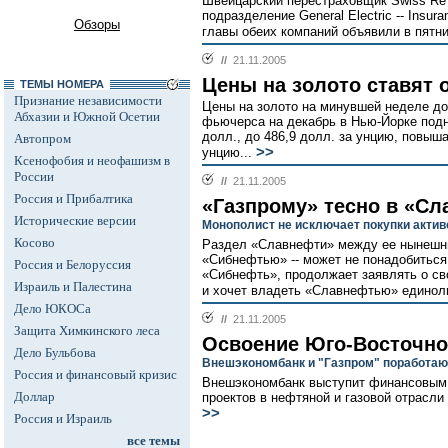
Швейцарский перестраховщик Swiss Re
подразделение General Electric -- Insura
Обзоры
главы обеих компаний объявили в пятни
//
21.11.2005
Цены на золото ставят
ТЕМЫ НОМЕРА
Признание независимости
Цены на золото на минувшей неделе до
Абхазии и Южной Осетии
фьючерса на декабрь в Нью-Йорке подн
долл., до 486,9 долл. за унцию, повыша
Автопром
>>
унцию...
Ксенофобия и неофашизм в
России
//
21.11.2005
Россия и Прибалтика
«Газпрому» тесно в «С
Исторические версии
Монополист не исключает покупки актив
Косово
Раздел «Славнефти» между ее нынешни
«Сибнефтью» -- может не понадобиться
Россия и Белоруссия
«Сибнефть», продолжает заявлять о с
Израиль и Палестина
и хочет владеть «Славнефтью» единол
Дело ЮКОСа
//
21.11.2005
Защита Химкинского леса
Освоение Юго-Восточно
Дело Бульбова
Внешэкономбанк и "Газпром" поработаю
Россия и финансовый кризис
Внешэкономбанк выступит финансовым 
Доллар
проектов в нефтяной и газовой отрасли 
>>
Россия и Израиль
все темы