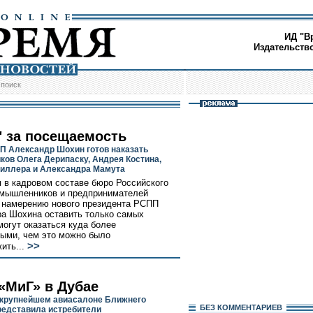
ИД "В
Издательств
/
поиск
" за посещаемость
П Александр Шохин готов наказать
ков Олега Дерипаску, Андрея Костина,
иллера и Александра Мамута
 в кадровом составе бюро Российского
мышленников и предпринимателей
 намерению нового президента РСПП
а Шохина оставить только самых
могут оказаться куда более
ыми, чем это можно было
>>
ить...
«МиГ» в Дубае
 крупнейшем авиасалоне Ближнего
БЕЗ КОМMЕНТАРИЕВ
редставила истребители