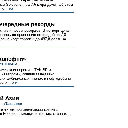
 приобретет перестраховочное
nce Solutions -- за 7,6 млрд долл. Об этом
>>
цу...
 очередные рекорды
стигли новых рекордов. В четверг цена
ялась по сравнению со средой на 7,8
ясь в ходе торгов и до 487,8 долл. за
лавнефти»
ов ТНК-ВР
ми акционерами -- ТНК-ВР и
. «Газпром», купивший недавно
воих амбициозных планах в нефтедобыче
>>
ично...
й Азии
т в Таиланде
агентом при реализации крупных
в России, Таиланде и третьих странах...