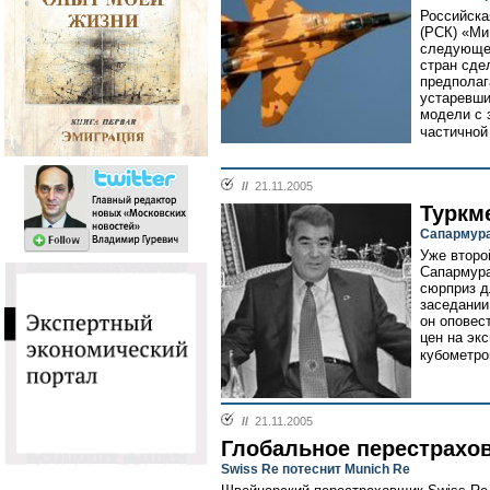
Российска
(РСК) «Ми
следующег
стран сдел
предполаг
устаревши
модели с 
частичной
//
21.11.2005
Туркм
Сапармура
Уже второ
Сапармура
сюрприз д
заседании
он оповес
цен на экс
кубометро
//
21.11.2005
Глобальное перестрахо
Swiss Re потеснит Munich Re