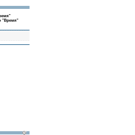
ремя"
о "Время"