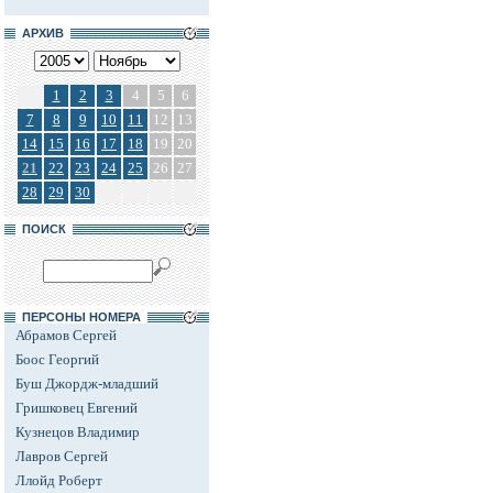
АРХИВ
1
2
3
4
5
6
7
8
9
10
11
12
13
14
15
16
17
18
19
20
21
22
23
24
25
26
27
28
29
30
ПОИСК
ПЕРСОНЫ НОМЕРА
Абрамов Сергей
Боос Георгий
Буш Джордж-младший
Гришковец Евгений
Кузнецов Владимир
Лавров Сергей
Ллойд Роберт