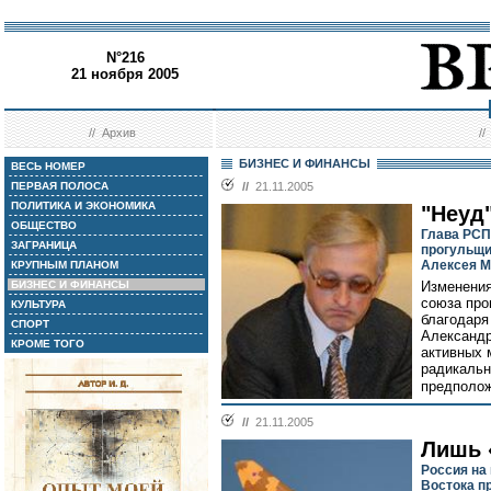
N°216
21 ноября 2005
//
Архив
/
БИЗНЕС И ФИНАНСЫ
ВЕСЬ НОМЕР
ПЕРВАЯ ПОЛОСА
//
21.11.2005
ПОЛИТИКА И ЭКОНОМИКА
"Неуд
ОБЩЕСТВО
Глава РСП
ЗАГРАНИЦА
прогульщи
Алексея М
КРУПНЫМ ПЛАНОМ
БИЗНЕС И ФИНАНСЫ
Изменения
союза про
КУЛЬТУРА
благодаря
СПОРТ
Александр
КРОМЕ ТОГО
активных 
радикальн
предполож
//
21.11.2005
Лишь 
Россия на
Востока п