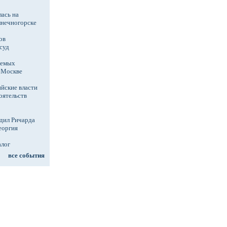
ась на
лнечногорске
ов
суд
аемых
в Москве
йские власти
оятельств
дил Ричарда
еоргия
алог
все события