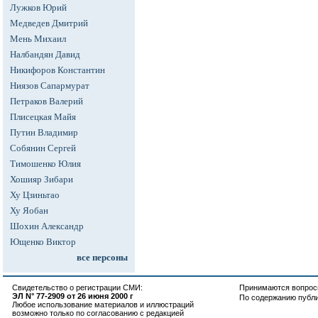
Лужков Юрий
Медведев Дмитрий
Мень Михаил
Налбандян Давид
Никифоров Константин
Ниязов Сапармурат
Петраков Валерий
Плисецкая Майя
Путин Владимир
Собянин Сергей
Тимошенко Юлия
Хошияр Зибари
Ху Цзиньтао
Ху Яобан
Шохин Александр
Ющенко Виктор
все персоны
Свидетельство о регистрации СМИ:
Принимаются вопросы
ЭЛ N° 77-2909 от 26 июня 2000 г
По содержанию публ
Любое использование материалов и иллюстраций
возможно только по согласованию с редакцией