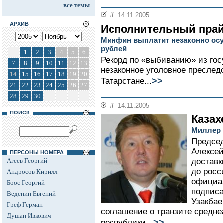
все темы
//
14.11.2005
АРХИВ
Исполнительный прай
Минфин выплатит незаконно ос
рублей
1
2
3
4
5
6
Рекорд по «выбиванию» из гос
7
8
9
10
11
12
13
незаконное уголовное преслед
14
15
16
17
18
19
20
>>
Татарстане...
21
22
23
24
25
26
27
28
29
30
//
14.11.2005
ПОИСК
Казах
Миллер 
Председ
Алексе
ПЕРСОНЫ НОМЕРА
Агеев Георгий
доставк
до росс
Андросов Кирилл
официал
Боос Георгий
подписа
Веденин Евгений
Узакбае
Греф Герман
соглашение о транзите среднеа
Душан Ивкович
>>
республики...