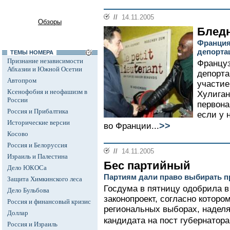
//
14.11.2005
Обзоры
Бледн
Франция
депорта
ТЕМЫ НОМЕРА
Признание независимости
Француз
Абхазии и Южной Осетии
депорт
Автопром
участие
Ксенофобия и неофашизм в
Хулиган
России
первона
Россия и Прибалтика
если у 
Исторические версии
>>
во Франции...
Косово
Россия и Белоруссия
//
14.11.2005
Израиль и Палестина
Бес партийный
Дело ЮКОСа
Партиям дали право выбирать п
Защита Химкинского леса
Госдума в пятницу одобрила в
Дело Бульбова
законопроект, согласно которо
Россия и финансовый кризис
региональных выборах, наделя
Доллар
кандидата на пост губернатора
Россия и Израиль