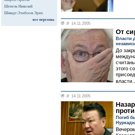
Шепель Николай
Шмидт-Ээнбоом Эрих
все персоны
//
14.11.2005
От си
Власти 
независ
До закр
междуна
считаны
этого с
присоед
власти..
//
14.11.2005
Назар
проти
Погиб б
Нуркади
Вечером