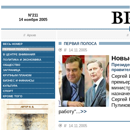
N°211
14 ноября 2005
//
Архив
/
ПЕРВАЯ ПОЛОСА
ВЕСЬ НОМЕР
ПЕРВАЯ ПОЛОСА
//
14.11.2005
В ЦЕНТРЕ ВНИМАНИЯ
Новы
ПОЛИТИКА И ЭКОНОМИКА
Президе
ОБЩЕСТВО
правите
ЗАГРАНИЦА
Сергей 
КРУПНЫМ ПЛАНОМ
БИЗНЕС И ФИНАНСЫ
премьер
КУЛЬТУРА
минист
СПОРТ
назначе
КРОМЕ ТОГО
Сергей 
Пуликов
>>
работу"...
//
14.11.2005