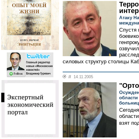
Терро
инте
Атаку Н
междуна
Спустя 
боевико
генпрок
озвучил
расслед
силовых структур столицы Каб
//
14.11.2005
"Орто
Осужден
области 
больниц
Сегодня
области
взят под