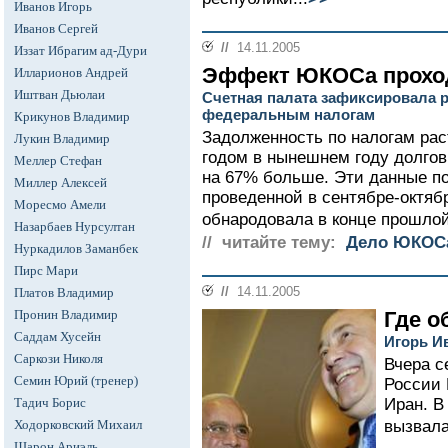
Иванов Игорь
Иванов Сергей
//
14.11.2005
Иззат Ибрагим ад-Дури
Эффект ЮКОСа прохо
Илларионов Андрей
Иштван Дьюлаи
Счетная палата зафиксировала р
федеральным налогам
Крикунов Владимир
Задолженность по налогам рас
Лукин Владимир
годом в нынешнем году долго
Меллер Стефан
на 67% больше. Эти данные по
Миллер Алексей
проведенной в сентябре-октяб
Моресмо Амели
обнародовала в конце прошлой
Назарбаев Нурсултан
// читайте тему:
Дело ЮКОС
Нуркадилов Заманбек
Пирс Мари
//
14.11.2005
Платов Владимир
Пронин Владимир
Где о
Саддам Хусейн
Игорь И
Саркози Николя
Вчера с
Семин Юрий (тренер)
России 
Тадич Борис
Иран. В
Ходорковский Михаил
вызвала
Шарон Ариэль