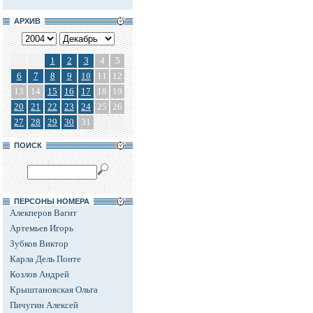
АРХИВ
1
2
3
4
5
6
7
8
9
10
11
12
13
14
15
16
17
18
19
20
21
22
23
24
25
26
27
28
29
30
31
ПОИСК
ПЕРСОНЫ НОМЕРА
Алекперов Вагит
Артемьев Игорь
Зубков Виктор
Карла Дель Понте
Козлов Андрей
Крыштановская Ольга
Пичугин Алексей