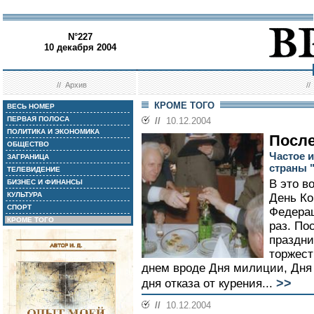
N°227
10 декабря 2004
//
Архив
/
КРОМЕ ТОГО
ВЕСЬ НОМЕР
ПЕРВАЯ ПОЛОСА
//
10.12.2004
ПОЛИТИКА И ЭКОНОМИКА
После
ОБЩЕСТВО
Частое 
ЗАГРАНИЦА
страны 
ТЕЛЕВИДЕНИЕ
В это в
БИЗНЕС И ФИНАНСЫ
КУЛЬТУРА
День Ко
СПОРТ
Федерац
КРОМЕ ТОГО
раз. По
праздни
торжест
днем вроде Дня милиции, Дня
>>
дня отказа от курения...
//
10.12.2004