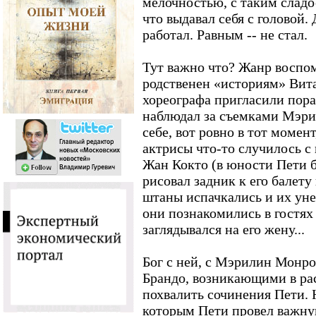
мелочностью, с таким слад
что выдавал себя с головой. 
работал. Равным -- не стал.
Тут важно что? Жанр воспо
родственен «историям» Вит
хореографа пригласили пора
наблюдал за съемками Мэри
себе, вот ровно в тот момент
актрисы что-то случилось с 
Жан Кокто (в юности Пети б
рисовал задник к его балету
штаны испачкались и их уне
они познакомились в гостях
заглядывался на его жену...
Бог с ней, с Мэрилин Монр
Брандо, возникающими в рас
похвалить сочинения Пети. 
которым Пети провел важную