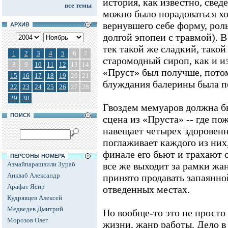
история, как известно, свед
все темы
можно было порадоваться хо
вернувшего себе форму, рол
АРХИВ
долгой эпопеи с травмой). 
тек такой же сладкий, тако
1
2
3
4
5
6
7
старомодный сироп, как и из
8
9
10
11
12
13
14
«Пруст» был получше, потом
15
16
17
18
19
20
21
блуждания балерины была п
22
23
24
25
26
27
28
29
30
Гвоздем мемуаров должна бы
ПОИСК
сцена из «Пруста» -- где п
навещает четырех здоровенн
поглаживает каждого из них,
финале его бьют и трахают 
ПЕРСОНЫ НОМЕРА
Азмайпарашвили Зураб
все же выходит за рамки жан
Анкваб Александр
принято продавать запаянно
Арафат Ясир
отведенных местах.
Кудрявцев Алексей
Медведев Дмитрий
Но вообще-то это не просто
Морозов Олег
жизни, жанр работы. Дело в