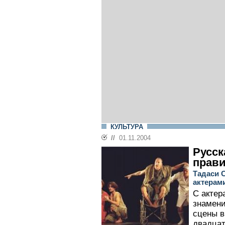
КУЛЬТУРА
//
01.11.2004
Русск
прав
Тадаси 
актерам
С актер
знамени
сцены в
двадцат