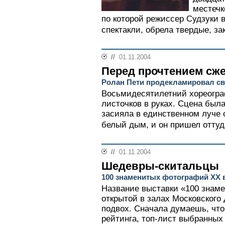
местечк
по которой режиссер Судзуки 
спектакли, обрела твердые, з
//
01.11.2004
Перед прочтением сж
Ролан Пети продекламировал с
Восьмидесятилетний хореогра
листочков в руках. Сцена была
засияла в единственном луче с
белый дым, и он пришел оттуда
//
01.11.2004
Шедевры-скитальцы
100 знаменитых фотографий XX 
Название выставки «100 знам
открытой в залах Московского
подвох. Сначала думаешь, что 
рейтинга, топ-лист выбранны