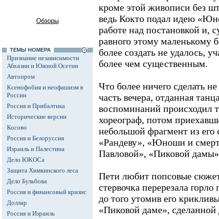
кроме этой живописи без шт
ведь Кокто подал идею «Юно
Обзоры
работе над постановкой и, с
равного этому маленькому б
ТЕМЫ НОМЕРА
более создать не удалось, у
Признание независимости
более чем существенным.
Абхазии и Южной Осетии
Автопром
Что более ничего сделать н
Ксенофобия и неофашизм в
России
часть вечера, отданная танц
Россия и Прибалтика
воспоминаний происходил та
Исторические версии
хореограф, потом приехавш
Косово
небольшой фрагмент из его 
Россия и Белоруссия
«Рандеву», «Юноши и смерт
Израиль и Палестина
Павловой», «Пиковой дамы»
Дело ЮКОСа
Защита Химкинского леса
Пети любит попсовые сюжет
Дело Бульбова
стервочка перерезала горло 
Россия и финансовый кризис
до того утомив его криклив
Доллар
«Пиковой даме», сделанной 
Россия и Израиль