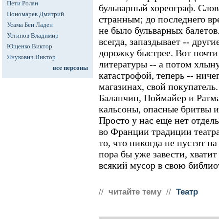
Пети Ролан
бульварный хореограф. Слов
Пономарев Дмитрий
странным; до последнего вр
Усама Бен Ладен
не было бульварных балетов.
Устинов Владимир
всегда, запаздывает -- други
Ющенко Виктор
дорожку быстрее. Вот почти
Янукович Виктор
литературы -- а потом хлыну
все персоны
катастрофой, теперь -- ниче
магазинах, свой покупатель.
Баланчин, Ноймайер и Ратма
кальсоны, опасные бритвы и
Просто у нас еще нет отде
во Франции традиции театра
то, что никогда не пустят н
пора бы уже завести, хвати
всякий мусор в свою библио
//
читайте тему
//
Театр