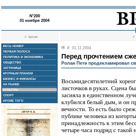
N°200
01 ноября 2004
//
Архив
/
ВЕСЬ НОМЕР
//
01.11.2004
ПЕРВАЯ ПОЛОСА
Перед прочтением сж
ПОЛИТИКА И ЭКОНОМИКА
Ролан Пети продекламировал с
ОБЩЕСТВО
ЗАГРАНИЦА
КРУПНЫМ ПЛАНОМ
БИЗНЕС И ФИНАНСЫ
Восьмидесятилетний хореог
НА РЫНКЕ
листочков в руках. Сцена бы
КУЛЬТУРА
засияла в единственном луче
СПОРТ
клубился белый дым, и он пр
КРОМЕ ТОГО
вечности. То есть было сре
публике человека из когорт
принадлежность к этим бес
четыре часа подряд с такой 