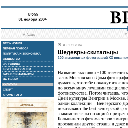
N°200
01 ноября 2004
//
Архив
/
ВЕСЬ НОМЕР
//
01.11.2004
ПЕРВАЯ ПОЛОСА
Шедевры-скитальцы
ПОЛИТИКА И ЭКОНОМИКА
100 знаменитых фотографий XX века по
ОБЩЕСТВО
ЗАГРАНИЦА
КРУПНЫМ ПЛАНОМ
Название выставки «100 знаменит
БИЗНЕС И ФИНАНСЫ
залах Московского Дома фотографии
НА РЫНКЕ
думаешь, что тебе покажут итог не
КУЛЬТУРА
по всему миру лучшими специалис
СПОРТ
фотоискусства. Потом читаешь, что
КРОМЕ ТОГО
Дней культуры Венгрии в Москве. 
одной коллекции -- Венгерского До
показывают the best венгерской ф
знакомстве с экспозицией призрачн
Большинство фотомастеров эмигрир
прославили другие страны и даже 