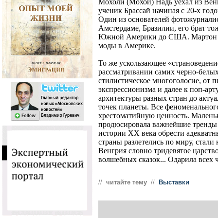
Мохоли (Мохой) Надь уехал из Венг
ученик Брассай начиная с 20-х год
Один из основателей фотожурнали
Амстердаме, Бразилии, его брат тож
Южной Америки до США. Мартон М
моды в Америке.
То же ускользающее «страноведени
рассматривании самих черно-белых
стилистическое многоголосие, от п
экспрессионизма и далее к поп-арт
архитектуры разных стран до актуа
точек планеты. Все феноменального
хрестоматийную ценность. Маленька
продюсировала важнейшие тренды 
истории XX века обрести адекватн
страны разлетелись по миру, стали
Венгрия словно тридевятое царство
волшебных сказок... Одарила всех 
//
читайте тему
//
Выставки