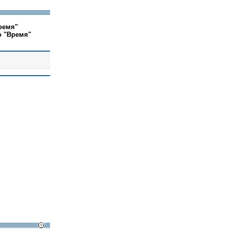
ремя"
о "Время"