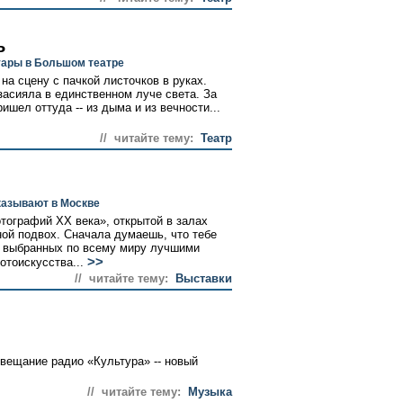
ь
уары в Большом театре
а сцену с пачкой листочков в руках.
засияла в единственном луче света. За
ишел оттуда -- из дыма и из вечности...
// читайте тему:
Театр
казывают в Москве
тографий XX века», открытой в залах
ной подвох. Сначала думаешь, что тебе
ст выбранных по всему миру лучшими
>>
тоискусства...
// читайте тему:
Выставки
 вещание радио «Культура» -- новый
// читайте тему:
Музыка