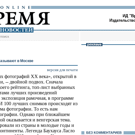
ИД "В
Издательств
/
поиск
казывают в Москве
версия для печати
ых фотографий XX века», открытой в
, -- двойной подвох. Сначала
коего рейтинга, топ-лист выбранных
тами лучших произведений
 экспозиция рамочная, в программе
И 100 лучших снимков происходят из
ма фотографии. То есть нам
отографии. Однако при ближайшем
ой оказывается и венгерская тема.
овали из страны в молодые годы и
континенты. Легенда Баухауса Ласло
БЕЗ КОМMЕНТАРИЕВ