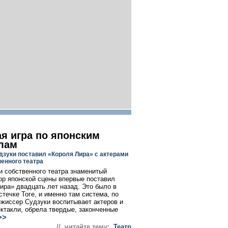
ая игра по японским
лам
дзуки поставил «Короля Лира» с актерами
енного театра
и собственного театра знаменитый
р японской сцены впервые поставил
ира» двадцать лет назад. Это было в
стечке Тоге, и именно там система, по
ежиссер Судзуки воспитывает актеров и
ектакли, обрела твердые, законченные
>>
// читайте тему:
Театр