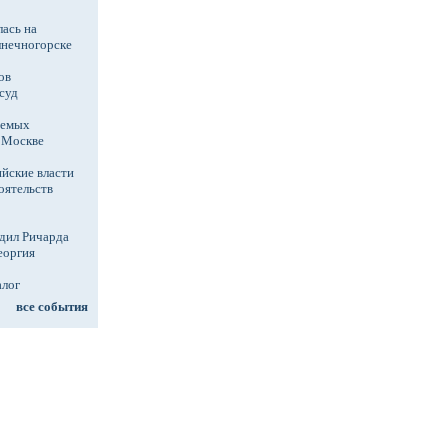
ась на
лнечногорске
ов
суд
аемых
в Москве
йские власти
оятельств
дил Ричарда
еоргия
алог
все события