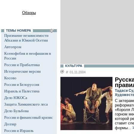
Обзоры
ТЕМЫ НОМЕРА
Признание независимости
Абхазии и Южной Осетии
Автопром
Ксенофобия и неофашизм в
России
Россия и Прибалтика
КУЛЬТУРА
Исторические версии
//
01.11.2004
Косово
Русск
прави
Россия и Белоруссия
Тадаси Су
Израиль и Палестина
Художеств
Дело ЮКОСа
С актерам
Защита Химкинского леса
реформато
«Короля Л
Дело Бульбова
горном ме
Россия и финансовый кризис
которой р
ставит сп
Доллар
формы...
Россия и Израиль