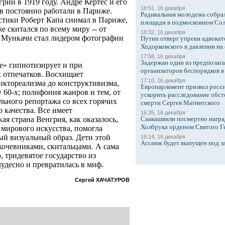
рии в 1919 году. Андре Кертес и его
18:51, 16 декабря
ов постоянно работали в Париже.
Радикальная молодежь собрал
стики Роберт Капа снимал в Париже,
площади в подмосковном Со
е скитался по всему миру -- от
18:32, 16 декабря
ункачи стал лидером фотографии
Путин отверг упреки адвокат
Ходорковского в давлении на 
17:58, 16 декабря
Задержан один из предполаг
е» гипнотизирует и при
организаторов беспорядков 
 отпечатков. Восхищает
17:10, 16 декабря
иктореализма до конструктивизма,
Европарламент призвал росси
у 60-х; полифония жанров и тем, от
ускорить расследование обст
льного репортажа со всех горячих
смерти Сергея Магнитского
 качества. Все имеет
16:35, 16 декабря
Саакашвили посмертно награ
я страна Венгрия, как оказалось,
Холбрука орденом Святого Г
мирового искусства, помогла
ый визуальный образ. Дети этой
16:14, 16 декабря
Ассанж будет выпущен под з
 кочевниками, скитальцами. А сама
, тридевятое государство из
чудесно и превратилась в миф.
Сергей ХАЧАТУРОВ