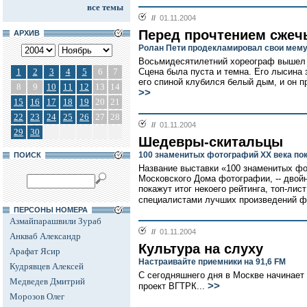
все темы
//
01.11.2004
Перед прочтением сжеч
АРХИВ
Ролан Пети продекламировал свои мем
Восьмидесятилетний хореограф вышел н
1
2
3
4
5
6
7
Сцена была пуста и темна. Его лысина 
его спиной клубился белый дым, и он пр
8
9
10
11
12
13
14
>>
15
16
17
18
19
20
21
22
23
24
25
26
27
28
//
01.11.2004
29
30
Шедевры-скитальцы
100 знаменитых фотографий XX века по
ПОИСК
Название выставки «100 знаменитых фо
Московского Дома фотографии, -- двой
покажут итог некоего рейтинга, топ-ли
специалистами лучших произведений фо
ПЕРСОНЫ НОМЕРА
Азмайпарашвили Зураб
//
01.11.2004
Анкваб Александр
Культура на слуху
Арафат Ясир
Настраивайте приемники на 91,6 FM
Кудрявцев Алексей
С сегодняшнего дня в Москве начинает
Медведев Дмитрий
>>
проект ВГТРК...
Морозов Олег