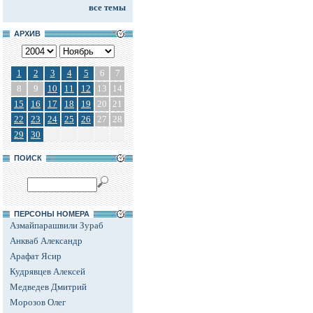
все темы
АРХИВ
1
2
3
4
5
6
7
8
9
10
11
12
13
14
15
16
17
18
19
20
21
22
23
24
25
26
27
28
29
30
ПОИСК
ПЕРСОНЫ НОМЕРА
Азмайпарашвили Зураб
Анкваб Александр
Арафат Ясир
Кудрявцев Алексей
Медведев Дмитрий
Морозов Олег