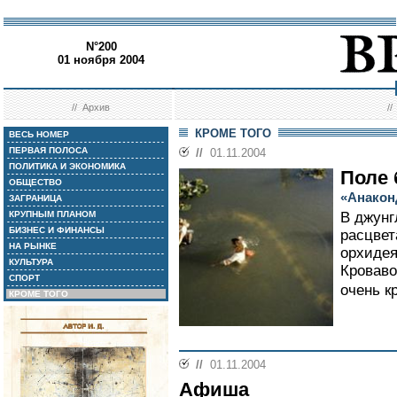
N°200
01 ноября 2004
//
Архив
/
КРОМЕ ТОГО
ВЕСЬ НОМЕР
ПЕРВАЯ ПОЛОСА
//
01.11.2004
ПОЛИТИКА И ЭКОНОМИКА
Поле 
ОБЩЕСТВО
«Анакон
ЗАГРАНИЦА
КРУПНЫМ ПЛАНОМ
В джунг
БИЗНЕС И ФИНАНСЫ
расцвет
НА РЫНКЕ
орхидея
КУЛЬТУРА
Кроваво
СПОРТ
очень к
КРОМЕ ТОГО
//
01.11.2004
Афиша