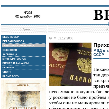
N°225
02 декабря 2003
//
Архив
/
ВЕСЬ НОМЕР
//
02.12.2003
ПЕРВАЯ ПОЛОСА
Прихо
ПОЛИТИКА И ЭКОНОМИКА
МВД отк
ОБЩЕСТВО
СССР
ЗАГРАНИЦА
КРУПНЫМ ПЛАНОМ
БИЗНЕС И ФИНАНСЫ
КУЛЬТУРА
Никако
СПОРТ
так дор
КРОМЕ ТОГО
воскрес
предъя
невозможно получить бюлле
у россиян не было проблем 
чтобы они не манкировали 
обязанностями, ссылаясь на 