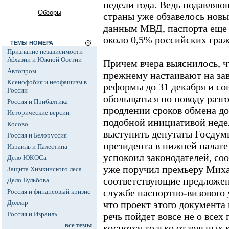
недели года. Ведь подавля
Обзоры
страны уже обзавелось нов
данным МВД, паспорта еще 
около 0,5% российских граж
ТЕМЫ НОМЕРА
Признание независимости
Абхазии и Южной Осетии
Причем вчера выяснилось, 
Автопром
прежнему настаивают на за
Ксенофобия и неофашизм в
реформы до 31 декабря и со
России
обольщаться по поводу разг
Россия и Прибалтика
продлении сроков обмена до
Исторические версии
подобной инициативой неде
Косово
выступить депутаты Госдумы
Россия и Белоруссия
президента в нижней палате
Израиль и Палестина
успокоил законодателей, со
Дело ЮКОСа
уже поручил премьеру Миха
Защита Химкинского леса
соответствующие предложени
Дело Бульбова
службе паспортно-визового
Россия и финансовый кризис
Доллар
что проект этого документа 
Россия и Израиль
речь пойдет вовсе не о всех
все темы
коснется только отдельных 