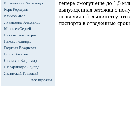
теперь смогут еще до 1,5 мл
Калаганский Александр
вынужденная затяжка с пол
Керк Керкорян
позволила большинству эти
Климов Игорь
паспорта в отведенные срок
Лукашенко Александр
Михалев Сергей
Ниязов Сапармурат
Паксас Роландас
Радимов Владислав
Рябов Виталий
Спиваков Владимир
Шеварднадзе Эдуард
Явлинский Григорий
все персоны