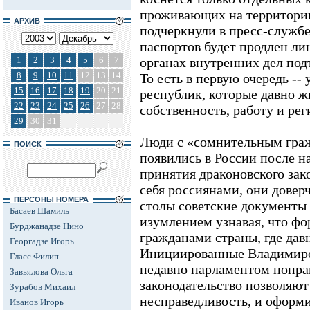
проживающих на территории
АРХИВ
подчеркнули в пресс-службе
паспортов будет продлен лиш
1
2
3
4
5
6
7
органах внутренних дел под
8
9
10
11
12
13
14
То есть в первую очередь -
15
16
17
18
19
20
21
республик, которые давно ж
22
23
24
25
26
27
28
собственность, работу и ре
29
30
31
Люди с «сомнительным граж
ПОИСК
появились в России после н
принятия драконовского зак
себя россиянами, они довер
ПЕРСОНЫ НОМЕРА
столы советские документы 
Басаев Шамиль
изумлением узнавая, что фо
Бурджанадзе Нино
гражданами страны, где дав
Георгадзе Игорь
Инициированные Владимир
Гласс Филип
недавно парламентом попра
Завьялова Ольга
законодательство позволяют
Зурабов Михаил
несправедливость, и оформи
Иванов Игорь