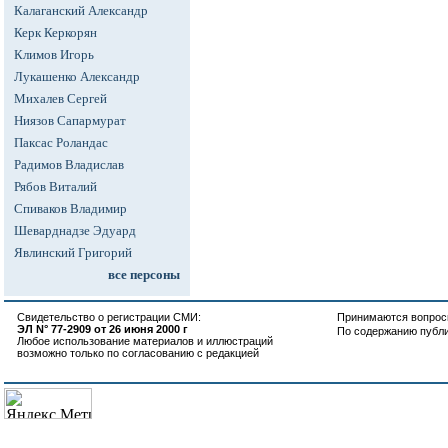
Калаганский Александр
Керк Керкорян
Климов Игорь
Лукашенко Александр
Михалев Сергей
Ниязов Сапармурат
Паксас Роландас
Радимов Владислав
Рябов Виталий
Спиваков Владимир
Шеварднадзе Эдуард
Явлинский Григорий
все персоны
Свидетельство о регистрации СМИ:
Принимаются вопросы
ЭЛ N° 77-2909 от 26 июня 2000 г
По содержанию публ
Любое использование материалов и иллюстраций
возможно только по согласованию с редакцией