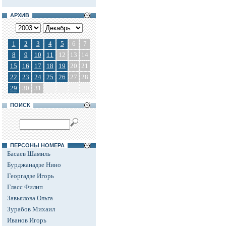
АРХИВ
1
2
3
4
5
6
7
8
9
10
11
12
13
14
15
16
17
18
19
20
21
22
23
24
25
26
27
28
29
30
31
ПОИСК
ПЕРСОНЫ НОМЕРА
Басаев Шамиль
Бурджанадзе Нино
Георгадзе Игорь
Гласс Филип
Завьялова Ольга
Зурабов Михаил
Иванов Игорь