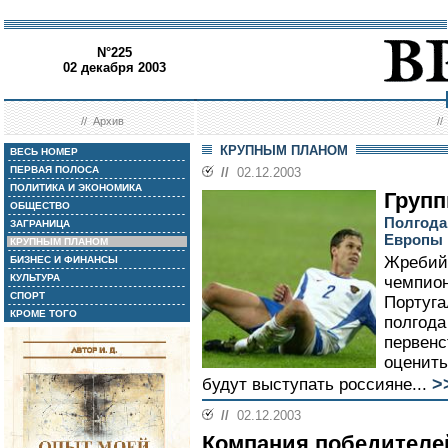
N°225
02 декабря 2003
//
Архив
/
КРУПНЫМ ПЛАНОМ
ВЕСЬ НОМЕР
ПЕРВАЯ ПОЛОСА
//
02.12.2003
ПОЛИТИКА И ЭКОНОМИКА
Групп
ОБЩЕСТВО
Полгода
ЗАГРАНИЦА
Европы 
КРУПНЫМ ПЛАНОМ
Жребий 
БИЗНЕС И ФИНАНСЫ
КУЛЬТУРА
чемпио
СПОРТ
Португа
КРОМЕ ТОГО
полгода
первенс
оценить
>
будут выступать россияне...
//
02.12.2003
Компания победителе