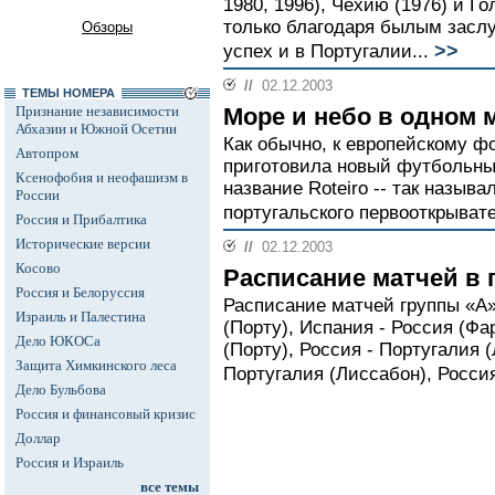
1980, 1996), Чехию (1976) и Г
только благодаря былым засл
Обзоры
>>
успех и в Португалии...
//
02.12.2003
ТЕМЫ НОМЕРА
Признание независимости
Море и небо в одном 
Абхазии и Южной Осетии
Как обычно, к европейскому ф
Автопром
приготовила новый футбольны
Ксенофобия и неофашизм в
название Roteiro -- так назыв
России
португальского первооткрывате
Россия и Прибалтика
Исторические версии
//
02.12.2003
Косово
Расписание матчей в 
Россия и Белоруссия
Расписание матчей группы «А»
Израиль и Палестина
(Порту), Испания - Россия (Фа
Дело ЮКОСа
(Порту), Россия - Португалия 
Защита Химкинского леса
Португалия (Лиссабон), Россия
Дело Бульбова
Россия и финансовый кризис
Доллар
Россия и Израиль
все темы