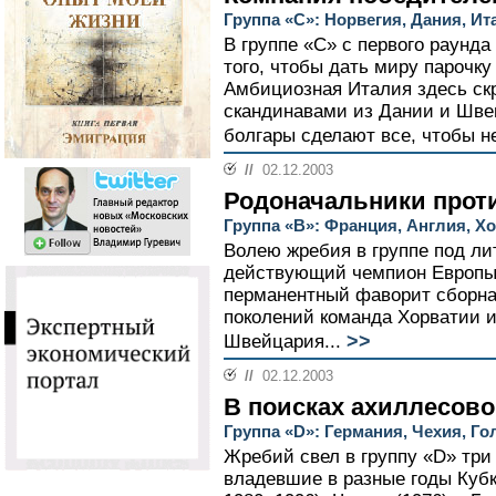
Группа «С»: Норвегия, Дания, Ит
В группе «С» с первого раунд
того, чтобы дать миру парочк
Амбициозная Италия здесь ск
скандинавами из Дании и Шве
болгары сделают все, чтобы не
//
02.12.2003
Родоначальники прот
Группа «В»: Франция, Англия, Х
Волею жребия в группе под ли
действующий чемпион Европы
перманентный фаворит сборна
поколений команда Хорватии 
>>
Швейцария...
//
02.12.2003
В поисках ахиллесов
Группа «D»: Германия, Чехия, Г
Жребий свел в группу «D» три
владевшие в разные годы Кубк