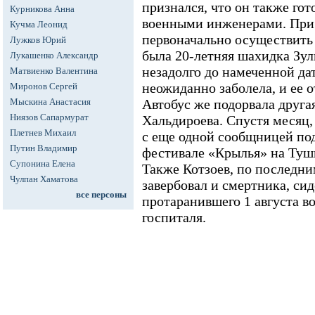
признался, что он также гот
Курникова Анна
военными инженерами. При 
Кучма Леонид
первоначально осуществить 
Лужков Юрий
была 20-летняя шахидка Зу
Лукашенко Александр
незадолго до намеченной да
Матвиенко Валентина
неожиданно заболела, и ее о
Миронов Сергей
Мыскина Анастасия
Автобус же подорвала другая
Ниязов Сапармурат
Хальдироева. Спустя месяц,
Плетнев Михаил
с еще одной сообщницей под
Путин Владимир
фестивале «Крылья» на Туш
Супонина Елена
Также Котзоев, по последн
Чулпан Хаматова
завербовал и смертника, си
все персоны
протаранившего 1 августа в
госпиталя.