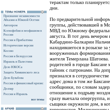
терактам только планируетс
дни.
ТЕМЫ НОМЕРА
Признание независимости
По предварительной информ
Абхазии и Южной Осетии
группы, действовавшей в Мо
Автопром
МВД по Южному федеральн
Ксенофобия и неофашизм в
России
августа. В тот день вечером
Россия и Прибалтика
Кабардино-Балкарии Нальчи
Исторические версии
находившегося в розыске за
Косово
вооруженных формированиях
Россия и Белоруссия
жителя Темерлана Шатоева. 
Израиль и Палестина
родителей в городе Баксан
Дело ЮКОСа
тайник с патронами. На доп
Защита Химкинского леса
признался в сотрудничестве
Дело Бульбова
адрес дома в том же Баксане
Россия и финансовый кризис
сообщники, по словам заде
Доллар
отношение к подрыву моздок
Россия и Израиль
сразу выехала опергруппа, и
все темы
сыщики окружили дом, в ко
террористов. Милиционеры
АРХИВ