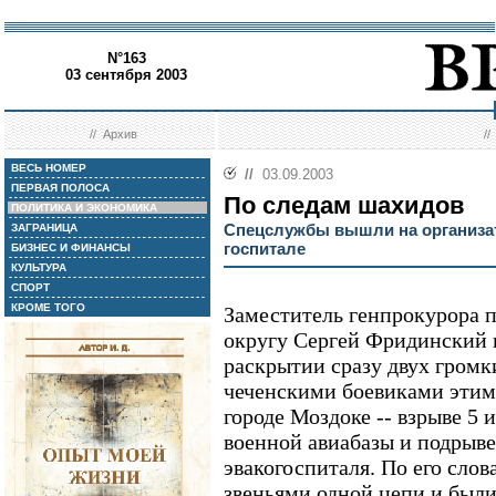
N°163
03 сентября 2003
//
Архив
/
ВЕСЬ НОМЕР
//
03.09.2003
ПЕРВАЯ ПОЛОСА
По следам шахидов
ПОЛИТИКА И ЭКОНОМИКА
Спецслужбы вышли на организа
ЗАГРАНИЦА
госпитале
БИЗНЕС И ФИНАНСЫ
КУЛЬТУРА
СПОРТ
КРОМЕ ТОГО
Заместитель генпрокурора
округу Сергей Фридинский 
раскрытии сразу двух громк
чеченскими боевиками этим
городе Моздоке -- взрыве 5
военной авиабазы и подрыве
эвакогоспиталя. По его слов
звеньями одной цепи и был