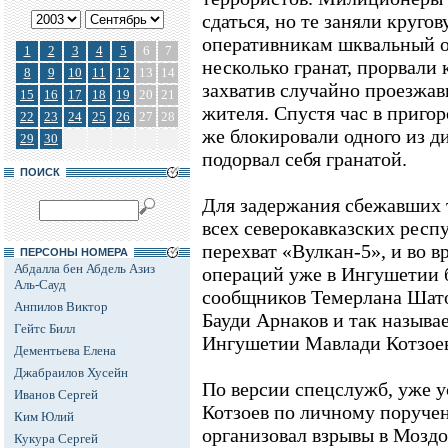
сдаться, но те заняли круго
оперативникам шквальный о
1
2
3
4
5
6
7
несколько гранат, прорвали 
8
9
10
11
12
13
14
захватив случайно проезж
15
16
17
18
19
20
21
жителя. Спустя час в приго
22
23
24
25
26
27
28
же блокировали одного из ди
29
30
подорвал себя гранатой.
ПОИСК
Для задержания сбежавших 
всех северокавказских респ
перехват «Вулкан-5», и во 
ПЕРСОНЫ НОМЕРА
Абдалла бен Абдель Азиз
операций уже в Ингушетии 
Аль-Сауд
сообщников Темерлана Шато
Анпилов Виктор
Бауди Арнаков и так назыв
Гейтс Билл
Ингушетии Мавлади Котзое
Дементьева Елена
Джабраилов Хусейн
По версии спецслужб, уже у
Иванов Сергей
Котзоев по личному поруче
Ким Юлий
организовал взрывы в Моздо
Кукура Сергей