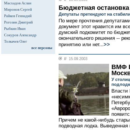
Масхадов Аслан
Бюджетная остановка
Миронов Сергей
Депутаты претендуют на стаби
Райков Геннадий
По мере прочтения депутатами
Рогозин Дмитрий
документ этот нравится им вс
Рыбкин Иван
думский подкомитет по бюджет
Сокуров Александр
окончательного решения -- рек
Толкачев Олег
>>
принятию или нет...
все персоны
//
15.09.2003
ВМФ Ц
Моск
У столи
подлодк
Власти
«несимм
Петербу
«Авроро
появитс
Причем не какой-нибудь стары
подводная лодка. Выведенная 