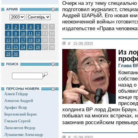
Очерк на эту тему специально
подготовил журналист, специа
АРХИВ
Андрей ШАРЫЙ. Его новая кни
неоконченной войны» готовитс
1
2
3
4
5
6
7
издательстве «Права человека
8
9
10
11
12
13
14
15
16
17
18
19
20
21
//
15.09.2003
22
23
24
25
26
27
28
Из ло
29
30
проф
ПОИСК
Глава B
Компани
собстве
назад о
ПЕРСОНЫ НОМЕРА
объявил
Алиев Гейдар
конце п
Алпатов Андрей
присоед
Арафат Ясир
холдинга ВР лорд Джон Браун.
Березовский Борис
побывал на многих встречах, 
Глазьев Сергей
закончив российским премьер
Лихолитов Федор
Лукашенко Александр
//
15.09.2003