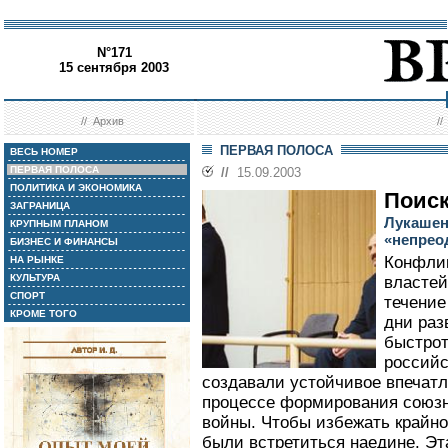
N°171
15 сентября 2003
//
Архив
/
ПЕРВАЯ ПОЛОСА
ВЕСЬ НОМЕР
ПЕРВАЯ ПОЛОСА
//
15.09.2003
ПОЛИТИКА И ЭКОНОМИКА
Поиск
ЗАГРАНИЦА
Лукашенк
КРУПНЫМ ПЛАНОМ
«непрео
БИЗНЕС И ФИНАНСЫ
Конфлик
НА РЫНКЕ
КУЛЬТУРА
властей
СПОРТ
течение
КРОМЕ ТОГО
дни раз
быстрот
российс
создавали устойчивое впечатл
процессе формирования союзно
войны. Чтобы избежать крайно
были встретиться наедине. Эта