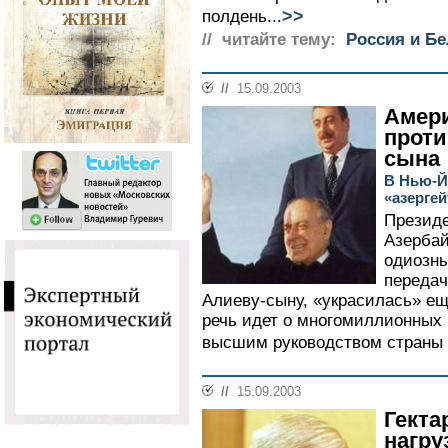
>>
полдень...
// читайте тему:
Россия и Б
//
15.09.2003
Амер
проти
сына
В Нью-Й
«азергей
Президе
Азербай
одиозны
передач
Алиеву-сыну, «украсилась» ещ
речь идет о многомиллионных
высшим руководством страны в 
//
15.09.2003
Гекта
нагру