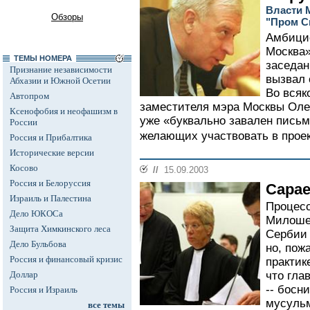
Власти 
Обзоры
"Пром С
Амбици
Москва»
ТЕМЫ НОМЕРА
заседан
Признание независимости
вызвал 
Абхазии и Южной Осетии
Во всяк
Автопром
заместителя мэра Москвы Олег
Ксенофобия и неофашизм в
уже «буквально завален пись
России
желающих участвовать в проек
Россия и Прибалтика
Исторические версии
Косово
//
15.09.2003
Россия и Белоруссия
Сарае
Израиль и Палестина
Процес
Дело ЮКОСа
Милоше
Защита Химкинского леса
Сербии 
Дело Бульбова
но, пож
Россия и финансовый кризис
практик
Доллар
что гла
-- босн
Россия и Израиль
мусульм
все темы