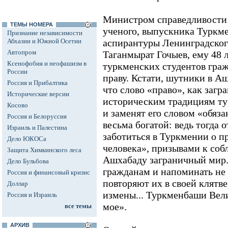
Министром справедливости 
ТЕМЫ НОМЕРА
ученого, выпускника Туркме
Признание независимости
Абхазии и Южной Осетии
аспирантуры Ленинградского
Автопром
Таганмырат Гочыев, ему 48 л
Ксенофобия и неофашизм в
туркменских студентов гра
России
праву. Кстати, шутники в А
Россия и Прибалтика
что слово «право», как загр
Исторические версии
историческим традициям тур
Косово
и заменят его словом «обяза
Россия и Белоруссия
весьма богатой: ведь тогда 
Израиль и Палестина
заботиться в Туркмении о п
Дело ЮКОСа
человека», призывами к со
Защита Химкинского леса
Ашхабаду заграничный мир.
Дело Бульбова
гражданам и напоминать не
Россия и финансовый кризис
повторяют их в своей клятве
Доллар
измены... Туркменбаши Вел
Россия и Израиль
мое».
все темы
АРХИВ