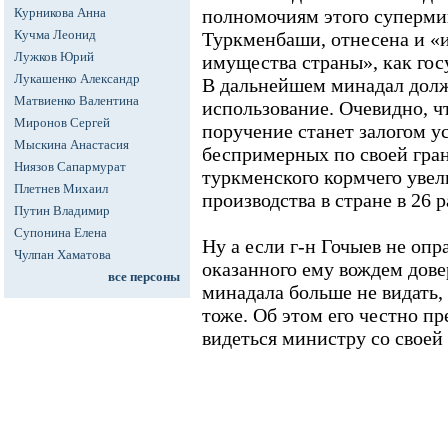
Курникова Анна
полномочиям этого супермин
Кучма Леонид
Туркменбаши, отнесена и «и
Лужков Юрий
имущества страны», как госу
Лукашенко Александр
В дальнейшем минадал долж
Матвиенко Валентина
использование. Очевидно, ч
Миронов Сергей
поручение станет залогом 
Мыскина Анастасия
беспримерных по своей гра
Ниязов Сапармурат
туркменского кормчего увел
Плетнев Михаил
производства в стране в 26 р
Путин Владимир
Супонина Елена
Ну а если г-н Гочыев не опр
Чулпан Хаматова
оказанного ему вождем довер
все персоны
минадала больше не видать,
тоже. Об этом его честно п
видеться министру со своей 