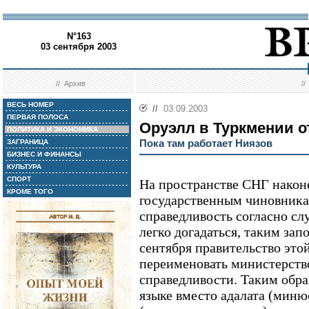
N°163
03 сентября 2003
//
Архив
/
ВЕСЬ НОМЕР
//
03.09.2003
ПЕРВАЯ ПОЛОСА
Оруэлл в Туркмении 
ПОЛИТИКА И ЭКОНОМИКА
Пока там работает Ниязов
ЗАГРАНИЦА
БИЗНЕС И ФИНАНСЫ
КУЛЬТУРА
СПОРТ
На пространстве СНГ наконе
КРОМЕ ТОГО
государственным чиновника
справедливость согласно с
легко догадаться, таким зап
сентября правительство это
переименовать министерств
справедливости. Таким обр
языке вместо адалата (миню