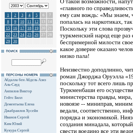
О такой возможности, напут
«главного по справедливост
ему сам вождь: «Мы знаем, 
1
2
3
4
5
6
7
попалась на наркотиках, так 
8
9
10
11
12
13
14
Поскольку эти слова прозвуч
15
16
17
18
19
20
21
туркменский народ еще раз 
22
23
24
25
26
27
28
29
30
беспримерной милости своег
какое доверие оказано челов
ПОИСК
низко пала!
Неизвестно доподлинно, чит
ПЕРСОНЫ НОМЕРА
роман Джорджа Оруэлла «198
Абдалла бен Абдель Азиз
поскольку тот всего лишь п
Аль-Сауд
Туркменбаши его осуществи
Анпилов Виктор
министерства правды, мира,
Гейтс Билл
новоязе -- миниправ, мини
Дементьева Елена
ведали, соответственно, ин
Джабраилов Хусейн
порядка и экономикой. Нияз
Иванов Сергей
создания минадала, которы
Ким Юлий
свести воедино все эти ведо
Кукура Сергей