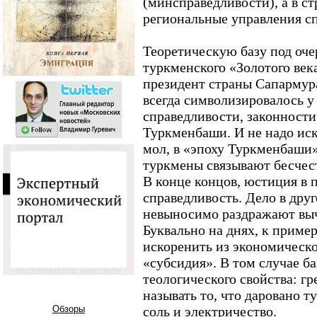
(минсправедливости), а в ст
региональные управления сп
Теоретическую базу под оч
туркменского «Золотого века
президент страны Сапармура
всегда символизировалось у
справедливости, законности 
Туркменбаши. И не надо иска
мол, в «эпоху Туркменбаши
туркмены связывают бесчест
В конце концов, юстиция в п
справедливость. Дело в дру
невыносимо раздражают выч
Буквально на днях, к пример
искоренить из экономическо
«субсидия». В том случае б
теологического свойства: 
называть то, что даровано т
Обзоры
соль и электричество.