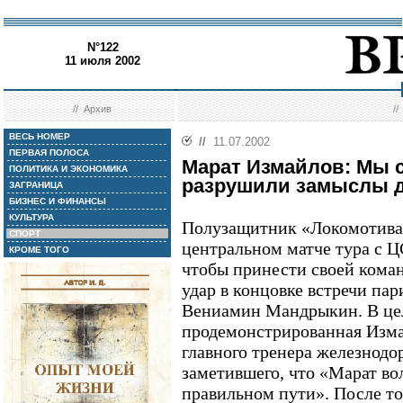
N°122
11 июля 2002
//
Архив
/
ВЕСЬ НОМЕР
//
11.07.2002
ПЕРВАЯ ПОЛОСА
Марат Измайлов: Мы 
ПОЛИТИКА И ЭКОНОМИКА
разрушили замыслы д
ЗАГРАНИЦА
БИЗНЕС И ФИНАНСЫ
КУЛЬТУРА
Полузащитник «Локомотива
СПОРТ
центральном матче тура с Ц
КРОМЕ ТОГО
чтобы принести своей коман
удар в концовке встречи па
Вениамин Мандрыкин. В цел
продемонстрированная Изма
главного тренера железнод
заметившего, что «Марат во
правильном пути». После то