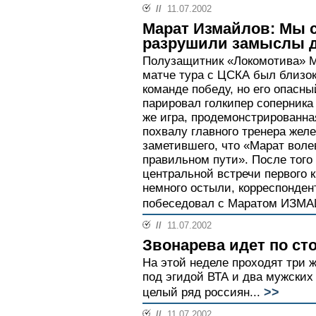
//
11.07.2002
Марат Измайлов: Мы 
разрушили замыслы д
Полузащитник «Локомотива» М
матче тура с ЦСКА был близок
команде победу, но его опасны
парировал голкипер соперник
же игра, продемонстрированн
похвалу главного тренера же
заметившего, что «Марат воле
правильном пути». После того 
центральной встречи первого 
немного остыли, корреспонден
побеседовал с Маратом ИЗМ
//
11.07.2002
Звонарева идет по с
На этой неделе проходят три 
под эгидой ВТА и два мужских
>>
целый ряд россиян...
//
11.07.2002