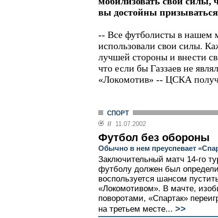
мобилизовать свои силы, ч
вы достойны призываться 
-- Все футболисты в нашем 
использовали свои силы. Ка
лучшей стороны и внести св
что если бы Газзаев не явля
«Локомотив» -- ЦСКА получ
СПОРТ
//
11.07.2002
Футбол без обороны
Обычно в нем преуспевает «Спа
Заключительный матч 14-го ту
футболу должен был определит
воспользуется шансом пустить
«Локомотивом». В мачте, из
поворотами, «Спартак» переигр
>>
на третьем месте...