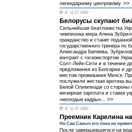
>>
легендарному центровому.
//
11.07.2002
Белорусы скупают би
Сильнейшая биатлонистка Укр
чемпионка мира Алена Зубрило
гражданство и станет поданно
государственного тренера по 
Александра Беляева, Зубрилов
контракт с госкомспортом Ук
Солт-Лейк-Сити и в течение д
предложения из Болгарии и дру
местом проживания Минск. Пр
послужили жесткая критика вы
Белой Олимпиаде со стороны 
мизерная зарплата и ставка у
>>
«молодые кадры»...
//
11.07.2002
Преемник Карелина н
Но Сан Саныч его пока не приве
После завершившегося на роди