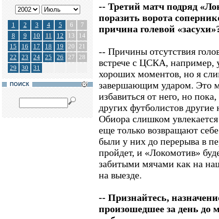
-- Третий матч подряд «Л
поразить ворота сопернико
1
2
3
4
5
6
7
причина голевой «засухи»
8
9
10
11
12
13
14
15
16
17
18
19
20
21
-- Причины отсутствия голов
22
23
24
25
26
27
28
встрече с ЦСКА, например, 
29
30
31
хороших моментов, но я сл
завершающим ударом. Это мо
ПОИСК
избавиться от него, но пока,
других футболистов другие 
Обиора слишком увлекается 
еще только возвращают себе
были у них до перерыва в п
пройдет, и «Локомотив» буд
забитыми мячами как на наш
на выезде.
-- Признайтесь, назначени
произошедшее за день до м