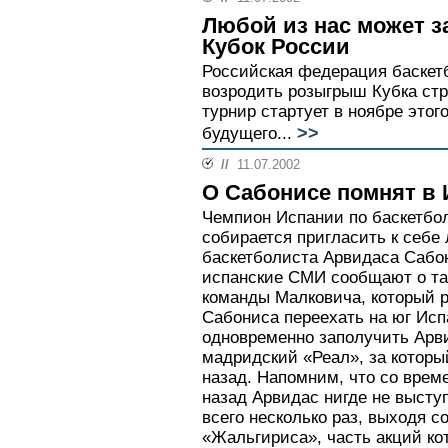
Любой из нас может з
Кубок России
Российская федерация баскет
возродить розыгрыш Кубка стр
турнир стартует в ноябре этог
>>
будущего...
//
11.07.2002
О Сабонисе помнят в
Чемпион Испании по баскетбо
собирается пригласить к себе 
баскетболиста Арвидаса Сабо
испанские СМИ сообщают о та
команды Малковича, который р
Сабониса переехать на юг Исп
одновременно заполучить Арв
мадридский «Реал», за которы
назад. Напомним, что со врем
назад Арвидас нигде не высту
всего несколько раз, выходя с
«Жальгириса», часть акций ко