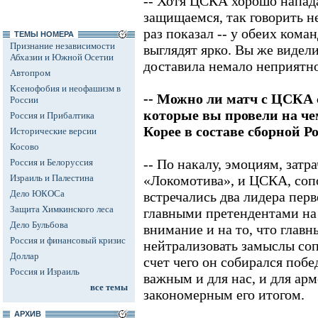
-- Хотя ЦСКА хорошо напада
защищаемся, так говорить 
раз показал -- у обеих кома
ТЕМЫ НОМЕРА
Признание независимости
выглядят ярко. Вы же видели
Абхазии и Южной Осетии
доставила немало неприят
Автопром
Ксенофобия и неофашизм в
-- Можно ли матч с ЦСКА 
России
которые вы провели на че
Россия и Прибалтика
Корее в составе сборной Р
Исторические версии
Косово
-- По накалу, эмоциям, зат
Россия и Белоруссия
Израиль и Палестина
«Локомотива», и ЦСКА, соп
Дело ЮКОСа
встречались два лидера пер
Защита Химкинского леса
главными претендентами на 
Дело Бульбова
внимание и на то, что главн
Россия и финансовый кризис
нейтрализовать замыслы соп
Доллар
счет чего он собирался побе
Россия и Израиль
важным и для нас, и для арм
все темы
закономерным его итогом.
АРХИВ