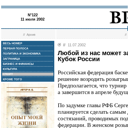
N°122
11 июля 2002
//
Архив
/
ВЕСЬ НОМЕР
//
11.07.2002
ПЕРВАЯ ПОЛОСА
Любой из нас может з
ПОЛИТИКА И ЭКОНОМИКА
Кубок России
ЗАГРАНИЦА
БИЗНЕС И ФИНАНСЫ
КУЛЬТУРА
Российская федерация баск
СПОРТ
решение возродить розыгры
КРОМЕ ТОГО
Предполагается, что турнир 
а завершится в апреле будущ
По задумке главы РФБ Серге
планируется сделать самым
состязаний, проводимых по
федерации. В женском розы