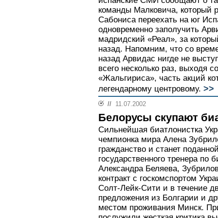
испанские СМИ сообщают о та
команды Малковича, который р
Сабониса переехать на юг Исп
одновременно заполучить Арв
мадридский «Реал», за которы
назад. Напомним, что со врем
назад Арвидас нигде не высту
всего несколько раз, выходя с
«Жальгириса», часть акций ко
>>
легендарному центровому.
//
11.07.2002
Белорусы скупают би
Сильнейшая биатлонистка Укр
чемпионка мира Алена Зубрило
гражданство и станет поданно
государственного тренера по 
Александра Беляева, Зубрилов
контракт с госкомспортом Ук
Солт-Лейк-Сити и в течение д
предложения из Болгарии и дру
местом проживания Минск. Пр
послужили жесткая критика вы