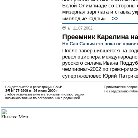
Белой Олимпиаде со стороны 
мизерная зарплата и ставка у
>>
«молодые кадры»...
//
11.07.2002
Преемник Карелина н
Но Сан Саныч его пока не приве
После завершившегося на роди
революционера международног
русского силача Ивана Поддуб
чемпионат-2002 по греко-римс
супертяжеловес Юрий Патрикее
Свидетельство о регистрации СМИ:
Принимаются вопросы
ЭЛ N° 77-2909 от 26 июня 2000 г
По содержанию публ
Любое использование материалов и иллюстраций
возможно только по согласованию с редакцией