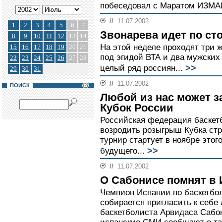
побеседовал с Маратом ИЗМ
//
11.07.2002
1
2
3
4
5
6
7
Звонарева идет по с
8
9
10
11
12
13
14
На этой неделе проходят три 
15
16
17
18
19
20
21
под эгидой ВТА и два мужских
22
23
24
25
26
27
28
>>
целый ряд россиян...
29
30
31
//
11.07.2002
ПОИСК
Любой из нас может з
Кубок России
Российская федерация баскет
возродить розыгрыш Кубка стр
турнир стартует в ноябре этог
>>
будущего...
//
11.07.2002
О Сабонисе помнят в
Чемпион Испании по баскетбо
собирается пригласить к себе 
баскетболиста Арвидаса Сабо