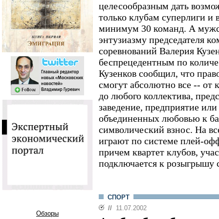
целесообразным дать возмож
только клубам суперлиги и в
минимум 30 команд. А мужс
энтузиазму председателя к
соревнований Валерия Кузен
беспрецедентным по количес
Кузенков сообщил, что прав
смогут абсолютно все -- от
до любого коллектива, пред
заведение, предприятие или
объединенных любовью к ба
символический взнос. На вс
играют по системе плей-офф 
причем квартет клубов, уча
подключается к розыгрышу 
СПОРТ
//
11.07.2002
Обзоры