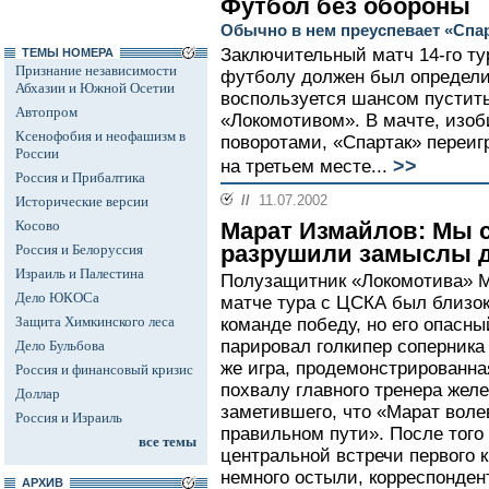
Футбол без обороны
Обычно в нем преуспевает «Спа
Заключительный матч 14-го ту
ТЕМЫ НОМЕРА
Признание независимости
футболу должен был определит
Абхазии и Южной Осетии
воспользуется шансом пустить
Автопром
«Локомотивом». В мачте, из
Ксенофобия и неофашизм в
поворотами, «Спартак» переигр
России
>>
на третьем месте...
Россия и Прибалтика
//
11.07.2002
Исторические версии
Косово
Марат Измайлов: Мы 
разрушили замыслы д
Россия и Белоруссия
Израиль и Палестина
Полузащитник «Локомотива» М
Дело ЮКОСа
матче тура с ЦСКА был близок
Защита Химкинского леса
команде победу, но его опасны
парировал голкипер соперник
Дело Бульбова
же игра, продемонстрированн
Россия и финансовый кризис
похвалу главного тренера же
Доллар
заметившего, что «Марат воле
Россия и Израиль
правильном пути». После того 
все темы
центральной встречи первого 
немного остыли, корреспонден
АРХИВ