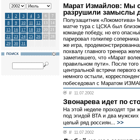
Марат Измайлов: Мы 
разрушили замыслы д
1
2
3
4
5
6
7
Полузащитник «Локомотива» М
8
9
10
11
12
13
14
матче тура с ЦСКА был близок
15
16
17
18
19
20
21
команде победу, но его опасны
22
23
24
25
26
27
28
парировал голкипер соперник
29
30
31
же игра, продемонстрированн
похвалу главного тренера же
ПОИСК
заметившего, что «Марат воле
правильном пути». После того 
центральной встречи первого 
немного остыли, корреспонден
побеседовал с Маратом ИЗМ
//
11.07.2002
Звонарева идет по с
На этой неделе проходят три 
под эгидой ВТА и два мужских
>>
целый ряд россиян...
//
11.07.2002