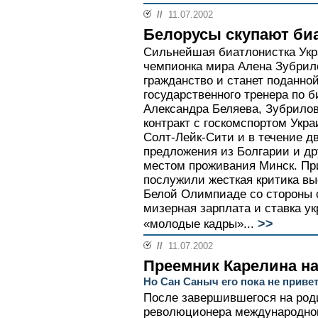
//
11.07.2002
Белорусы скупают би
Сильнейшая биатлонистка Укр
чемпионка мира Алена Зубрило
гражданство и станет поданно
государственного тренера по 
Александра Беляева, Зубрилов
контракт с госкомспортом Ук
Солт-Лейк-Сити и в течение д
предложения из Болгарии и дру
местом проживания Минск. Пр
послужили жесткая критика вы
Белой Олимпиаде со стороны 
мизерная зарплата и ставка у
>>
«молодые кадры»...
//
11.07.2002
Преемник Карелина н
Но Сан Саныч его пока не приве
После завершившегося на роди
революционера международног