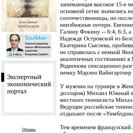
занимающая высокое 15-е ме
основной сетке значились 
соотечественницы, но после
неизбежные потери. Евгения
Галину Фокину -- 6:4, 6:3, 
Надежде Островской из Белору
Екатерина Сысоева, пробив
не справилась с немкой Яной
аналогичных состязаниях в
Родионова сенсационно раз
немку Марлен Вайнгартнер --
У мужчин на турнире в Жене
долларов) Михаил Южный в 
местного теннисиста Михаэля
Ведущие российские теннис
отдыхают после «Уимблдона
Тем временем французский 
Обзоры