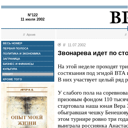
N°122
11 июля 2002
//
Архив
/
ВЕСЬ НОМЕР
//
11.07.2002
ПЕРВАЯ ПОЛОСА
Звонарева идет по с
ПОЛИТИКА И ЭКОНОМИКА
ЗАГРАНИЦА
БИЗНЕС И ФИНАНСЫ
На этой неделе проходят тр
КУЛЬТУРА
состязания под эгидой ВТА 
СПОРТ
В них участвует целый ряд 
КРОМЕ ТОГО
У слабого пола на соревнова
призовым фондом 110 тысяч
стартовала наша юная Вера 
обыгравшая чешку Бенешову -
этом турнире ровно три года
выиграла россиянка Анаста