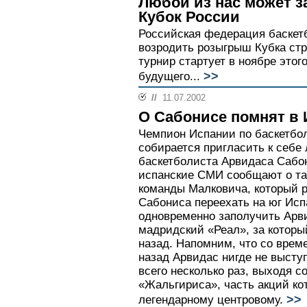
Любой из нас может з
Кубок России
Российская федерация баскет
возродить розыгрыш Кубка стр
турнир стартует в ноябре этог
>>
будущего...
//
11.07.2002
О Сабонисе помнят в
Чемпион Испании по баскетбо
собирается пригласить к себе 
баскетболиста Арвидаса Сабо
испанские СМИ сообщают о та
команды Малковича, который р
Сабониса переехать на юг Исп
одновременно заполучить Арв
мадридский «Реал», за которы
назад. Напомним, что со врем
назад Арвидас нигде не высту
всего несколько раз, выходя с
«Жальгириса», часть акций ко
>>
легендарному центровому.