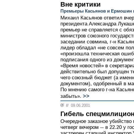
Вне критики
Премьеры Касьянов и Ермошин 
Михаил Касьянов ответил вчер
президента Александра Лукаше
премьер не справляется с обя
министров союзного государст
заседании совмина, г-н Касьян
лидер обладал «не совсем по
«произошла техническая ошиб
подписания одного из документ
«Время новостей» в секретари
действительно был допущен те
чего союзный бюджет (а имен
документом), одобренный в ма
По мнению самого г-на Касьян
>>
забыть».
//
09.06.2001
Гибель спецмилицио
Очередное заказное убийство 
четверг вечером -- в 22.20 у 
застрелен старший инспектор