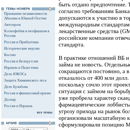
быть отдано предпочтение. Т
ТЕМЫ НОМЕРА
согласно требованиям Банка
Признание независимости
допускаются к участию в то
Абхазии и Южной Осетии
международным стандартам 
Автопром
лекарственные средства (G
Ксенофобия и неофашизм в
России
российские компании отвеч
Россия и Прибалтика
стандарта.
Исторические версии
Косово
В практике отношений ВБ и 
Россия и Белоруссия
займа не новость. Отдельн
Израиль и Палестина
сокращаются постоянно, а в
Дело ЮКОСа
отказалось от 400 млн долл.
Защита Химкинского леса
поскольку сочло этот прое
Дело Бульбова
ситуация с займом на борь
Россия и финансовый кризис
уже пробрела характер скан
Доллар
фармацевтические лоббисты
Россия и Израиль
угрозу прихода на рынок бо
все темы
организовали масштабную 
АРХИВ
сформулировали позицию М