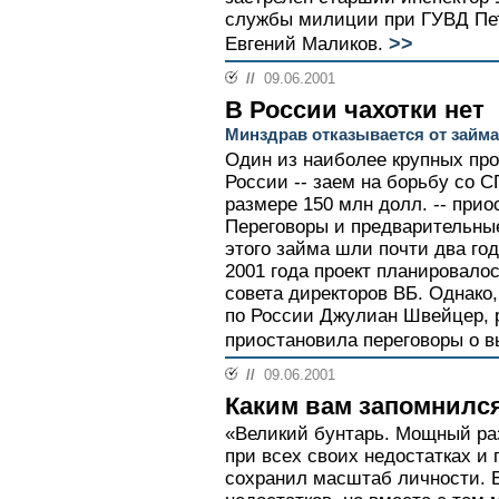
службы милиции при ГУВД Пет
>>
Евгений Маликов.
//
09.06.2001
В России чахотки нет
Минздрав отказывается от займа
Один из наиболее крупных про
России -- заем на борьбу со 
размере 150 млн долл. -- при
Переговоры и предварительны
этого займа шли почти два год
2001 года проект планировало
совета директоров ВБ. Однако,
по России Джулиан Швейцер, 
приостановила переговоры о 
//
09.06.2001
Каким вам запомнилс
«Великий бунтарь. Мощный ра
при всех своих недостатках и 
сохранил масштаб личности. Е