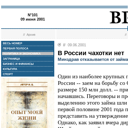
N°101
09 июня 2001
//
Архив
/
ВЕСЬ НОМЕР
//
09.06.2001
ПЕРВАЯ ПОЛОСА
В России чахотки нет
ПОЛИТИКА И ЭКОНОМИКА
Минздрав отказывается от займа
ЗАГРАНИЦА
БИЗНЕС И ФИНАНСЫ
КУЛЬТУРА
СПОРТ
Один из наиболее крупных 
России -- заем на борьбу с
размере 150 млн долл. -- пр
начавшись. Переговоры и п
выделению этого займа шли п
первой половине 2001 года 
представить на утверждение
Однако, как заявил вчера д