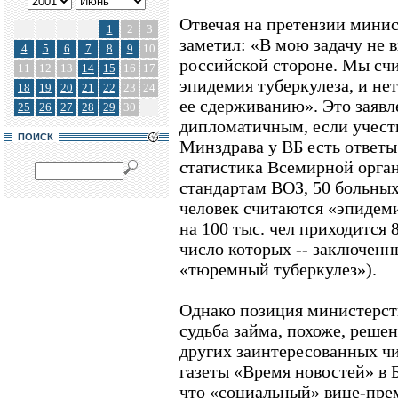
Отвечая на претензии мини
1
2
3
заметил: «В мою задачу не в
4
5
6
7
8
9
10
российской стороне. Мы счи
11
12
13
14
15
16
17
эпидемия туберкулеза, и не
18
19
20
21
22
23
24
ее сдерживанию». Это заявл
25
26
27
28
29
30
дипломатичным, если учесть
ПОИСК
Минздрава у ВБ есть ответы.
статистика Всемирной орга
стандартам ВОЗ, 50 больных
человек считаются «эпидем
на 100 тыс. чел приходится
число которых -- заключенн
«тюремный туберкулез»).
Однако позиция министерств
судьба займа, похоже, реше
других заинтересованных чи
газеты «Время новостей» в 
что «социальный» вице-пре