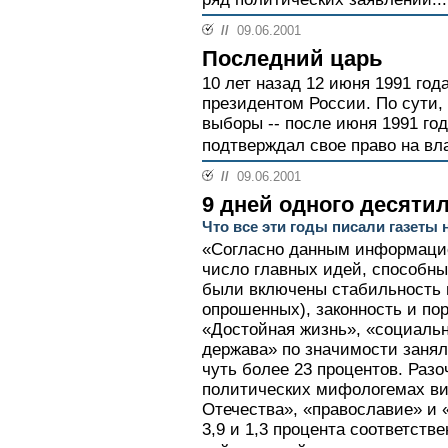
//
09.06.2001
Последний царь
10 лет назад 12 июня 1991 го
президентом России. По сути,
выборы -- после июня 1991 го
подтверждал свое право на вла
//
09.06.2001
9 дней одного десяти
Что все эти годы писали газеты 
«Согласно данным информаци
число главных идей, способны
были включены стабильность и
опрошенных), законность и пор
«Достойная жизнь», «социаль
держава» по значимости занял
чуть более 23 процентов. Раз
политических мифологемах вид
Отечества», «православие» и 
3,9 и 1,3 процента соответств