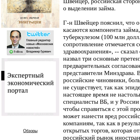
Швейцер, российская сторо
о выделении займа.
Г-н Швейцер пояснил, что 
касаются компонента займа,
туберкулезом (100 млн долл
сопротивление отмечается 
здравоохранения», -- сказал
назвал три основные претен
предварительных согласова
представители Минздрава. 
российские чиновники, бол
не существует, так как эпид
настоящее время не настоль
специалисты ВБ, и у России
чтобы справиться с этой пр
может нанести вред россий
компаниям, так как в резул
открытых торгов, которая о
Обзоры
российский рынок иностра