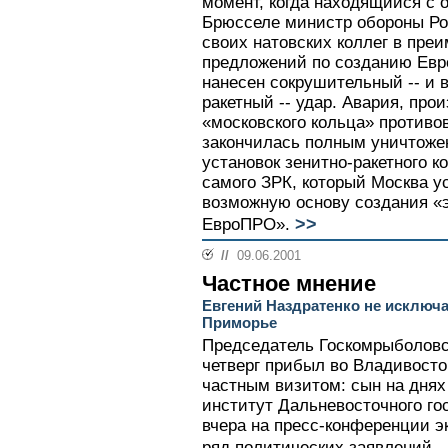
момент, когда находящийся с
Брюсселе министр обороны Ро
своих натовских коллег в пре
предложений по созданию Ев
нанесен сокрушительный -- и 
ракетный -- удар. Авария, пр
«московского кольца» противо
закончилась полным уничтоже
установок зенитно-ракетного к
самого ЗРК, который Москва у
возможную основу создания «
>>
ЕвроПРО».
//
09.06.2001
Частное мнение
Евгений Наздратенко не исключ
Приморье
Председатель Госкомрыболовс
четверг прибыл во Владивосто
частным визитом: сын на днях
институт Дальневосточного го
вчера на пресс-конференции э
ряд политических заявлений...