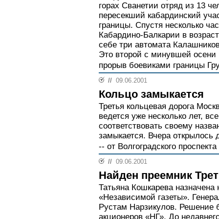
горах Сванетии отряд из 13 че
пересекший кабардинский учас
границы. Спустя несколько ча
Кабардино-Балкарии в возрасте
себе три автомата Калашнико
Это второй с минувшей осени
прорыв боевиками границы Гру
//
09.06.2001
Кольцо замыкается
Третья кольцевая дорога Моск
ведется уже несколько лет, вс
соответствовать своему назва
замыкается. Вчера открылось 
-- от Волгоградского проспект
//
09.06.2001
Найден преемник Тре
Татьяна Кошкарева назначена
«Независимой газеты». Генер
Рустам Нарзикулов. Решение 
акционеров «НГ». До недавнег