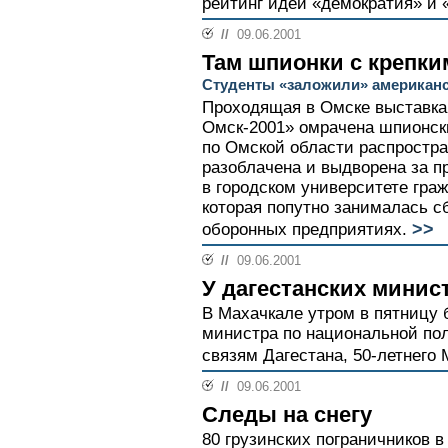
рейтинг идей «демократия» и «
//
09.06.2001
Там шпионки с крепки
Студенты «заложили» американ
Проходящая в Омске выставка
Омск-2001» омрачена шпионск
по Омской области распростр
разоблачена и выдворена за 
в городском университете гра
которая попутно занималась 
>>
оборонных предприятиях.
//
09.06.2001
У дагестанских минис
В Махачкале утром в пятницу
министра по национальной по
связям Дагестана, 50-летнего
//
09.06.2001
Следы на снегу
80 грузинских пограничников в