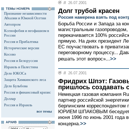
//
26.07.2001
ТЕМЫ НОМЕРА
Долг трубой красен
Признание независимости
Россия намерена взять под конт
Абхазии и Южной Осетии
Борьба России и Запада за ко
Автопром
магистральным газопроводом, 
Ксенофобия и неофашизм в
перекачивается 100% российс
России
прямую. На днях президент Л
Россия и Прибалтика
ЕС поучаствовать в приватизац
Исторические версии
переговорному процессу... Дав
Косово
>>
решать этот вопрос»...
Россия и Белоруссия
Израиль и Палестина
//
26.07.2001
Дело ЮКОСа
Защита Химкинского леса
Фридрих Шпэт: Газов
пришлось создавать с
Дело Бульбова
Россия и финансовый кризис
Немецкая газовая компания Ru
Доллар
партнер российской энергетики
Россия и Израиль
берлинским корреспондентом 
ЮРИЕМ ШПАКОВЫМ беседует 
все темы
июня 1996 по июнь 2001 года 
АРХИВ
>>
концерна.