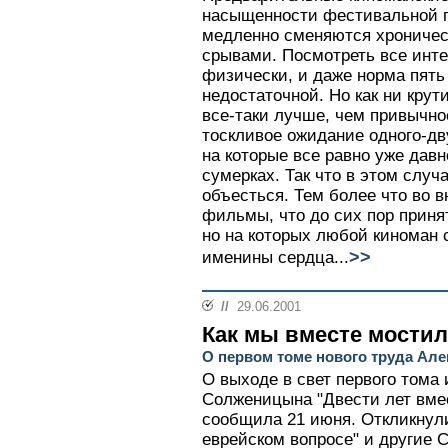
насыщенности фестивальной п
медленно сменяются хрониче
срывами. Посмотреть все инт
физически, и даже норма пять
недостаточной. Но как ни крут
все-таки лучше, чем привычно
тоскливое ожидание одного-дв
на которые все равно уже дав
сумерках. Так что в этом случ
объесться. Тем более что во 
фильмы, что до сих пор приня
но на которых любой киноман 
>>
именины сердца...
//
29.06.2001
Как мы вместе мостил
О первом томе нового труда Ал
О выходе в свет первого тома
Солженицына "Двести лет вмест
сообщила 21 июня. Откликнули
еврейском вопросе" и другие 