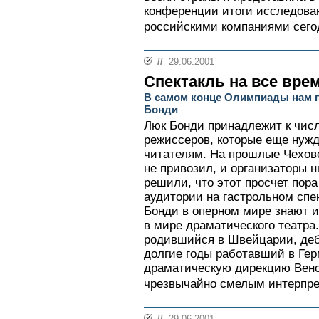
конференции итоги исследова
российскими компаниями сегод
//
29.06.2001
Спектакль на все вре
В самом конце Олимпиады нам п
Бонди
Люк Бонди принадлежит к числ
режиссеров, которые еще нуж
читателям. На прошлые Чехов
не привозил, и организаторы
решили, что этот просчет пора
аудитории на гастрольном спе
Бонди в оперном мире знают и
в мире драматического театра
родившийся в Швейцарии, де
долгие годы работавший в Ге
драматическую дирекцию Венс
чрезвычайно смелым интерпрет
//
29.06.2001