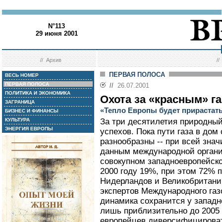
N°113
29 июня 2001
//
Архив
/
ПЕРВАЯ ПОЛОСА
ВЕСЬ НОМЕР
ПЕРВАЯ ПОЛОСА
//
26.07.2001
ПОЛИТИКА И ЭКОНОМИКА
Охота за «красным» г
ЗАГРАНИЦА
«Тепло Европы будет прирастат
БИЗНЕС И ФИНАНСЫ
КУЛЬТУРА
За три десятилетия природный
ЭНЕРГИЯ ЕВРОПЫ
успехов. Пока пути газа в дом
разнообразны -- при всей знач
данным международной органи
совокупном западноевропейск
2000 году 19%, при этом 72% 
Нидерландов и Великобритании
экспертов Международного газ
динамика сохранится у запад
лишь приблизительно до 2005 
европейцев диверсифицироват