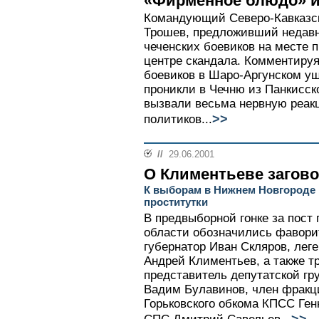
«Фирменное блюдо» и
Командующий Северо-Кавказск
Трошев, предложивший недавн
чеченских боевиков на месте п
центре скандала. Комментируя
боевиков в Шаро-Аргунском ущ
проникли в Чечню из Панкисско
вызвали весьма нервную реак
>>
политиков...
//
29.06.2001
О Климентьеве загов
К выборам в Нижнем Новгороде
проститутки
В предвыборной гонке за пост
области обозначились фавор
губернатор Иван Скляров, лег
Андрей Климентьев, а также т
представитель депутатской гр
Вадим Булавинов, член фракц
Горьковского обкома КПСС Ге
>>