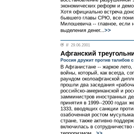
экономических реформ и демо
Хотя официально встреча доно
бывшего главы СРЮ, все пони
Милошевича -- главное, если 
>>
выделения денег...
//
29.06.2001
Афганский треугольн
Россия дружит против талибов 
В Афганистане -- жаркое лето, 
войны, который, как всегда, 
раундом околоафганской дипл
прошли два заседания «рабочи
российско-американской и рос
замминистров иностранных де
принятия в 1999--2000 годах 
1333, вводящих санкции проти
озабоченная ростом мусульман
стране, также активно поддер
включилась в сотрудничество 
>>
терроризмом...