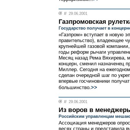
//
29.06.2001
Газпромовская рулетк
Государство получает в концерн
«Газпром» вступает в новую эп
правительство), владеющее ч
крупнейшей газовой компании,
годы реформ рычаги управлени
Месяц назад Рема Вяхирева, м
концерн, сменил назначенец п
Миллер. Сегодня на ежегодном
сделан очередной шаг по укре
впервые госчиновники получат
>>
большинство.
//
29.06.2001
Из воров в менеджер
Российским управленцам мешают
Ассоциация менеджеров опроси
весях страны и представила в