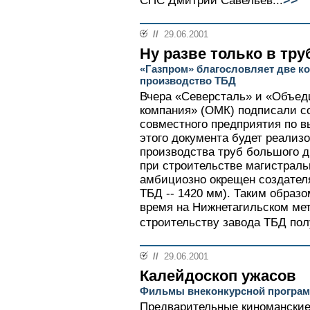
СПС Дмитрий Савельев...
//
29.06.2001
Ну разве только в тру
«Газпром» благословляет две к
производство ТБД
Вчера «Северсталь» и «Объед
компания» (ОМК) подписали с
совместного предприятия по в
этого документа будет реализ
производства труб большого 
при строительстве магистраль
амбициозно окрещен создател
ТБД -- 1420 мм). Таким образ
время на Нижнетагильском мет
строительству завода ТБД полу
//
29.06.2001
Калейдоскоп ужасов
Фильмы внеконкурсной прогр
Предварительные киноманские 