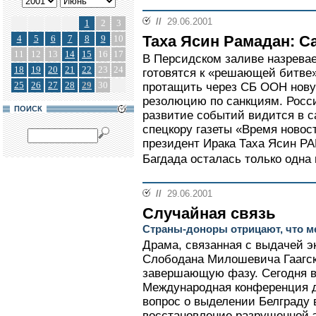
//
29.06.2001
1
2
3
Таха Ясин Рамадан: Са
4
5
6
7
8
9
10
11
12
13
14
15
16
17
В Персидском заливе назревае
18
19
20
21
22
23
24
готовятся к «решающей битве
25
26
27
28
29
30
протащить через СБ ООН нову
резолюцию по санкциям. Росси
ПОИСК
развитие событий видится в с
спецкору газеты «Время ново
президент Ирака Таха Ясин РА
Багдада осталась только одна 
//
29.06.2001
Случайная связь
Страны-доноры отрицают, что 
Драма, связанная с выдачей э
Слободана Милошевича Гаагск
завершающую фазу. Сегодня в
Международная конференция д
вопрос о выделении Белграду в
восстановление разрушенной 