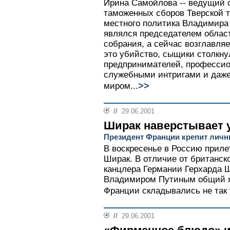
Ирина Самойлова -- ведущий
таможенных сборов Тверской т
местного политика Владимира 
являлся председателем област
собрания, а сейчас возглавляе
это убийство, сыщики столкну
предпринимателей, професси
служебными интригами и даже
>>
миром...
//
29.06.2001
Ширак наверстывает 
Президент Франции крепит лич
В воскресенье в Россию приле
Ширак. В отличие от британск
канцлера Германии Герхарда Ш
Владимиром Путиным общий я
Франции складывались не так 
//
29.06.2001