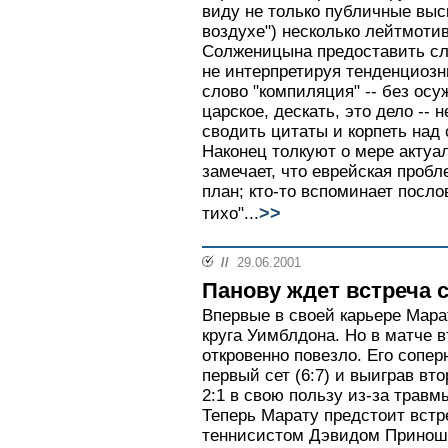
виду не только публичные выск
воздухе") несколько лейтмоти
Солженицына предоставить сл
не интерпретируя тенденциозн
слово "компиляция" -- без осу
царское, дескать, это дело --
сводить цитаты и корпеть над
Наконец толкуют о мере актуал
замечает, что еврейская проб
план; кто-то вспоминает посло
>>
тихо"...
//
29.06.2001
Панову ждет встреча 
Впервые в своей карьере Мара
круга Уимблдона. Но в матче в
откровенно повезло. Его сопер
первый сет (6:7) и выиграв вто
2:1 в свою пользу из-за травм
Теперь Марату предстоит встр
теннисистом Дэвидом Приноши