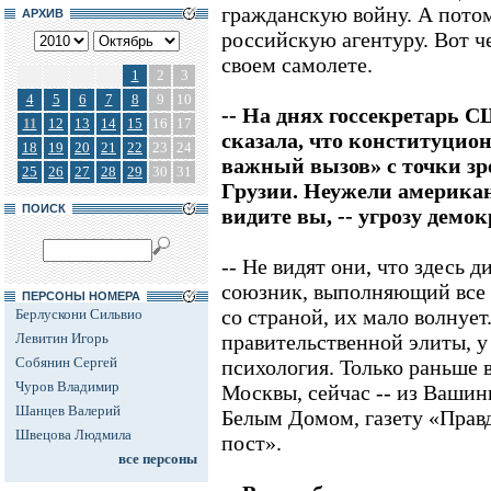
гражданскую войну. А потом
АРХИВ
российскую агентуру. Вот че
своем самолете.
1
2
3
4
5
6
7
8
9
10
-- На днях госсекретарь
11
12
13
14
15
16
17
сказала, что конституцион
18
19
20
21
22
23
24
важный вызов» с точки зр
25
26
27
28
29
30
31
Грузии. Неужели американ
ПОИСК
видите вы, -- угрозу демо
-- Не видят они, что здесь 
союзник, выполняющий все и
ПЕРСОНЫ НОМЕРА
со страной, их мало волнует
Берлускони Сильвио
Левитин Игорь
правительственной элиты, у 
Собянин Сергей
психология. Только раньше 
Чуров Владимир
Москвы, сейчас -- из Вашин
Шанцев Валерий
Белым Домом, газету «Правд
Швецова Людмила
пост».
все персоны