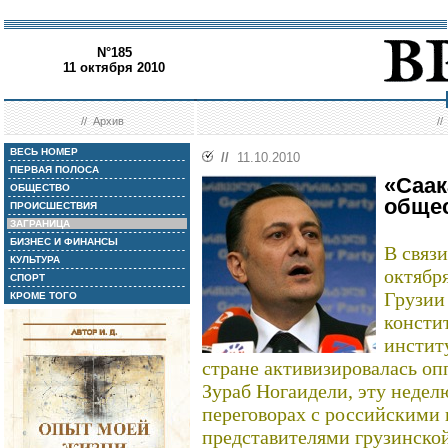
N°185
11 октября 2010
//
Архив
/
ВЕСЬ НОМЕР
//
11.10.2010
ПЕРВАЯ ПОЛОСА
«Саа
ОБЩЕСТВО
общес
ПРОИСШЕСТВИЯ
ЗАГРАНИЦА
БИЗНЕС И ФИНАНСЫ
В связ
КУЛЬТУРА
октябр
СПОРТ
Грузии
КРОМЕ ТОГО
консти
инстит
стране активизировалась оп
Зураб Ногаидели, эту недел
переговорах с российскими
представителями грузинско