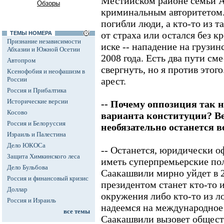
Местийском районе семьи А
Обзоры
криминальным авторитетом.
погибли люди, а кто-то из
от страха или остался без 
ТЕМЫ НОМЕРА
Признание независимости
иске -- нападение на грузин
Абхазии и Южной Осетии
2008 года. Есть два пути см
Автопром
свергнуть, но я против этог
Ксенофобия и неофашизм в
России
арест.
Россия и Прибалтика
Исторические версии
-- Почему оппозиция так 
Косово
варианта конституции? В
Россия и Белоруссия
необязательно останется в
Израиль и Палестина
Дело ЮКОСа
-- Останется, юридически о
Защита Химкинского леса
иметь суперпремьерские пол
Дело Бульбова
Саакашвили мирно уйдет в 2
Россия и финансовый кризис
президентом станет кто-то и
Доллар
окружения либо кто-то из 
Россия и Израиль
надеемся на международное
все темы
Саакашвили вызовет общест