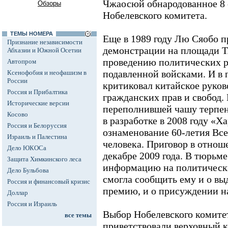
Чжаосюй обнародованное 8 
Обзоры
Нобелевского комитета.
ТЕМЫ НОМЕРА
Еще в 1989 году Лю Сяобо п
Признание независимости
демонстрации на площади Т
Абхазии и Южной Осетии
проведению политических р
Автопром
подавленной войсками. И в
Ксенофобия и неофашизм в
России
критиковал китайское руково
Россия и Прибалтика
гражданских прав и свобод.
Исторические версии
переполнившей чашу терпени
Косово
в разработке в 2008 году «Х
Россия и Белоруссия
ознаменование 60-летия Вс
Израиль и Палестина
человека. Приговор в отно
Дело ЮКОСа
декабре 2009 года. В тюрьм
Защита Химкинского леса
информацию на политически
Дело Бульбова
смогла сообщить ему и о в
Россия и финансовый кризис
премию, и о присуждении н
Доллар
Россия и Израиль
Выбор Нобелевского комитет
все темы
приветствовали верховный 