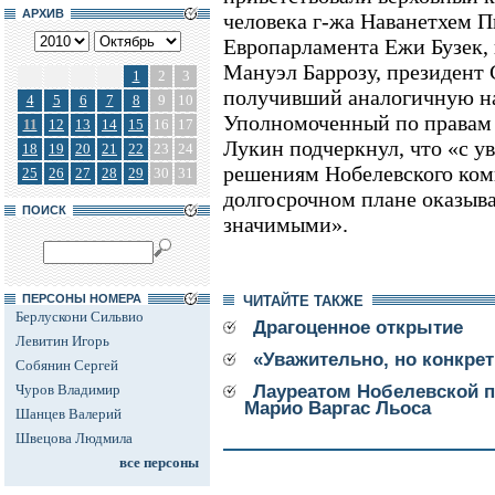
АРХИВ
человека г-жа Наванетхем П
Европарламента Ежи Бузек,
Мануэл Баррозу, президент
1
2
3
получивший аналогичную наг
4
5
6
7
8
9
10
Уполномоченный по правам 
11
12
13
14
15
16
17
Лукин подчеркнул, что «с у
18
19
20
21
22
23
24
решениям Нобелевского коми
25
26
27
28
29
30
31
долгосрочном плане оказыв
ПОИСК
значимыми».
ПЕРСОНЫ НОМЕРА
ЧИТАЙТЕ ТАКЖЕ
Берлускони Сильвио
Драгоценное открытие
Левитин Игорь
«Уважительно, но конкре
Собянин Сергей
Чуров Владимир
Лауреатом Нобелевской п
Марио Варгас Льоса
Шанцев Валерий
Швецова Людмила
все персоны