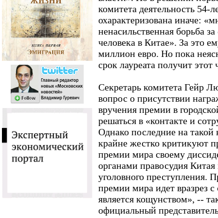
комитета деятельность 54-л
охарактеризована иначе: «м
ненасильственная борьба за
человека в Китае». За это е
миллион евро. Но пока неяс
срок лауреата получит этот 
Секретарь комитета Гейр Л
вопрос о присутствии нагр
вручения премии в городск
решаться в «контакте и сот
Однако последние на такой к
крайне жестко критикуют п
премии мира своему диссид
органами правосудия Китая
уголовного преступления. 
премии мира идет вразрез с
является кощунством», -- т
официальный представител