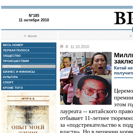
N°185
11 октября 2010
//
Архив
/
ВЕСЬ НОМЕР
//
11.10.2010
ПЕРВАЯ ПОЛОСА
Милл
ОБЩЕСТВО
заклю
ПРОИСШЕСТВИЯ
ЗАГРАНИЦА
Китай не
БИЗНЕС И ФИНАНСЫ
получит
КУЛЬТУРА
СПОРТ
КРОМЕ ТОГО
Церемо
премии
этом го
лауреата -- китайского пра
отбывает 11-летнее тюремно
за «подстрекательство к по
власти». Но в решении норв